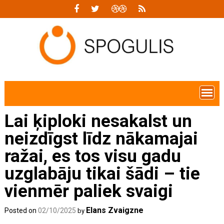
Skip
to
content
Lai ķiploki nesakalst un
neizdīgst līdz nākamajai
ražai, es tos visu gadu
uzglabāju tikai šādi – tie
vienmēr paliek svaigi
Elans Zvaigzne
Posted on
02/10/2025
by