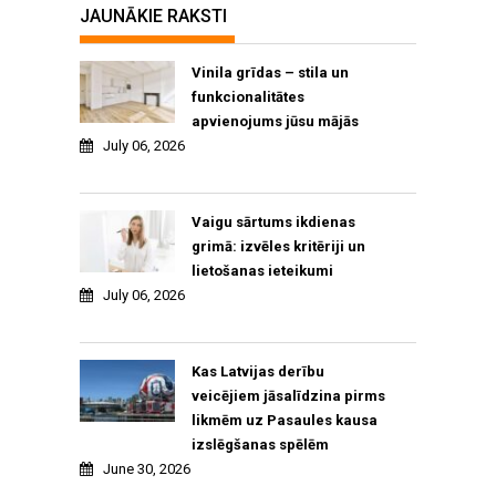
JAUNĀKIE RAKSTI
Vinila grīdas – stila un
funkcionalitātes
apvienojums jūsu mājās
July 06, 2026
Vaigu sārtums ikdienas
grimā: izvēles kritēriji un
lietošanas ieteikumi
July 06, 2026
Kas Latvijas derību
veicējiem jāsalīdzina pirms
likmēm uz Pasaules kausa
izslēgšanas spēlēm
June 30, 2026