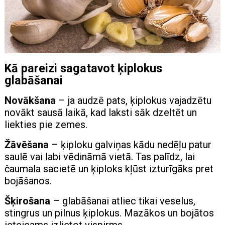
Kā pareizi sagatavot ķiplokus
glabāšanai
Novākšana
– ja audzē pats, ķiplokus vajadzētu
novākt sausā laikā, kad laksti sāk dzeltēt un
liekties pie zemes.
Žāvēšana
– ķiploku galviņas kādu nedēļu patur
saulē vai labi vēdināmā vietā. Tas palīdz, lai
čaumala sacietē un ķiploks kļūst izturīgāks pret
bojāšanos.
Šķirošana
– glabāšanai atliec tikai veselus,
stingrus un pilnus ķiplokus. Mazākos un bojātos
ieteicams izlietot vispirms.