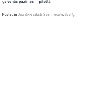
pilsētā
galvenās pazīmes
Posted in
Jaunākie raksti
,
Saimnieciski
,
Svarīgi
Post
navigation