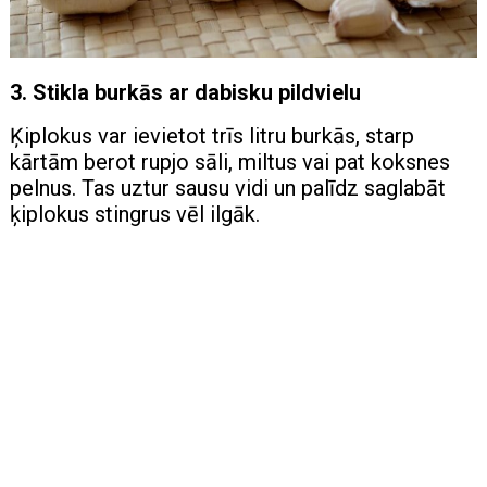
3. Stikla burkās ar dabisku pildvielu
Ķiplokus var ievietot trīs litru burkās, starp
kārtām berot rupjo sāli, miltus vai pat koksnes
pelnus. Tas uztur sausu vidi un palīdz saglabāt
ķiplokus stingrus vēl ilgāk.