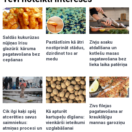
Saldās kukurūzas
Zivju asaku
Pastāstīsim kā ātri
nūjiņas īrisu
atdalīšana un
nostiprināt stādus,
glazūrā: kāruma
kotlešu masas
dzirdinot tos ar
pagatavošana bez
sagatavošana bez
medu
cepšanas
lieka laika patēriņa
Zivs filejas
Kā apturēt
pagatavošana ar
Cik ilgi kaķi spēj
kartupeļu dīgšanu:
kraukšķīgu
atcerēties savus
vienkārši ieteikumi
mannas garoziņu
saimniekus:
uzglabāšanai
atmiņas procesi un