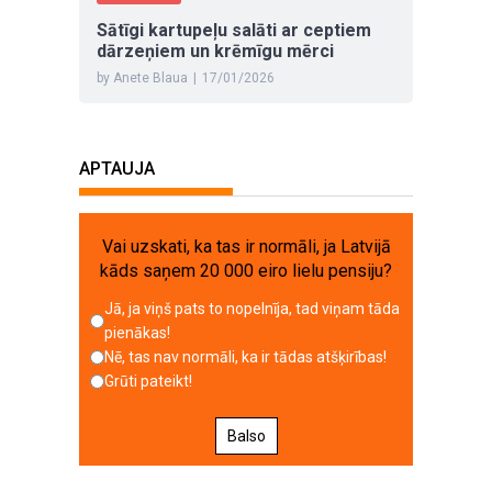
Sātīgi kartupeļu salāti ar ceptiem
dārzeņiem un krēmīgu mērci
by Anete Blaua
|
17/01/2026
APTAUJA
Vai uzskati, ka tas ir normāli, ja Latvijā
kāds saņem 20 000 eiro lielu pensiju?
Jā, ja viņš pats to nopelnīja, tad viņam tāda
pienākas!
Nē, tas nav normāli, ka ir tādas atšķirības!
Grūti pateikt!
Balso