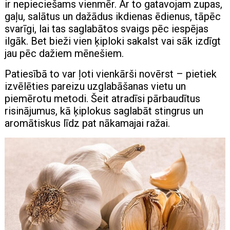
ir nepieciešams vienmēr. Ar to gatavojam zupas,
gaļu, salātus un dažādus ikdienas ēdienus, tāpēc
svarīgi, lai tas saglabātos svaigs pēc iespējas
ilgāk. Bet bieži vien ķiploki sakalst vai sāk izdīgt
jau pēc dažiem mēnešiem.
Patiesībā to var ļoti vienkārši novērst – pietiek
izvēlēties pareizu uzglabāšanas vietu un
piemērotu metodi. Šeit atradīsi pārbaudītus
risinājumus, kā ķiplokus saglabāt stingrus un
aromātiskus līdz pat nākamajai ražai.