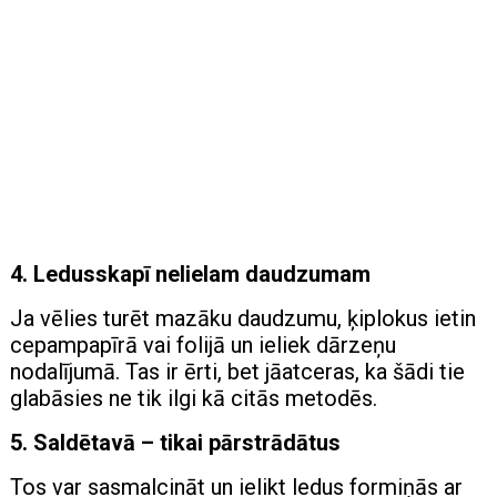
4. Ledusskapī nelielam daudzumam
Ja vēlies turēt mazāku daudzumu, ķiplokus ietin
cepampapīrā vai folijā un ieliek dārzeņu
nodalījumā. Tas ir ērti, bet jāatceras, ka šādi tie
glabāsies ne tik ilgi kā citās metodēs.
5. Saldētavā – tikai pārstrādātus
Tos var sasmalcināt un ielikt ledus formiņās ar