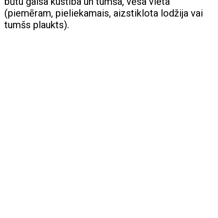
būtu gaisa kustība un tumša, vēsa vieta
(piemēram, pieliekamais, aizstiklota lodžija vai
tumšs plaukts).