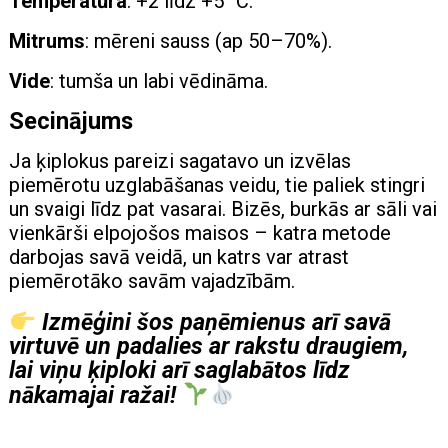
Temperatūra
: +2 līdz +5 °C.
Mitrums
: mēreni sauss (ap 50–70%).
Vide
: tumša un labi vēdināma.
Secinājums
Ja ķiplokus pareizi sagatavo un izvēlas
piemērotu uzglabāšanas veidu, tie paliek stingri
un svaigi līdz pat vasarai. Bizēs, burkās ar sāli vai
vienkārši elpojošos maisos – katra metode
darbojas savā veidā, un katrs var atrast
piemērotāko savām vajadzībām.
Izmēģini šos paņēmienus arī savā
virtuvē un padalies ar rakstu draugiem,
lai viņu ķiploki arī saglabātos līdz
nākamajai ražai!