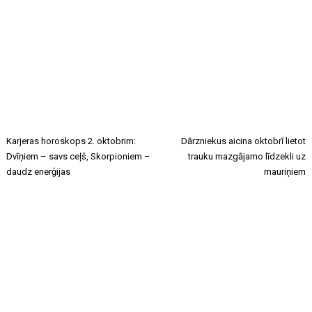
Karjeras horoskops 2. oktobrim:
Dārzniekus aicina oktobrī lietot
Dvīņiem – savs ceļš, Skorpioniem –
trauku mazgājamo līdzekli uz
daudz enerģijas
mauriņiem