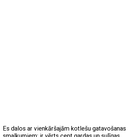
Es dalos ar vienkāršajām kotlešu gatavošanas
smalkumiem: ir vērts cept gardas un sulīgas