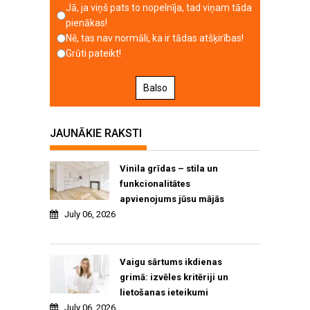
Jā, ja viņš pats to nopelnīja, tad viņam tāda
pienākas!
Nē, tas nav normāli, ka ir tādas atšķirības!
Grūti pateikt!
Balso
JAUNĀKIE RAKSTI
Vinila grīdas – stila un
funkcionalitātes
apvienojums jūsu mājās
July 06, 2026
Vaigu sārtums ikdienas
grimā: izvēles kritēriji un
lietošanas ieteikumi
July 06, 2026