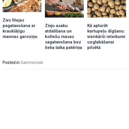
Zivs filejas
Kā apturēt
pagatavošana ar
Zivju asaku
kartupeļu dīgšanu:
kraukšķīgu
atdalīšana un
vienkārši ieteikumi
mannas garoziņu
kotlešu masas
uzglabāšanai
sagatavošana bez
pilsētā
lieka laika patēriņa
Posted in
Saimnieciski
Post
navigation