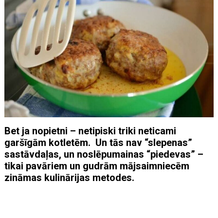
Bet ja nopietni – netipiski triki neticami
garšīgām kotletēm. Un tās nav “slepenas”
sastāvdaļas, un noslēpumainas “piedevas” –
tikai pavāriem un gudrām mājsaimniecēm
zināmas kulinārijas metodes.