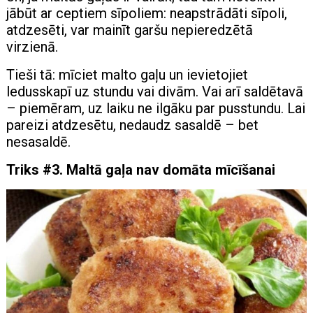
jābūt ar ceptiem sīpoliem: neapstrādāti sīpoli,
atdzesēti, var mainīt garšu nepieredzētā
virzienā.
Tieši tā: mīciet malto gaļu un ievietojiet
ledusskapī uz stundu vai divām. Vai arī saldētavā
– piemēram, uz laiku ne ilgāku par pusstundu. Lai
pareizi atdzesētu, nedaudz sasaldē – bet
nesasaldē.
Triks #3. Maltā gaļa nav domāta mīcīšanai