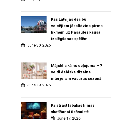
Kas Latvijas derību
veicējiem jāsalīdzina pirms
likmēm uz Pasaules kausa
izslēgšanas spēlēm
June 30, 2026
Mājoklis kā no ceļojuma – 7
veidi dabiska dizaina
interjeram vasaras sezonā
June 19, 2026
Kā atrast labākās filmas
skatīšanai tiešsaistē
June 17, 2026