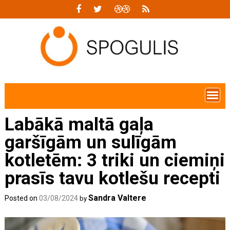
Skip
to
content
Labākā maltā gaļa
garšīgām un sulīgām
kotletēm: 3 triki un ciemiņi
prasīs tavu kotlešu recepti
Sandra Valtere
Posted on
03/08/2024
by