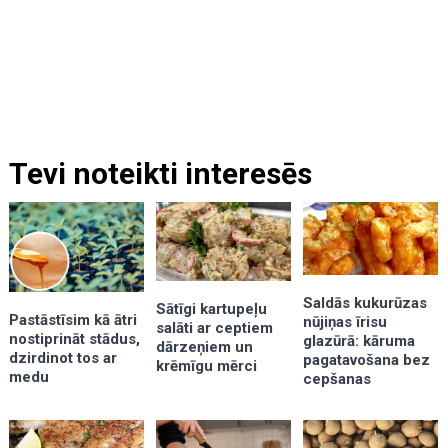
Tevi noteikti interesēs
Saldās kukurūzas
Sātīgi kartupeļu
Pastāstīsim kā ātri
nūjiņas īrisu
salāti ar ceptiem
nostiprināt stādus,
glazūrā: kāruma
dārzeņiem un
dzirdinot tos ar
pagatavošana bez
krēmīgu mērci
medu
cepšanas