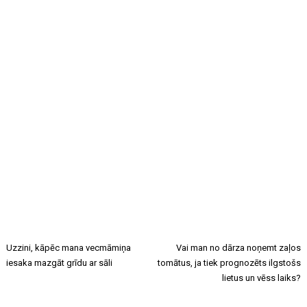
Uzzini, kāpēc mana vecmāmiņa
Vai man no dārza noņemt zaļos
iesaka mazgāt grīdu ar sāli
tomātus, ja tiek prognozēts ilgstošs
lietus un vēss laiks?