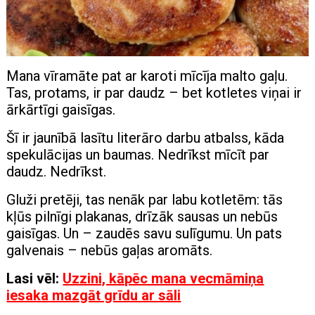
Mana vīramāte pat ar karoti mīcīja malto gaļu.
Tas, protams, ir par daudz – bet kotletes viņai ir
ārkārtīgi gaisīgas.
Šī ir jaunībā lasītu literāro darbu atbalss, kāda
spekulācijas un baumas. Nedrīkst mīcīt par
daudz. Nedrīkst.
Gluži pretēji, tas nenāk par labu kotletēm: tās
kļūs pilnīgi plakanas, drīzāk sausas un nebūs
gaisīgas. Un – zaudēs savu sulīgumu. Un pats
galvenais – nebūs gaļas aromāts.
Lasi vēl:
Uzzini, kāpēc mana vecmāmiņa
iesaka mazgāt grīdu ar sāli