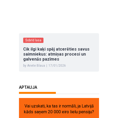
Šobrīd lasa
Cik ilgi kaķi spēj atcerēties savus
saimniekus: atmiņas procesi un
galvenās pazīmes
by Anete Blaua
|
17/01/2026
APTAUJA
Vai uzskati, ka tas ir normāli, ja Latvijā
kāds saņem 20 000 eiro lielu pensiju?