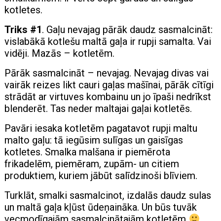
kotletes.
Triks #1
. Gaļu nevajag pārāk daudz sasmalcināt:
vislabākā kotlešu maltā gaļa ir rupji samalta. Vai
vidēji. Mazās – kotletēm.
Pārāk sasmalcināt – nevajag. Nevajag divas vai
vairāk reizes likt cauri gaļas mašīnai, pārāk cītīgi
strādāt ar virtuves kombainu un jo īpaši nedrīkst
blenderēt. Tas neder maltajai gaļai kotletēs.
Pavāri iesaka kotletēm pagatavot rupji maltu
malto gaļu: tā iegūsim sulīgas un gaisīgas
kotletes. Smalka malšana ir piemērota
frikadelēm, piemēram, zupām- un citiem
produktiem, kuriem jābūt salīdzinoši blīviem.
Turklāt, smalki sasmalcinot, izdalās daudz sulas
un maltā gaļa kļūst ūdeņaināka. Un būs tuvāk
vecmodīgajām sasmalcinātajām kotletēm