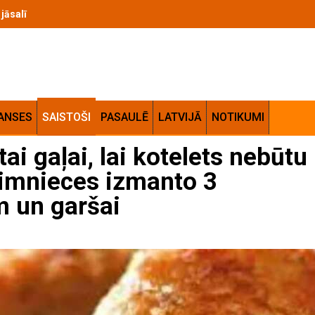
m jāsalīdzina pirms likmēm uz Pasaules kausa izslēgšanas spēlēm
ANSES
SAISTOŠI
PASAULĒ
LATVIJĀ
NOTIKUMI
ai gaļai, lai kotelets nebūtu
imnieces izmanto 3
 un garšai