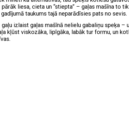
pārāk liesa, cieta un “stiepta” – gaļas mašīna to tik
gadījumā taukums tajā neparādīsies pats no sevis.
r gaļu izlaist gaļas mašīnā nelielu gabaliņu speķa – 
aļa kļūst viskozāka, lipīgāka, labāk tur formu, un kot
īvas.