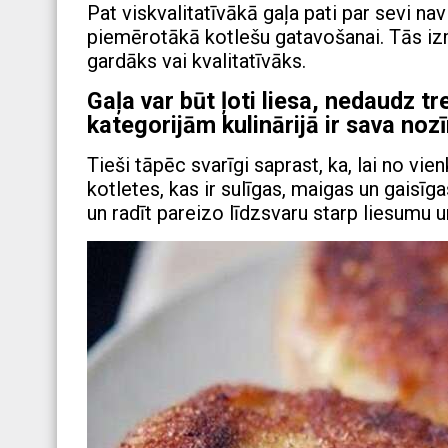
Pat viskvalitatīvākā gaļa pati par sevi na
piemērotākā kotlešu gatavošanai. Tās i
gardāks vai kvalitatīvāks.
Gaļa var būt ļoti liesa, nedaudz tr
kategorijām kulinārijā ir sava noz
Tieši tāpēc svarīgi saprast, ka, lai no v
kotletes, kas ir sulīgas, maigas un gaisī
un radīt pareizo līdzsvaru starp liesumu u