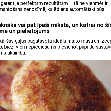
v garantija perfektam rezultātam – tā ne vienmēr ir
zmantošana nenozīmē, ka ēdiens automātiski būs
eknāka vai pat īpaši mīksta, un katrai no š
īme un pielietojums
ienkāršas gaļas pagatavotu ideālu malto masu un izce
gas, bieži vien nepieciešams pievienot papildu sastāv
n taukainību.