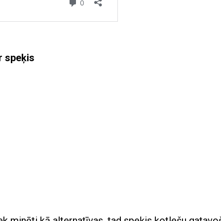
ir speķis
k minēti kā alternatīvas, tad speķis kotlešu gatav