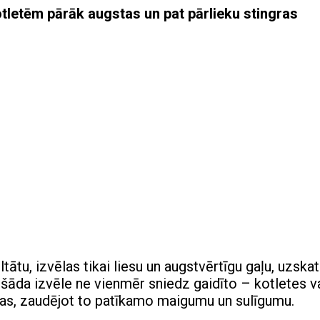
otletēm pārāk augstas un pat pārlieku stingras
ātu, izvēlas tikai liesu un augstvērtīgu gaļu, uzskat
 šāda izvēle ne vienmēr sniedz gaidīto – kotletes v
etas, zaudējot to patīkamo maigumu un sulīgumu.