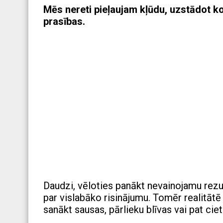
Mēs nereti pieļaujam kļūdu, uzstādot k
prasības.
Daudzi, vēloties panākt nevainojamu rezult
par vislabāko risinājumu. Tomēr realitātē
sanākt sausas, pārlieku blīvas vai pat ci