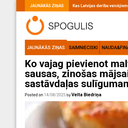
Skip
JAUNĀKĀS ZIŅAS
Kas Latvijas derību veicējie
to
content
JAUNĀKĀS ZIŅAS
SAIMNIECISKI
NAUDA&FIN
Ko vajag pievienot malt
sausas, zinošas mājsa
sastāvdaļas sulīgumam
Velta Biedriņa
Posted on
14/08/2025
by