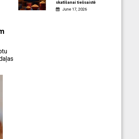
skatīšanai tiešsaistē
June 17, 2026
īm
ptu
daļas