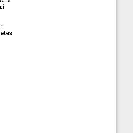
ai
un
letes