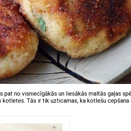
as pat no visniecīgākās un liesākās maltās gaļas spē
 kotletes. Tās ir tik uzticamas, ka kotlešu cepšana 