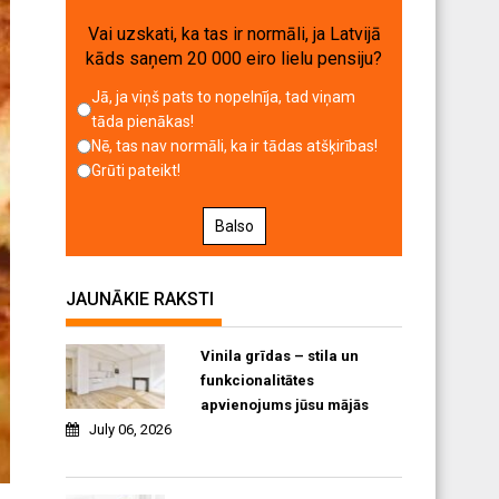
Vai uzskati, ka tas ir normāli, ja Latvijā
kāds saņem 20 000 eiro lielu pensiju?
Jā, ja viņš pats to nopelnīja, tad viņam
tāda pienākas!
Nē, tas nav normāli, ka ir tādas atšķirības!
Grūti pateikt!
Balso
JAUNĀKIE RAKSTI
Vinila grīdas – stila un
funkcionalitātes
apvienojums jūsu mājās
July 06, 2026