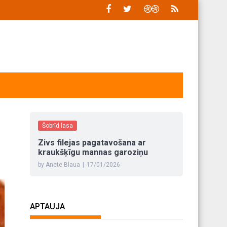
Šobrīd lasa
Zivs filejas pagatavošana ar
kraukšķīgu mannas garoziņu
by Anete Blaua
|
17/01/2026
APTAUJA