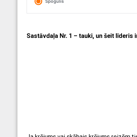
Sastāvdaļa Nr. 1 – tauki, un šeit līderis 
Ja krējums vai skābais krējums reizēm tie