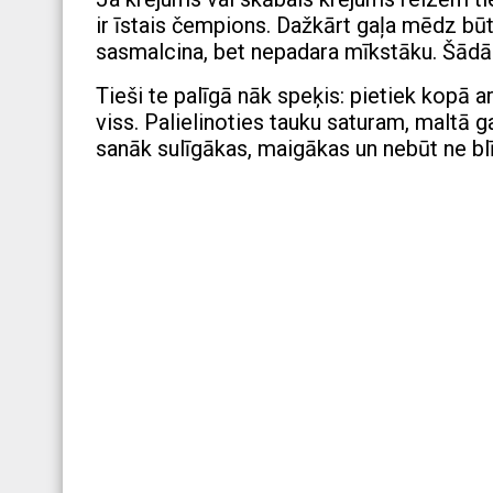
ir īstais čempions. Dažkārt gaļa mēdz būt 
sasmalcina, bet nepadara mīkstāku. Šādā 
Tieši te palīgā nāk speķis: pietiek kopā a
viss. Palielinoties tauku saturam, maltā g
sanāk sulīgākas, maigākas un nebūt ne bl