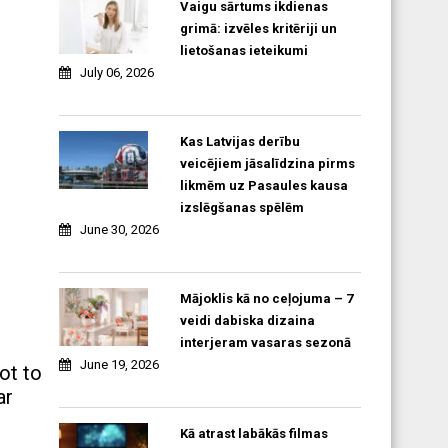
Vaigu sārtums ikdienas
grimā: izvēles kritēriji un
lietošanas ieteikumi
July 06, 2026
Kas Latvijas derību
veicējiem jāsalīdzina pirms
likmēm uz Pasaules kausa
izslēgšanas spēlēm
June 30, 2026
Mājoklis kā no ceļojuma – 7
veidi dabiska dizaina
interjeram vasaras sezonā
June 19, 2026
ot to
ar
Kā atrast labākās filmas