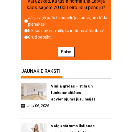
Vai uzskati, ka tas ir normāli, ja Latvijā
kāds saņem 20 000 eiro lielu pensiju?
Jā, ja viņš pats to nopelnīja, tad viņam tāda
pienākas!
Nē, tas nav normāli, ka ir tādas atšķirības!
Grūti pateikt!
Balso
JAUNĀKIE RAKSTI
Vinila grīdas – stila un
funkcionalitātes
apvienojums jūsu mājās
July 06, 2026
Vaigu sārtums ikdienas