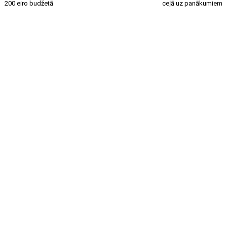
200 eiro budžetā
ceļā uz panākumiem