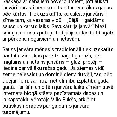
Saskaņā ar senajiem novērojumiem, ļoti auksti
janvāri parasti neseko cits citam vairākus gadus
pēc kārtas. Tiek uzskatīts, ka auksts janvāris ir
zīme tam, ka vasaras vidū – jūlijā – gaidāms
sauss un karsts laiks. Savukārt, ja janvārī bieži
snieg un plosās puteņi, tad jūlijs solās būt bagāts
ar pērkona negaisiem un lietavām.
Sauss janvāra mēnesis tradicionāli tiek uzskatīts
par labu zīmi, kas paredz bagātīgu ražu, bet
miglains un lietains janvāris – gluži pretēji –
liecina par vājāku ražas gadu. Ja ziemas vidū
zeme neiesalst un dominē dienvidu vēji, tas, pēc
ticējumiem, var nozīmēt slimību izplatību gada
gaitā. Par šīm un citām janvāra laika zīmēm savā
interneta blogā stāsta pazīstamais dabas un
laikapstākļu vērotājs Vilis Bukšs, atklājot
būtiskas norādes par gaidāmo janvāra
turpinājumu.