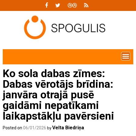
Skip
to
content
Ko sola dabas zīmes:
Dabas vērotājs brīdina:
janvāra otrajā pusē
gaidāmi nepatīkami
laikapstākļu pavērsieni
Velta Biedriņa
Posted on
06/01/2026
by