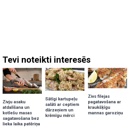
Tevi noteikti interesēs
Zivs filejas
Sātīgi kartupeļu
pagatavošana ar
Zivju asaku
salāti ar ceptiem
kraukšķīgu
atdalīšana un
dārzeņiem un
mannas garoziņu
kotlešu masas
krēmīgu mērci
sagatavošana bez
lieka laika patēriņa