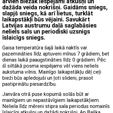
arvien biežāk iespējami atkušņi un
dažāda veida nokrišņi. Gaidāms sniegs,
slapjš sniegs, kā arī lietus, turklāt
laikapstākļi būs vējaini. Savukārt
Latvijas austrumu daļā saglabāsies
neliels sals un periodiski uzsnigs
īslaicīgs sniegs.
Gaisa temperatūra šajā laikā naktīs var
pazemināties līdz aptuveni mīnus 7 grādiem, bet
dienas laikā paaugstināties līdz 0 grādiem. Pēc
šī siltākā posma iespējams vēl viens neliels
aukstuma vilnis. Mainīgo laikapstākļu dēļ ceļi
bieži būs apledojuši un ļoti slideni, prasot
pastiprinātu piesardzību.
Janvāra otrā puse kopumā solās būt ar
mainīgiem un nepastāvīgiem laikapstākļiem.
Neliela līdz mēreni stipra sala periodus nomainīs
īslaicīgi atkušņi un dažādi nokrišņi. Ap Bašķa