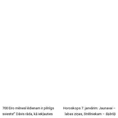
700 Eiro mēnesī ēdienam ir pilnīgs
Horoskops 7. janvārim: Jaunavai –
sviests!” Dāvis rāda, kā iekļauties
labas ziņas, Strēlniekam – šķēršļi