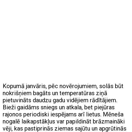
Kopumā janvāris, pēc novērojumiem, solās būt
nokrišņiem bagāts un temperatūras ziņā
pietuvināts daudzu gadu vidējiem rādītājiem.
Bieži gaidāms sniegs un atkala, bet piejūras
rajonos periodiski iespējams arī lietus. Mēneša
nogalē laikapstākļus var papildināt brāzmaināki
vēji, kas pastiprinās ziemas sajūtu un apgrūtinās