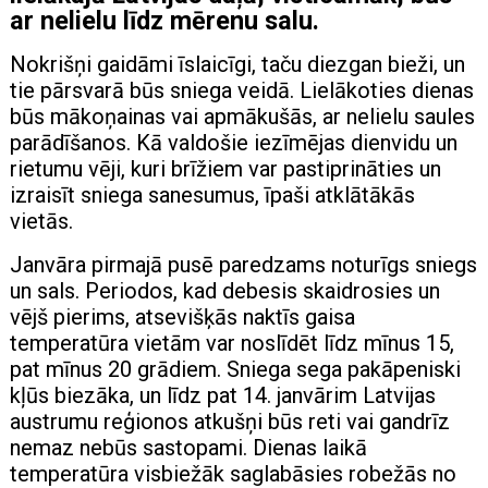
ar nelielu līdz mērenu salu.
Nokrišņi gaidāmi īslaicīgi, taču diezgan bieži, un
tie pārsvarā būs sniega veidā. Lielākoties dienas
būs mākoņainas vai apmākušās, ar nelielu saules
parādīšanos. Kā valdošie iezīmējas dienvidu un
rietumu vēji, kuri brīžiem var pastiprināties un
izraisīt sniega sanesumus, īpaši atklātākās
vietās.
Janvāra pirmajā pusē paredzams noturīgs sniegs
un sals. Periodos, kad debesis skaidrosies un
vējš pierims, atsevišķās naktīs gaisa
temperatūra vietām var noslīdēt līdz mīnus 15,
pat mīnus 20 grādiem. Sniega sega pakāpeniski
kļūs biezāka, un līdz pat 14. janvārim Latvijas
austrumu reģionos atkušņi būs reti vai gandrīz
nemaz nebūs sastopami. Dienas laikā
temperatūra visbiežāk saglabāsies robežās no