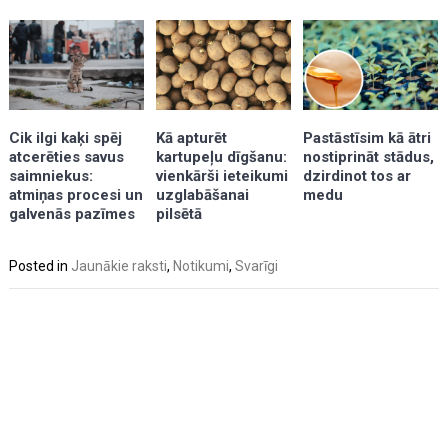
Kā apturēt
Cik ilgi kaķi spēj
Pastāstīsim kā ātri
kartupeļu dīgšanu:
atcerēties savus
nostiprināt stādus,
vienkārši ieteikumi
saimniekus:
dzirdinot tos ar
uzglabāšanai
atmiņas procesi un
medu
pilsētā
galvenās pazīmes
Posted in
Jaunākie raksti
,
Notikumi
,
Svarīgi
Post
navigation