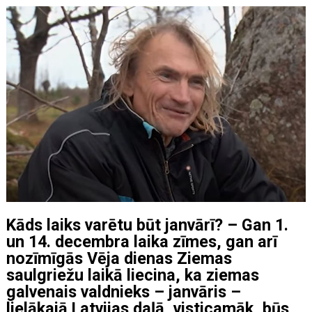
Kāds laiks varētu būt janvārī? –
Gan 1.
un 14. decembra laika zīmes, gan arī
nozīmīgās Vēja dienas Ziemas
saulgriežu laikā liecina, ka ziemas
galvenais valdnieks – janvāris –
lielākajā Latvijas daļā, visticamāk, būs