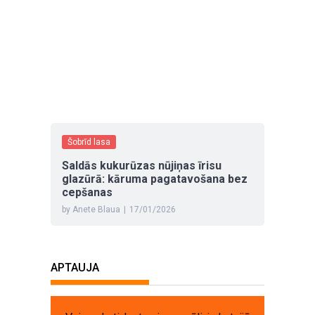
Šobrīd lasa
Saldās kukurūzas nūjiņas īrisu
glazūrā: kāruma pagatavošana bez
cepšanas
by Anete Blaua
|
17/01/2026
APTAUJA