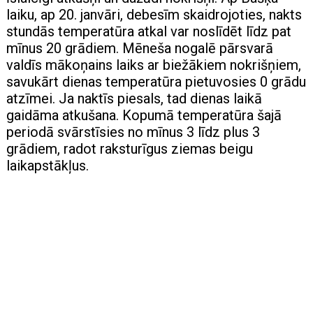
laiku, ap 20. janvāri, debesīm skaidrojoties, nakts
stundās temperatūra atkal var noslīdēt līdz pat
mīnus 20 grādiem. Mēneša nogalē pārsvarā
valdīs mākoņains laiks ar biežākiem nokrišņiem,
savukārt dienas temperatūra pietuvosies 0 grādu
atzīmei. Ja naktīs piesals, tad dienas laikā
gaidāma atkušana. Kopumā temperatūra šajā
periodā svārstīsies no mīnus 3 līdz plus 3
grādiem, radot raksturīgus ziemas beigu
laikapstākļus.