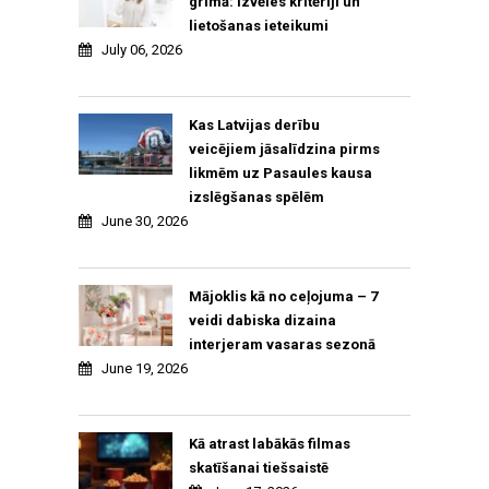
grimā: izvēles kritēriji un
lietošanas ieteikumi
July 06, 2026
Kas Latvijas derību
veicējiem jāsalīdzina pirms
likmēm uz Pasaules kausa
izslēgšanas spēlēm
June 30, 2026
Mājoklis kā no ceļojuma – 7
veidi dabiska dizaina
interjeram vasaras sezonā
June 19, 2026
Kā atrast labākās filmas
skatīšanai tiešsaistē