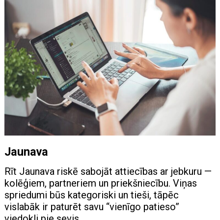
Jaunava
Rīt Jaunava riskē sabojāt attiecības ar jebkuru —
kolēģiem, partneriem un priekšniecību. Viņas
spriedumi būs kategoriski un tieši, tāpēc
vislabāk ir paturēt savu “vienīgo patieso”
viedokli pie sevis.