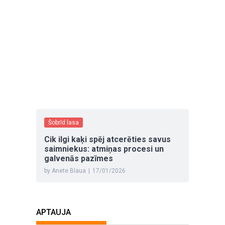
Šobrīd lasa
Cik ilgi kaķi spēj atcerēties savus
saimniekus: atmiņas procesi un
galvenās pazīmes
by Anete Blaua
|
17/01/2026
APTAUJA