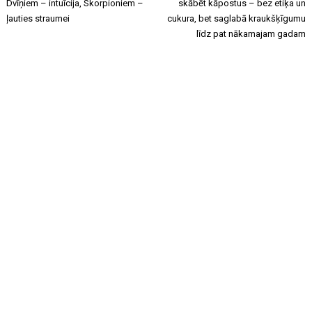
Dvīņiem – intuīcija, Skorpioniem –
skābēt kāpostus – bez etiķa un
ļauties straumei
cukura, bet saglabā kraukšķīgumu
līdz pat nākamajam gadam