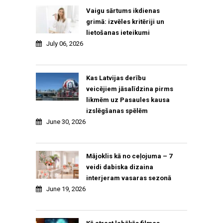
Vaigu sārtums ikdienas
grimā: izvēles kritēriji un
lietošanas ieteikumi
July 06, 2026
Kas Latvijas derību
veicējiem jāsalīdzina pirms
likmēm uz Pasaules kausa
izslēgšanas spēlēm
June 30, 2026
Mājoklis kā no ceļojuma – 7
veidi dabiska dizaina
interjeram vasaras sezonā
June 19, 2026