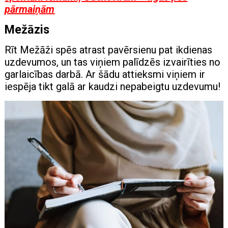
pārmaiņām
Mežāzis
Rīt Mežāži spēs atrast pavērsienu pat ikdienas
uzdevumos, un tas viņiem palīdzēs izvairīties no
garlaicības darbā. Ar šādu attieksmi viņiem ir
iespēja tikt galā ar kaudzi nepabeigtu uzdevumu!