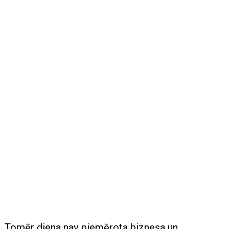
Tomēr diena nav piemērota biznesa un