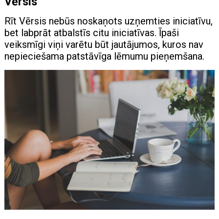
Vērsis
Rīt Vērsis nebūs noskaņots uzņemties iniciatīvu,
bet labprāt atbalstīs citu iniciatīvas. Īpaši
veiksmīgi viņi varētu būt jautājumos, kuros nav
nepieciešama patstāvīga lēmumu pieņemšana.