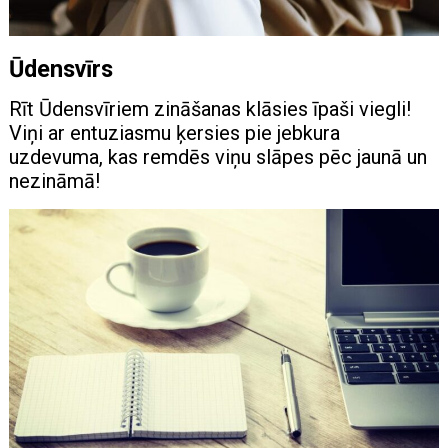
Ūdensvīrs
Rīt Ūdensvīriem zināšanas klāsies īpaši viegli!
Viņi ar entuziasmu ķersies pie jebkura
uzdevuma, kas remdēs viņu slāpes pēc jaunā un
nezināmā!