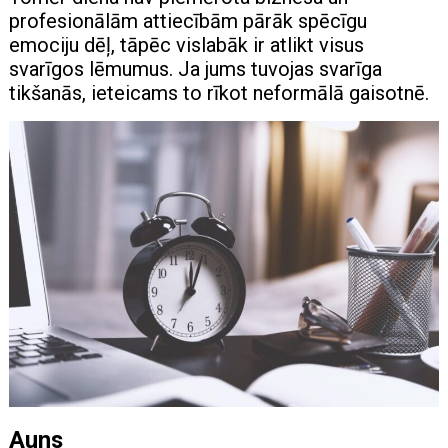
profesionālām attiecībām pārāk spēcīgu
emociju dēļ, tāpēc vislabāk ir atlikt visus
svarīgos lēmumus. Ja jums tuvojas svarīga
tikšanās, ieteicams to rīkot neformālā gaisotnē.
Auns