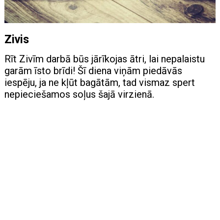
Zivis
Rīt Zivīm darbā būs jārīkojas ātri, lai nepalaistu
garām īsto brīdi! Šī diena viņām piedāvās
iespēju, ja ne kļūt bagātām, tad vismaz spert
nepieciešamos soļus šajā virzienā.