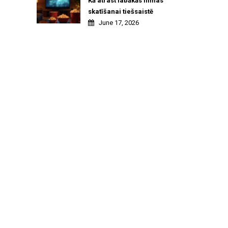
Kā atrast labākās filmas
skatīšanai tiešsaistē
June 17, 2026