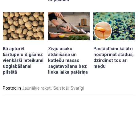
Kā apturēt
Zivju asaku
Pastāstīsim kā ātri
kartupeļu dīgšanu:
atdalīšana un
nostiprināt stādus,
vienkārši ieteikumi
kotlešu masas
dzirdinot tos ar
uzglabāšanai
sagatavošana bez
medu
pilsētā
lieka laika patēriņa
Posted in
Jaunākie raksti
,
Saistoši
,
Svarīgi
Post
navigation