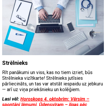
Strēlnieks
Rīt panākumi un viss, kas no tiem izriet, būs
Strēlnieka vizītkarte! Strēlnieks jutīsies
pārliecināts, un tas var atstāt iespaidu uz jebkuru
— arī uz viņa priekšnieku un kolēģiem.
Lasi vēl:
Horoskops 4. oktobrim: Vērsim –
spontāni lēmumi, Ūdensvīram – ilgas pēc