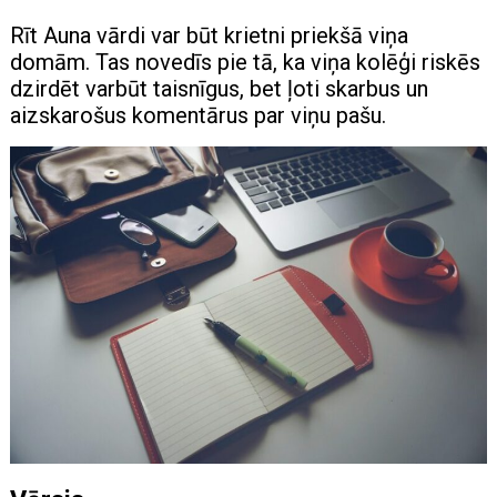
Rīt Auna vārdi var būt krietni priekšā viņa
domām. Tas novedīs pie tā, ka viņa kolēģi riskēs
dzirdēt varbūt taisnīgus, bet ļoti skarbus un
aizskarošus komentārus par viņu pašu.