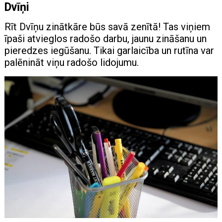
Dvīņi
Rīt Dvīņu zinātkāre būs savā zenītā! Tas viņiem
īpaši atvieglos radošo darbu, jaunu zināšanu un
pieredzes iegūšanu. Tikai garlaicība un rutīna var
palēnināt viņu radošo lidojumu.