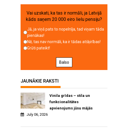
Vai uzskati, ka tas ir normāli, ja Latvijā
kāds saņem 20 000 eiro lielu pensiju?
Jā, ja viņš pats to nopelnīja, tad viņam tāda
pienākas!
Nē, tas nav normāli, ka ir tādas atšķirības!
Grūti pateikt!
Balso
JAUNĀKIE RAKSTI
Vinila grīdas – stila un
funkcionalitātes
apvienojums jūsu mājās
July 06, 2026