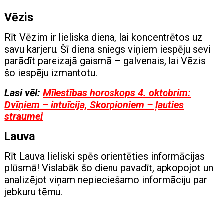
Vēzis
Rīt Vēzim ir lieliska diena, lai koncentrētos uz
savu karjeru. Šī diena sniegs viņiem iespēju sevi
parādīt pareizajā gaismā – galvenais, lai Vēzis
šo iespēju izmantotu.
Lasi vēl:
Mīlestības horoskops 4. oktobrim:
Dvīņiem – intuīcija, Skorpioniem – ļauties
straumei
Lauva
Rīt Lauva lieliski spēs orientēties informācijas
plūsmā! Vislabāk šo dienu pavadīt, apkopojot un
analizējot viņam nepieciešamo informāciju par
jebkuru tēmu.