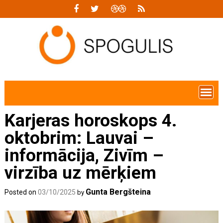
Skip
to
content
Karjeras horoskops 4.
oktobrim: Lauvai –
informācija, Zivīm –
virzība uz mērķiem
Gunta Bergšteina
Posted on
03/10/2025
by