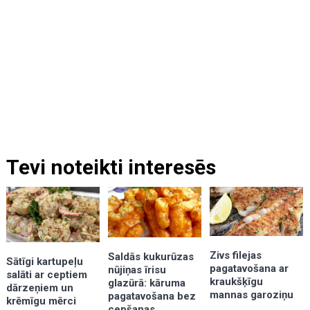
Tevi noteikti interesēs
Zivs filejas
Saldās kukurūzas
Sātīgi kartupeļu
pagatavošana ar
nūjiņas īrisu
salāti ar ceptiem
kraukšķīgu
glazūrā: kāruma
dārzeņiem un
mannas garoziņu
pagatavošana bez
krēmīgu mērci
cepšanas