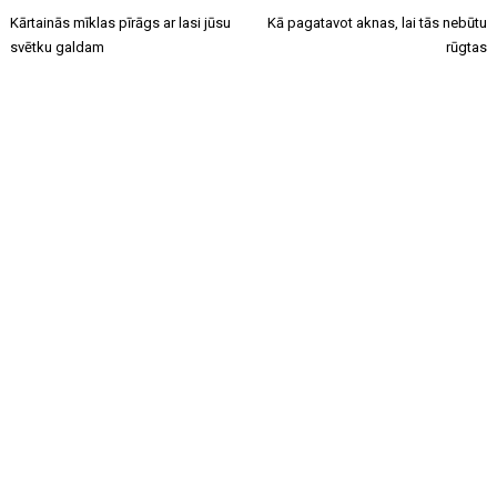
Kārtainās mīklas pīrāgs ar lasi jūsu
Kā pagatavot aknas, lai tās nebūtu
svētku galdam
rūgtas