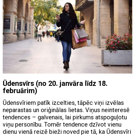
Ūdensvīrs (no 20. janvāra līdz 18.
februārim)
Ūdensvīriem patīk izcelties, tāpēc viņi izvēlas
neparastas un oriģinālas lietas. Viņus neinteresē
tendences – galvenais, lai pirkums atspoguļotu
viņu personību. Tomēr tendence dzīvot vienu
dienu vienā reizē bieži noved pie tā, ka Ūdensvīri