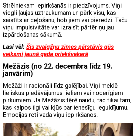
Strēlniekam iepirkšanās ir piedzīvojums. Viņi
viegli ļaujas uztraukumam un pērk visu, kas
saistīts ar ceļošanu, hobijiem vai pieredzi. Taču
viņu impulsivitāte var izraisīt pārtēriņu jau
izpārdošanas sākumā.
Lasi vēl:
Šīs zvaigžņu zīmes pārstāvis gūs
veiksmi jaunā gada priekšvakarā
Mežāzis (no 22. decembra līdz 19.
janvārim)
Mežāži ir racionāli līdz galējībai. Viņi meklē
lieliskus piedāvājumus lieliem vai noderīgiem
pirkumiem. Ja Mežāzis tērē naudu, tad tikai tam,
kas kalpos ilgi vai kļūs par ienesīgu ieguldījumu.
Emocijas reti vada viņu iepirkšanos.