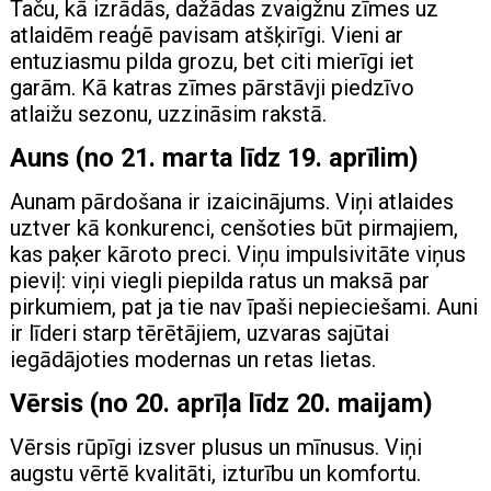
Taču, kā izrādās, dažādas zvaigžnu zīmes uz
atlaidēm reaģē pavisam atšķirīgi. Vieni ar
entuziasmu pilda grozu, bet citi mierīgi iet
garām. Kā katras zīmes pārstāvji piedzīvo
atlaižu sezonu, uzzināsim rakstā.
Auns (no 21. marta līdz 19. aprīlim)
Aunam pārdošana ir izaicinājums. Viņi atlaides
uztver kā konkurenci, cenšoties būt pirmajiem,
kas paķer kāroto preci. Viņu impulsivitāte viņus
pieviļ: viņi viegli piepilda ratus un maksā par
pirkumiem, pat ja tie nav īpaši nepieciešami. Auni
ir līderi starp tērētājiem, uzvaras sajūtai
iegādājoties modernas un retas lietas.
Vērsis (no 20. aprīļa līdz 20. maijam)
Vērsis rūpīgi izsver plusus un mīnusus. Viņi
augstu vērtē kvalitāti, izturību un komfortu.