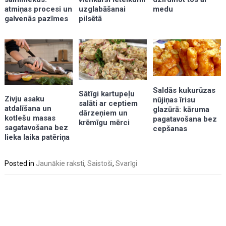
uzglabāšanai
atmiņas procesi un
medu
pilsētā
galvenās pazīmes
Saldās kukurūzas
Sātīgi kartupeļu
Zivju asaku
nūjiņas īrisu
salāti ar ceptiem
atdalīšana un
glazūrā: kāruma
dārzeņiem un
kotlešu masas
pagatavošana bez
krēmīgu mērci
sagatavošana bez
cepšanas
lieka laika patēriņa
Posted in
Jaunākie raksti
,
Saistoši
,
Svarīgi
Post
navigation