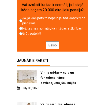
Vai uzskati, ka tas ir normāli, ja Latvijā
kāds saņem 20 000 eiro lielu pensiju?
Jā, ja viņš pats to nopelnīja, tad viņam tāda
pienākas!
Nē, tas nav normāli, ka ir tādas atšķirības!
Grūti pateikt!
Balso
JAUNĀKIE RAKSTI
Vinila grīdas – stila un
funkcionalitātes
apvienojums jūsu mājās
July 06, 2026
Vaigu sārtums ikdienas