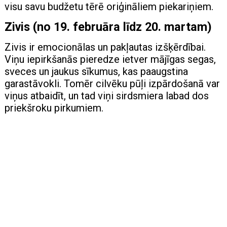
visu savu budžetu tērē oriģināliem piekariņiem.
Zivis (no 19. februāra līdz 20. martam)
Zivis ir emocionālas un pakļautas izšķērdībai.
Viņu iepirkšanās pieredze ietver mājīgas segas,
sveces un jaukus sīkumus, kas paaugstina
garastāvokli. Tomēr cilvēku pūļi izpārdošanā var
viņus atbaidīt, un tad viņi sirdsmiera labad dos
priekšroku pirkumiem.