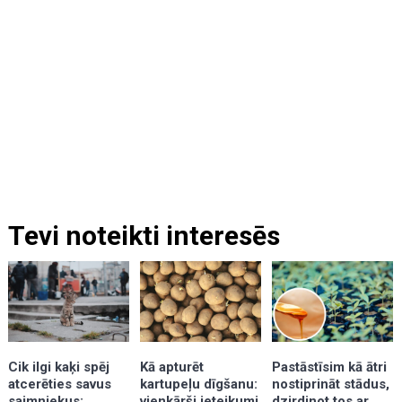
Tevi noteikti interesēs
Kā apturēt
Cik ilgi kaķi spēj
Pastāstīsim kā ātri
kartupeļu dīgšanu:
atcerēties savus
nostiprināt stādus,
vienkārši ieteikumi
saimniekus:
dzirdinot tos ar