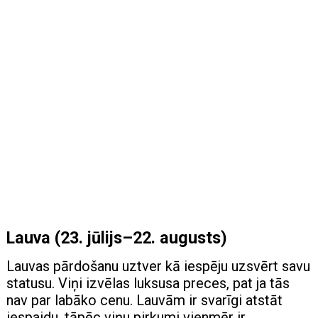
Lauva (23. jūlijs–22. augusts)
Lauvas pārdošanu uztver kā iespēju uzsvērt savu
statusu. Viņi izvēlas luksusa preces, pat ja tās
nav par labāko cenu. Lauvām ir svarīgi atstāt
iespaidu, tāpēc viņu pirkumi vienmēr ir