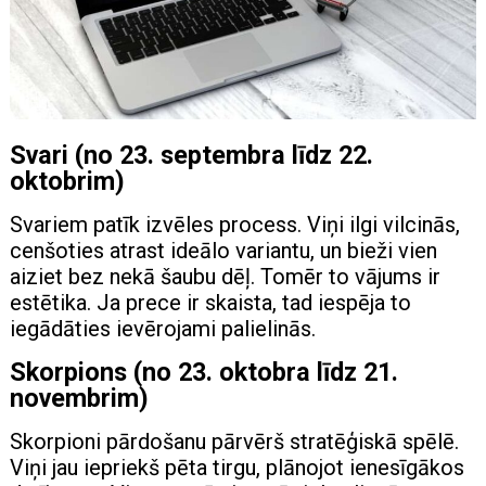
Svari (no 23. septembra līdz 22.
oktobrim)
Svariem patīk izvēles process. Viņi ilgi vilcinās,
cenšoties atrast ideālo variantu, un bieži vien
aiziet bez nekā šaubu dēļ. Tomēr to vājums ir
estētika. Ja prece ir skaista, tad iespēja to
iegādāties ievērojami palielinās.
Skorpions (no 23. oktobra līdz 21.
novembrim)
Skorpioni pārdošanu pārvērš stratēģiskā spēlē.
Viņi jau iepriekš pēta tirgu, plānojot ienesīgākos