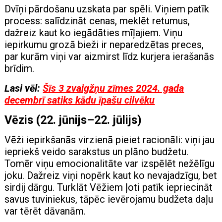
Dvīņi pārdošanu uzskata par spēli. Viņiem patīk
process: salīdzināt cenas, meklēt retumus,
dažreiz kaut ko iegādāties mīļajiem. Viņu
iepirkumu grozā bieži ir neparedzētas preces,
par kurām viņi var aizmirst līdz kurjera ierašanās
brīdim.
Lasi vēl:
Šīs 3 zvaigžņu zīmes 2024. gada
decembrī satiks kādu īpašu cilvēku
Vēzis (22. jūnijs–22. jūlijs)
Vēži iepirkšanās virzienā pieiet racionāli: viņi jau
iepriekš veido sarakstus un plāno budžetu.
Tomēr viņu emocionalitāte var izspēlēt nežēlīgu
joku. Dažreiz viņi nopērk kaut ko nevajadzīgu, bet
sirdij dārgu. Turklāt Vēžiem ļoti patīk iepriecināt
savus tuviniekus, tāpēc ievērojamu budžeta daļu
var tērēt dāvanām.