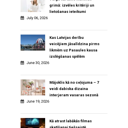
grimā: izvēles kritēriji un
lietošanas ieteikumi
July 06, 2026
Kas Latvijas derību
veicējiem jāsalīdzina pirms
likmēm uz Pasaules kausa
izslēgšanas spēlēm
June 30, 2026
Mājoklis kā no ceļojuma – 7
veidi dabiska dizaina
interjeram vasaras sezonā
June 19, 2026
Kā atrast labākās filmas
skatīšanai tiešsaistē