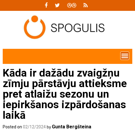
Skip
to
content
Kāda ir dažādu zvaigžņu
zīmju pārstāvju attieksme
pret atlaižu sezonu un
iepirkšanos izpārdošanas
laikā
Gunta Bergšteina
Posted on
02/12/2024
by