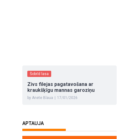
Šobrīd lasa
Zivs filejas pagatavošana ar
kraukšķīgu mannas garoziņu
by Anete Blaua
|
17/01/2026
APTAUJA