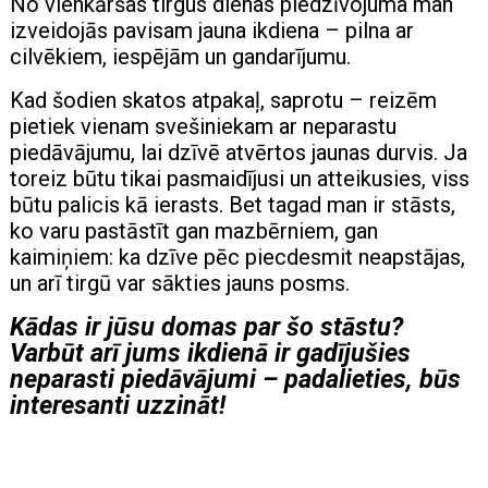
No vienkāršas tirgus dienas piedzīvojuma man
izveidojās pavisam jauna ikdiena – pilna ar
cilvēkiem, iespējām un gandarījumu.
Kad šodien skatos atpakaļ, saprotu – reizēm
pietiek vienam svešiniekam ar neparastu
piedāvājumu, lai dzīvē atvērtos jaunas durvis. Ja
toreiz būtu tikai pasmaidījusi un atteikusies, viss
būtu palicis kā ierasts. Bet tagad man ir stāsts,
ko varu pastāstīt gan mazbērniem, gan
kaimiņiem: ka dzīve pēc piecdesmit neapstājas,
un arī tirgū var sākties jauns posms.
Kādas ir jūsu domas par šo stāstu?
Varbūt arī jums ikdienā ir gadījušies
neparasti piedāvājumi – padalieties, būs
interesanti uzzināt!