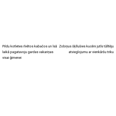
Pildu kotletes rīvētos kabačos un īsā
Zobiņus šķīlušies kucēni jutīs tūlītēju
laikā pagatavoju gardas vakariņas
atvieglojumu ar vienkāršu triku
visai ģimenei