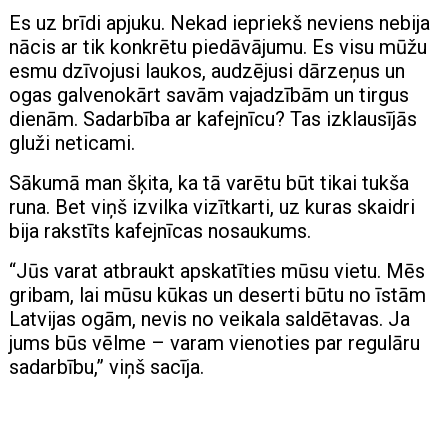
Es uz brīdi apjuku. Nekad iepriekš neviens nebija
nācis ar tik konkrētu piedāvājumu. Es visu mūžu
esmu dzīvojusi laukos, audzējusi dārzeņus un
ogas galvenokārt savām vajadzībām un tirgus
dienām. Sadarbība ar kafejnīcu? Tas izklausījās
gluži neticami.
Sākumā man šķita, ka tā varētu būt tikai tukša
runa. Bet viņš izvilka vizītkarti, uz kuras skaidri
bija rakstīts kafejnīcas nosaukums.
“Jūs varat atbraukt apskatīties mūsu vietu. Mēs
gribam, lai mūsu kūkas un deserti būtu no īstām
Latvijas ogām, nevis no veikala saldētavas. Ja
jums būs vēlme – varam vienoties par regulāru
sadarbību,” viņš sacīja.