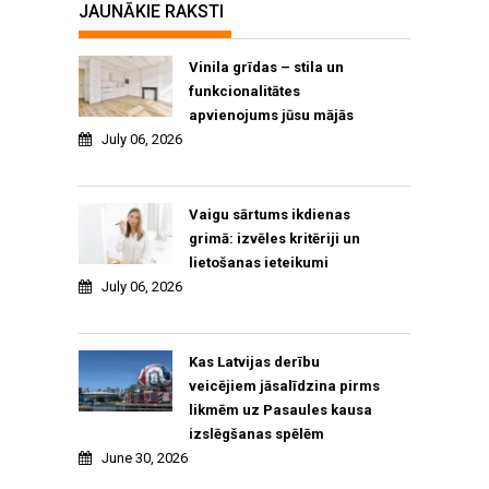
JAUNĀKIE RAKSTI
Vinila grīdas – stila un
funkcionalitātes
apvienojums jūsu mājās
July 06, 2026
Vaigu sārtums ikdienas
grimā: izvēles kritēriji un
lietošanas ieteikumi
July 06, 2026
Kas Latvijas derību
veicējiem jāsalīdzina pirms
likmēm uz Pasaules kausa
izslēgšanas spēlēm
June 30, 2026