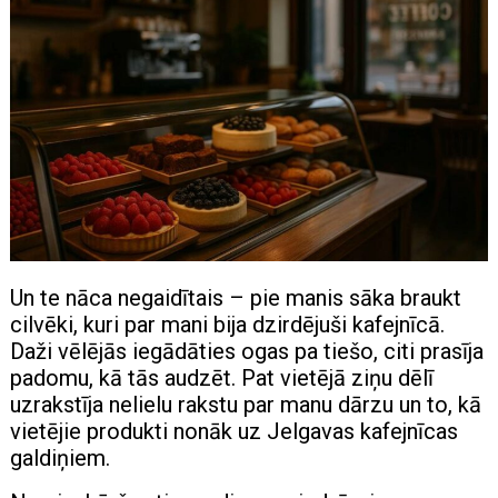
Un te nāca negaidītais – pie manis sāka braukt
cilvēki, kuri par mani bija dzirdējuši kafejnīcā.
Daži vēlējās iegādāties ogas pa tiešo, citi prasīja
padomu, kā tās audzēt. Pat vietējā ziņu dēlī
uzrakstīja nelielu rakstu par manu dārzu un to, kā
vietējie produkti nonāk uz Jelgavas kafejnīcas
galdiņiem.