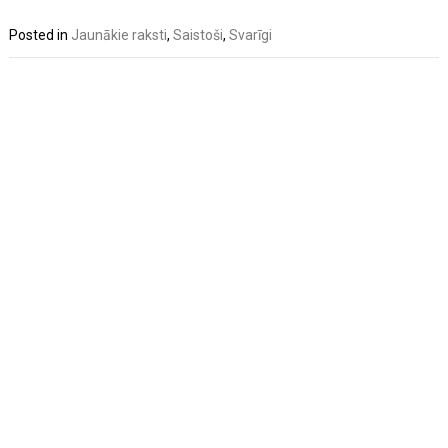
Posted in
Jaunākie raksti
,
Saistoši
,
Svarīgi
Post
navigation