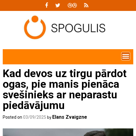
Skip
to
content
Kad devos uz tirgu pārdot
ogas, pie manis pienāca
svešinieks ar neparastu
piedāvājumu
Elans Zvaigzne
Posted on
03/09/2025
by