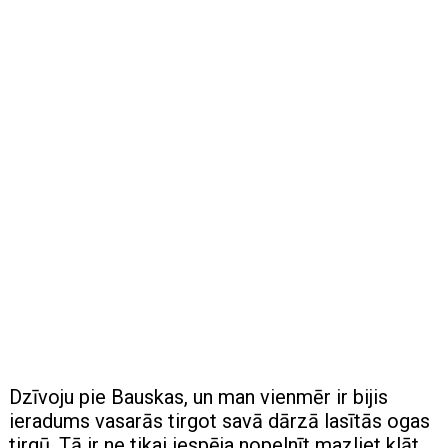
Dzīvoju pie Bauskas, un man vienmēr ir bijis
ieradums vasarās tirgot savā dārzā lasītās ogas
tirgū. Tā ir ne tikai iespēja nopelnīt mazliet klāt