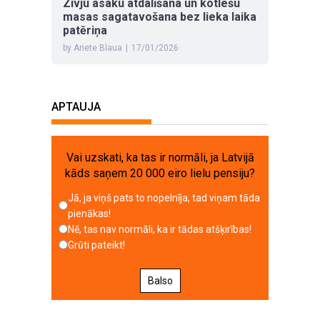
Zivju asaku atdalīšana un kotlešu
masas sagatavošana bez lieka laika
patēriņa
by Anete Blaua
|
17/01/2026
APTAUJA
Vai uzskati, ka tas ir normāli, ja Latvijā
kāds saņem 20 000 eiro lielu pensiju?
Jā, ja viņš pats to nopelnīja, tad viņam tāda
pienākas!
Nē, tas nav normāli, ka ir tādas atšķirības!
Grūti pateikt!
Balso