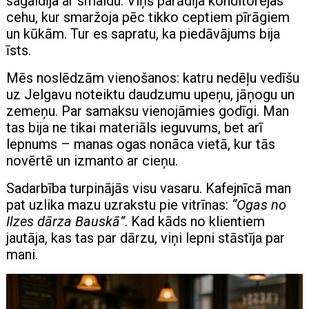
sagaidīja ar smaidu. Viņš parādīja konditorejas
cehu, kur smaržoja pēc tikko ceptiem pīrāgiem
un kūkām. Tur es sapratu, ka piedāvājums bija
īsts.
Mēs noslēdzām vienošanos: katru nedēļu vedīšu
uz Jelgavu noteiktu daudzumu upeņu, jāņogu un
zemeņu. Par samaksu vienojāmies godīgi. Man
tas bija ne tikai materiāls ieguvums, bet arī
lepnums – manas ogas nonāca vietā, kur tās
novērtē un izmanto ar cieņu.
Sadarbība turpinājās visu vasaru. Kafejnīcā man
pat uzlika mazu uzrakstu pie vitrīnas:
“Ogas no
Ilzes dārza Bauskā”
. Kad kāds no klientiem
jautāja, kas tas par dārzu, viņi lepni stāstīja par
mani.