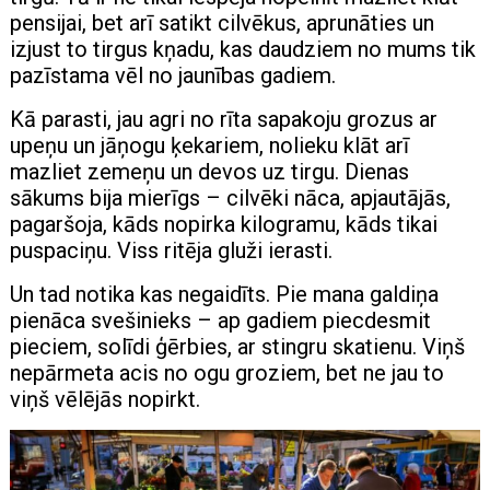
pensijai, bet arī satikt cilvēkus, aprunāties un
izjust to tirgus kņadu, kas daudziem no mums tik
pazīstama vēl no jaunības gadiem.
Kā parasti, jau agri no rīta sapakoju grozus ar
upeņu un jāņogu ķekariem, nolieku klāt arī
mazliet zemeņu un devos uz tirgu. Dienas
sākums bija mierīgs – cilvēki nāca, apjautājās,
pagaršoja, kāds nopirka kilogramu, kāds tikai
puspaciņu. Viss ritēja gluži ierasti.
Un tad notika kas negaidīts. Pie mana galdiņa
pienāca svešinieks – ap gadiem piecdesmit
pieciem, solīdi ģērbies, ar stingru skatienu. Viņš
nepārmeta acis no ogu groziem, bet ne jau to
viņš vēlējās nopirkt.