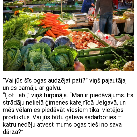
“Vai jūs šīs ogas audzējat pati?” viņš pajautāja,
un es pamāju ar galvu.
“Ļoti labi,” viņš turpināja. “Man ir piedāvājums. Es
strādāju nelielā ģimenes kafejnīcā Jelgavā, un
mēs vēlamies piedāvāt viesiem tikai vietējos
produktus. Vai jūs būtu gatava sadarboties –
katru nedēļu atvest mums ogas tieši no sava
dārza?”