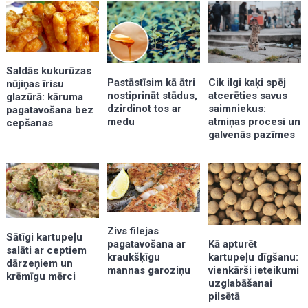
Saldās kukurūzas
Pastāstīsim kā ātri
Cik ilgi kaķi spēj
nūjiņas īrisu
nostiprināt stādus,
atcerēties savus
glazūrā: kāruma
dzirdinot tos ar
saimniekus:
pagatavošana bez
medu
atmiņas procesi un
cepšanas
galvenās pazīmes
Zivs filejas
Sātīgi kartupeļu
Kā apturēt
pagatavošana ar
salāti ar ceptiem
kartupeļu dīgšanu:
kraukšķīgu
dārzeņiem un
vienkārši ieteikumi
mannas garoziņu
krēmīgu mērci
uzglabāšanai
pilsētā