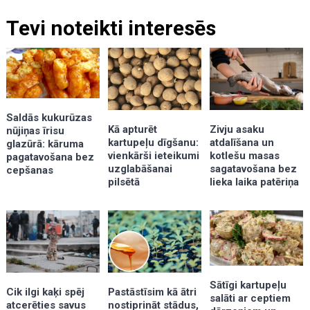
Tevi noteikti interesēs
Saldās kukurūzas
Kā apturēt
Zivju asaku
nūjiņas īrisu
kartupeļu dīgšanu:
atdalīšana un
glazūrā: kāruma
vienkārši ieteikumi
kotlešu masas
pagatavošana bez
uzglabāšanai
sagatavošana bez
cepšanas
pilsētā
lieka laika patēriņa
Sātīgi kartupeļu
Cik ilgi kaķi spēj
Pastāstīsim kā ātri
salāti ar ceptiem
atcerēties savus
nostiprināt stādus,