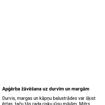
Apģērba žāvēšana uz durvīm un margām
Durvis, margas un kāpņu balustrādes var šķist
ērtas, taču tās rada risku jūsu mājām. Mitrs