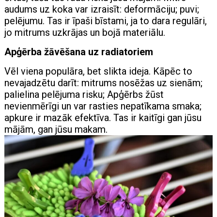
audums uz koka var izraisīt: deformāciju; puvi;
pelējumu. Tas ir īpaši bīstami, ja to dara regulāri,
jo mitrums uzkrājas un bojā materiālu.
Apģērba žāvēšana uz radiatoriem
Vēl viena populāra, bet slikta ideja. Kāpēc to
nevajadzētu darīt: mitrums nosēžas uz sienām;
palielina pelējuma risku; Apģērbs žūst
nevienmērīgi un var rasties nepatīkama smaka;
apkure ir mazāk efektīva. Tas ir kaitīgi gan jūsu
mājām, gan jūsu makam.