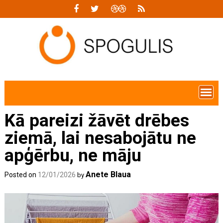
Skip
to
content
Kā pareizi žāvēt drēbes
ziemā, lai nesabojātu ne
apģērbu, ne māju
Anete Blaua
Posted on
12/01/2026
by