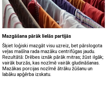
Mazgāšana pārāk lielās partijās
Šķiet loģiski mazgāt visu uzreiz, bet pārslogota
veļas mašīna rada mazāku centrifūgas jaudu.
Rezultātā: Drēbes iznāk pārāk mitras; žūst ilgāk;
vairāk burzās, kas nozīmē vairāk gludināšanas.
Mazākas porcijas nozīmē ātrāku žūšanu un
labāku apģērba izskatu.