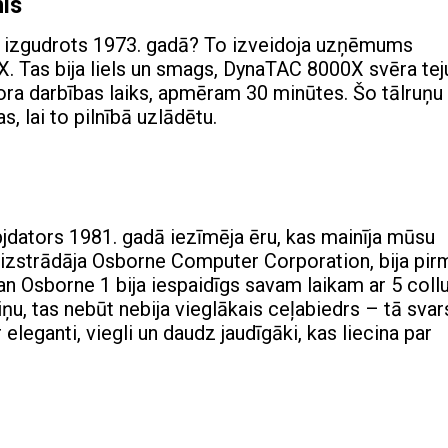
is
ika izgudrots 1973. gadā? To izveidoja uzņēmums
. Tas bija liels un smags, DynaTAC 8000X svēra tej
tora darbības laiks, apmēram 30 minūtes. Šo tālruņu
, lai to pilnībā uzlādētu.
ēpjdators 1981. gadā iezīmēja ēru, kas mainīja mūsu
 izstrādāja Osborne Computer Corporation, bija pir
an Osborne 1 bija iespaidīgs savam laikam ar 5 coll
u, tas nebūt nebija vieglākais ceļabiedrs – tā svar
eleganti, viegli un daudz jaudīgāki, kas liecina par