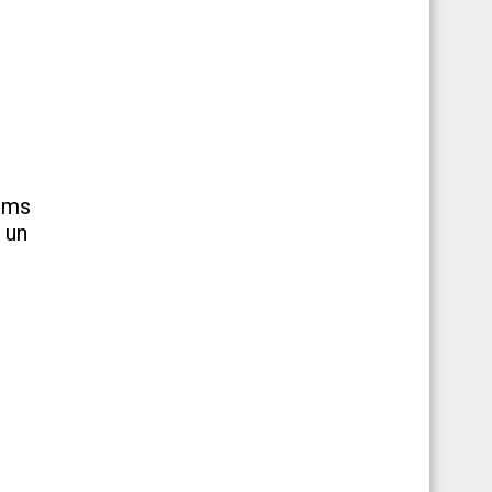
hems
 un