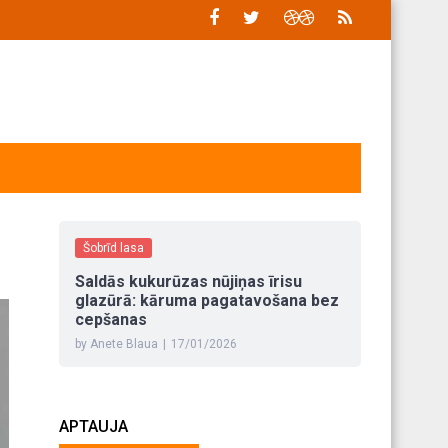
Šobrīd lasa
Saldās kukurūzas nūjiņas īrisu
glazūrā: kāruma pagatavošana bez
cepšanas
by Anete Blaua
|
17/01/2026
APTAUJA