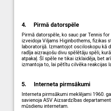
4. Pirmā datorspēle
Pirmā datorspēle, ko sauc par Tennis for 
izveidoja Viljams Higinbothems, fizikas 
laboratorijā. Izmantojot osciloskopu kā 
radīja aizraujošu divu spēlētāju spēli, kur
atpakaļ. Šī spēle ne tikai izklaidēja, bet 
izmantoja to, lai pētītu cilvēka reakcijas 
5. Interneta pirmsākumi
Interneta pirmsākumi meklējami 1960. gad
savienoja ASV Aizsardzības departamenta 
mūsdienu internetam.