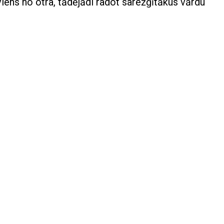
lāk viens no otra, tādējādi radot sarežģītākus vārdu