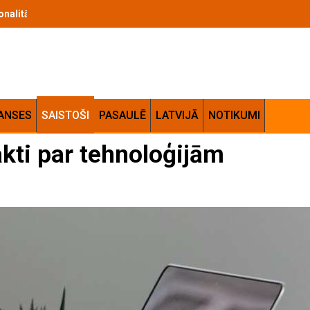
cionalitātes apvienojums jūsu mājās
ANSES
SAISTOŠI
PASAULĒ
LATVIJĀ
NOTIKUMI
akti par tehnoloģijām