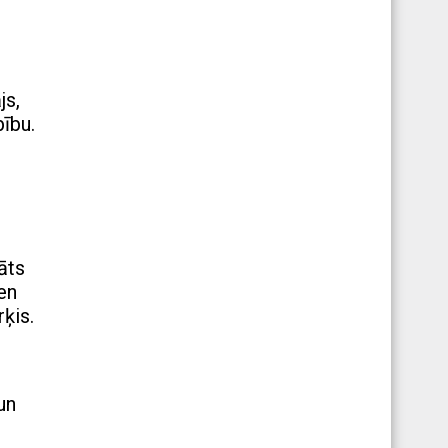
js,
bību.
āts
en
ķis.
un