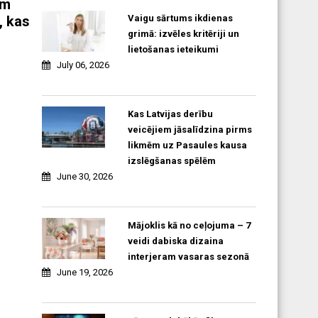
am
, kas
Vaigu sārtums ikdienas
grimā: izvēles kritēriji un
lietošanas ieteikumi
July 06, 2026
Kas Latvijas derību
veicējiem jāsalīdzina pirms
likmēm uz Pasaules kausa
izslēgšanas spēlēm
June 30, 2026
Mājoklis kā no ceļojuma – 7
veidi dabiska dizaina
interjeram vasaras sezonā
June 19, 2026