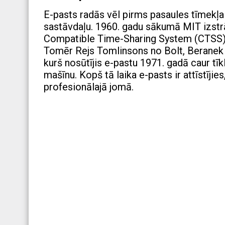
E-pasts radās vēl pirms pasaules tīmekļ
sastāvdaļu. 1960. gadu sākumā MIT izst
Compatible Time-Sharing System (CTSS). Š
Tomēr Rejs Tomlinsons no Bolt, Beranek 
kurš nosūtījis e-pastu 1971. gadā caur tī
mašīnu. Kopš tā laika e-pasts ir attīstīji
profesionālajā jomā.