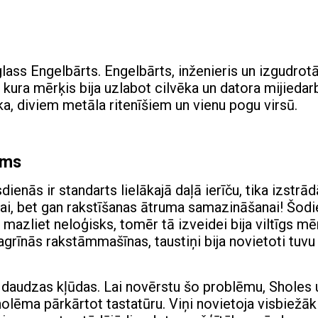
ass Engelbārts. Engelbārts, inženieris un izgudrotā
, kura mērķis bija uzlabot cilvēka un datora mijiedar
a, diviem metāla ritenīšiem un vienu pogu virsū.
ums
nās ir standarts lielākajā daļā ierīču, tika izstrād
i, bet gan rakstīšanas ātruma samazināšanai! Šodi
azliet neloģisks, tomēr tā izveidei bija viltīgs mēr
agrīnās rakstāmmašīnas, taustiņi bija novietoti tuvu
ot daudzas kļūdas. Lai novērstu šo problēmu, Sholes 
 nolēma pārkārtot tastatūru. Viņi novietoja visbiežāk