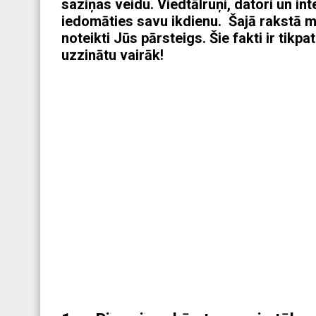
saziņas veidu. Viedtālruņi, datori un in
iedomāties savu ikdienu.
Šajā rakstā m
noteikti Jūs pārsteigs. Šie fakti ir tikpa
uzzinātu vairāk!