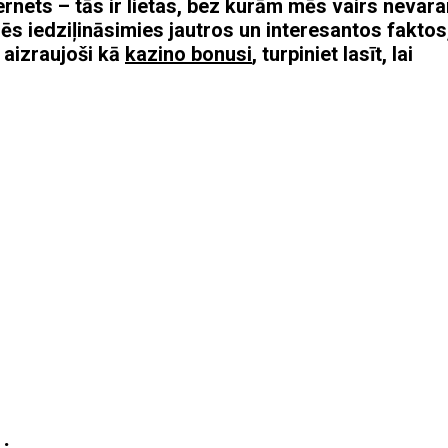
ternets – tās ir lietas, bez kurām mēs vairs nevar
ēs iedziļināsimies jautros un interesantos faktos
t aizraujoši kā
kazino bonusi
, turpiniet lasīt, lai