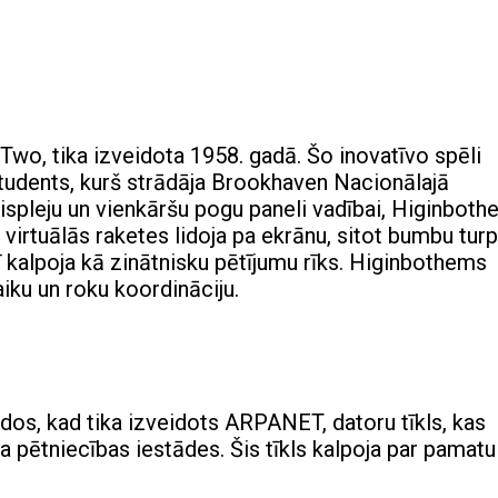
Two, tika izveidota 1958. gadā. Šo inovatīvo spēli
students, kurš strādāja Brookhaven Nacionālajā
displeju un vienkāršu pogu paneli vadībai, Higinbot
ā virtuālās raketes lidoja pa ekrānu, sitot bumbu turp
arī kalpoja kā zinātnisku pētījumu rīks. Higinbothems
laiku un roku koordināciju.
os, kad tika izveidots ARPANET, datoru tīkls, kas
pētniecības iestādes. Šis tīkls kalpoja par pamatu