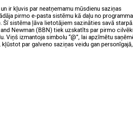
a un ir kļuvis par neatņemamu mūsdienu saziņas
rādāja pirmo e-pasta sistēmu kā daļu no programm
ī sistēma ļāva lietotājiem sazināties savā starpā
and Newman (BBN) tiek uzskatīts par pirmo cilvēk
klu. Viņš izmantoja simbolu “@”, lai apzīmētu saņēm
es, kļūstot par galveno saziņas veidu gan personīgajā