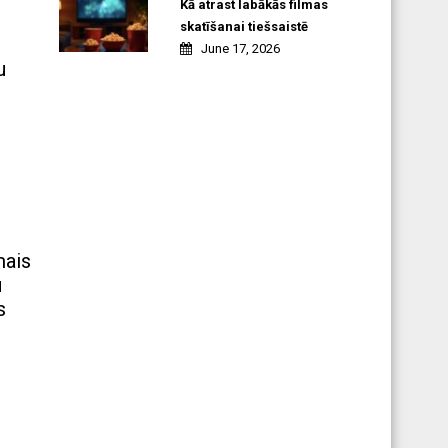
Kā atrast labākās filmas
skatīšanai tiešsaistē
June 17, 2026
u
mais
u
s