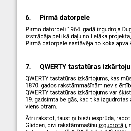
6. Pirmā datorpele
Pirmo datorpeli 1964. gadā izgudroja Dugl
izstrādāja peli kā daļu no lielāka projekta
Pirmā datorpele sastāvēja no koka apvalk
7. QWERTY tastatūras izkārtoj
QWERTY tastatūras izkārtojums, kas mūsdie
1870. gados rakstāmmašīnām nevis ērtība
QWERTY tastatūras izkārtojums var šķist m
19. gadsimta beigās, kad tika izgudrotas 
viens otram.
Ātri rakstot, taustiņi bieži iesprūda, rad
Glidden, divi rakstāmmašīnu
izgudrotāji
,