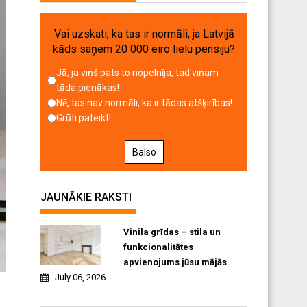
Vai uzskati, ka tas ir normāli, ja Latvijā
kāds saņem 20 000 eiro lielu pensiju?
Jā, ja viņš pats to nopelnīja, tad viņam
tāda pienākas!
Nē, tas nav normāli, ka ir tādas atšķirības!
Grūti pateikt!
Balso
JAUNĀKIE RAKSTI
Vinila grīdas – stila un
funkcionalitātes
apvienojums jūsu mājās
July 06, 2026