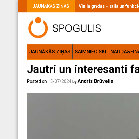
Skip
JAUNĀKĀS ZIŅAS
Vinila grīdas – stila un funk
to
content
JAUNĀKĀS ZIŅAS
SAIMNIECISKI
NAUDA&FIN
Jautri un interesanti f
Andris Brūvelis
Posted on
15/07/2024
by