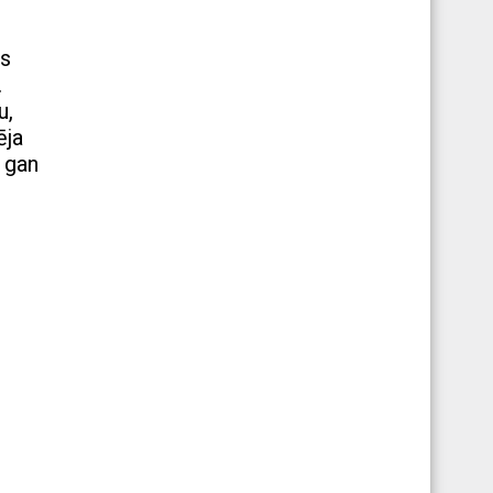
as
.
u,
ēja
, gan