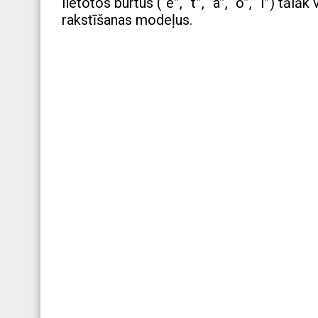
lietotos burtus (“e”, “t”, “a”, “o”, “i”) tā
rakstīšanas modeļus.