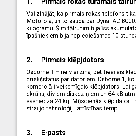
1. Pirmais rokās turamais tālrun
Vai zinājāt, ka pirmais rokas telefons t
Motorola, un to sauca par DynaTAC 8000X
kilogramu. Šim tālrunim bija īss akumula
īpašniekiem bija nepieciešamas 10 stundas
2. Pirmais klēpjdators
Osborne 1 – ne visi zina, bet tieši šis kl
priekšstatus par datoriem. Osborne 1, ko
komerciāli veiksmīgais klēpjdators. Lai g
ekrānu, diviem diskdziņiem un 64 kB atmiņ
sasniedza 24 kg! Mūsdienās klēpjdatori ir 
straujo tehnoloģiju attīstības tempu.
3. E-pasts