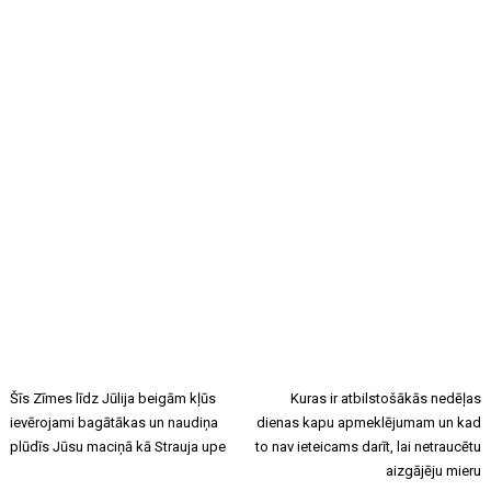
Šīs Zīmes līdz Jūlija beigām kļūs
Kuras ir atbilstošākās nedēļas
ievērojami bagātākas un naudiņa
dienas kapu apmeklējumam un kad
plūdīs Jūsu maciņā kā Strauja upe
to nav ieteicams darīt, lai netraucētu
aizgājēju mieru