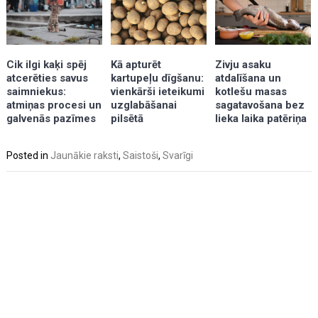
Kā apturēt
Zivju asaku
Cik ilgi kaķi spēj
kartupeļu dīgšanu:
atdalīšana un
atcerēties savus
vienkārši ieteikumi
kotlešu masas
saimniekus:
uzglabāšanai
sagatavošana bez
atmiņas procesi un
pilsētā
lieka laika patēriņa
galvenās pazīmes
Posted in
Jaunākie raksti
,
Saistoši
,
Svarīgi
Post
navigation