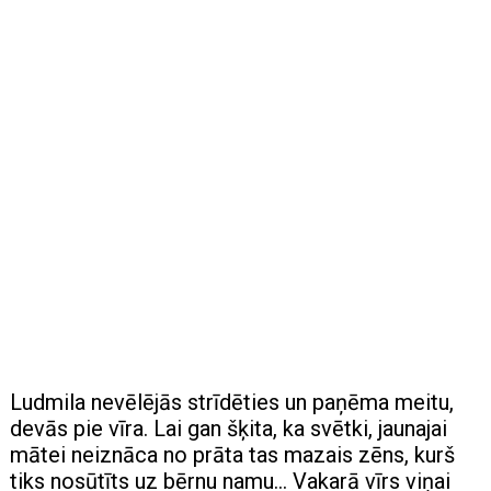
Ludmila nevēlējās strīdēties un paņēma meitu,
devās pie vīra. Lai gan šķita, ka svētki, jaunajai
mātei neiznāca no prāta tas mazais zēns, kurš
tiks nosūtīts uz bērnu namu… Vakarā vīrs viņai