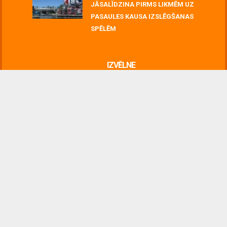
JĀSALĪDZINA PIRMS LIKMĒM UZ
PASAULES KAUSA IZSLĒGŠANAS
SPĒLĒM
June 30, 2026
IZVĒLNE
JAUNĀKĀS ZIŅAS
SAIMNIECISKI
NAUDA&FINANSES
SAISTOŠI
PASAULĒ
LATVIJĀ
NOTIKUMI
NOTEIKUMI
LIETOŠANA
PAR MUMS UN KONTAKTI
PRIVĀTUMS