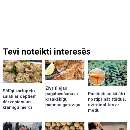
Tevi noteikti interesēs
Zivs filejas
Sātīgi kartupeļu
pagatavošana ar
Pastāstīsim kā ātri
salāti ar ceptiem
kraukšķīgu
nostiprināt stādus,
dārzeņiem un
mannas garoziņu
dzirdinot tos ar
krēmīgu mērci
medu