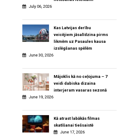
July 06, 2026
Kas Latvijas derību
veicējiem jāsalīdzina pirms
likmēm uz Pasaules kausa
izslēgšanas spēlēm
June 30, 2026
Mājoklis kā no ceļojuma – 7
veidi dabiska dizaina
interjeram vasaras sezonā
June 19, 2026
Kā atrast labākās filmas
skatīšanai tiešsaistē
June 17, 2026