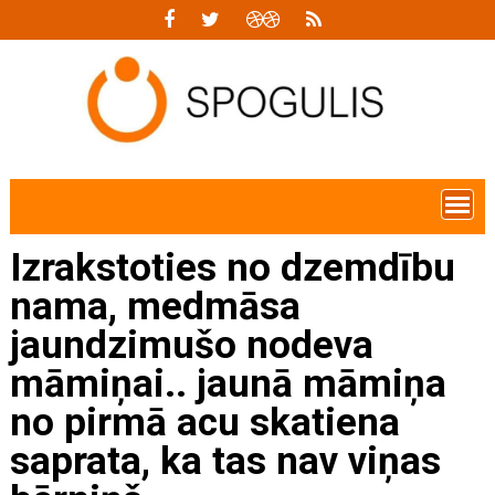
Skip
to
content
Izrakstoties no dzemdību
nama, medmāsa
jaundzimušo nodeva
māmiņai.. jaunā māmiņa
no pirmā acu skatiena
saprata, ka tas nav viņas