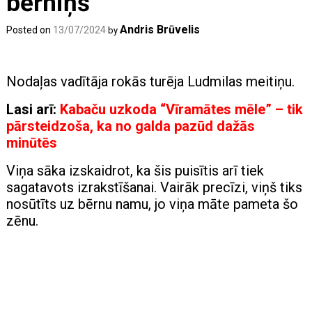
bērniņš
Andris Brūvelis
Posted on
13/07/2024
by
Nodaļas vadītāja rokās turēja Ludmilas meitiņu.
Lasi arī:
Kabaču uzkoda “Vīramātes mēle” – tik
pārsteidzoša, ka no galda pazūd dažās
minūtēs
Viņa sāka izskaidrot, ka šis puisītis arī tiek
sagatavots izrakstīšanai. Vairāk precīzi, viņš tiks
nosūtīts uz bērnu namu, jo viņa māte pameta šo
zēnu.