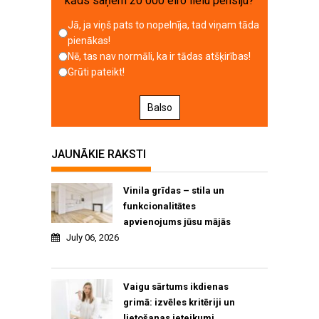
kāds saņem 20 000 eiro lielu pensiju?
Jā, ja viņš pats to nopelnīja, tad viņam tāda
pienākas!
Nē, tas nav normāli, ka ir tādas atšķirības!
Grūti pateikt!
Balso
JAUNĀKIE RAKSTI
Vinila grīdas – stila un
funkcionalitātes
apvienojums jūsu mājās
July 06, 2026
Vaigu sārtums ikdienas
grimā: izvēles kritēriji un
lietošanas ieteikumi