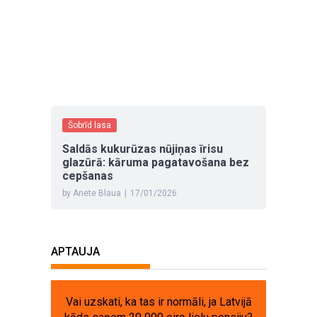
Šobrīd lasa
Saldās kukurūzas nūjiņas īrisu
glazūrā: kāruma pagatavošana bez
cepšanas
by Anete Blaua
|
17/01/2026
APTAUJA
Vai uzskati, ka tas ir normāli, ja Latvijā