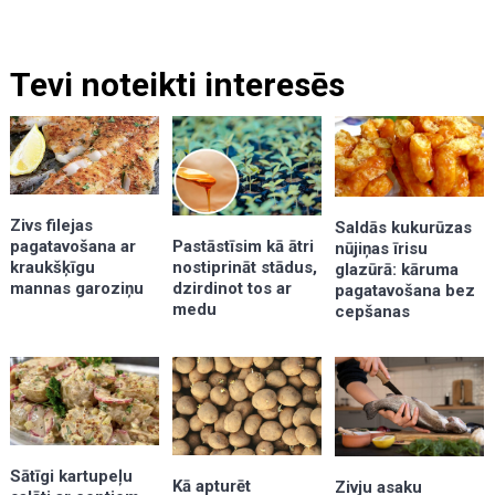
Tevi noteikti interesēs
Zivs filejas
Saldās kukurūzas
pagatavošana ar
Pastāstīsim kā ātri
nūjiņas īrisu
kraukšķīgu
nostiprināt stādus,
glazūrā: kāruma
mannas garoziņu
dzirdinot tos ar
pagatavošana bez
medu
cepšanas
Sātīgi kartupeļu
Kā apturēt
Zivju asaku