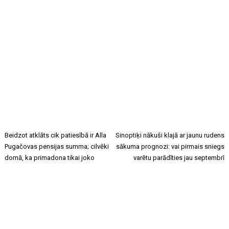
Beidzot atklāts cik patiesībā ir Alla
Sinoptiķi nākuši klajā ar jaunu rudens
Pugačovas pensijas summa; cilvēki
sākuma prognozi: vai pirmais sniegs
domā, ka primadona tikai joko
varētu parādīties jau septembrī