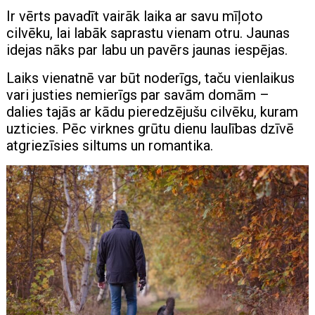
Ir vērts pavadīt vairāk laika ar savu mīļoto
cilvēku, lai labāk saprastu vienam otru. Jaunas
idejas nāks par labu un pavērs jaunas iespējas.
Laiks vienatnē var būt noderīgs, taču vienlaikus
vari justies nemierīgs par savām domām –
dalies tajās ar kādu pieredzējušu cilvēku, kuram
uzticies. Pēc virknes grūtu dienu laulības dzīvē
atgriezīsies siltums un romantika.