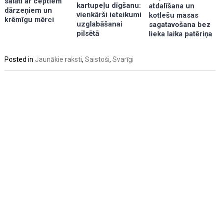
salāti ar ceptiem
kartupeļu dīgšanu:
atdalīšana un
dārzeņiem un
vienkārši ieteikumi
kotlešu masas
krēmīgu mērci
uzglabāšanai
sagatavošana bez
pilsētā
lieka laika patēriņa
Posted in
Jaunākie raksti
,
Saistoši
,
Svarīgi
Post
navigation