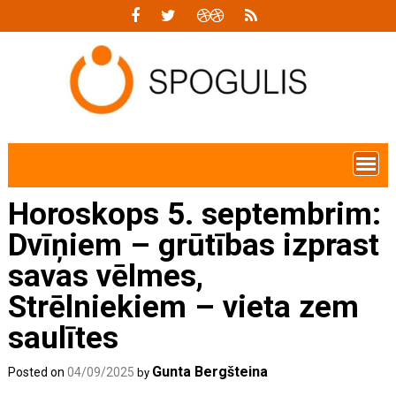
Skip
to
content
Horoskops 5. septembrim:
Dvīņiem – grūtības izprast
savas vēlmes,
Strēlniekiem – vieta zem
saulītes
Gunta Bergšteina
Posted on
04/09/2025
by