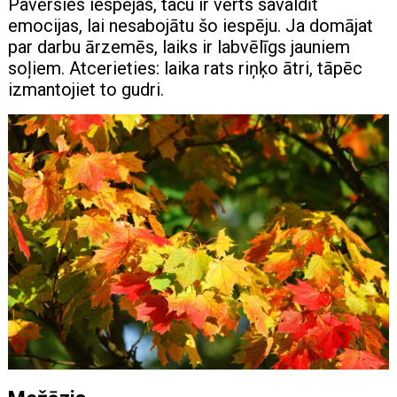
Pavērsies iespējas, taču ir vērts savaldīt
emocijas, lai nesabojātu šo iespēju. Ja domājat
par darbu ārzemēs, laiks ir labvēlīgs jauniem
soļiem. Atcerieties: laika rats riņķo ātri, tāpēc
izmantojiet to gudri.