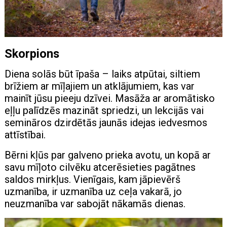
Skorpions
Diena solās būt īpaša – laiks atpūtai, siltiem
brīžiem ar mīļajiem un atklājumiem, kas var
mainīt jūsu pieeju dzīvei. Masāža ar aromātisko
eļļu palīdzēs mazināt spriedzi, un lekcijās vai
semināros dzirdētās jaunās idejas iedvesmos
attīstībai.
Bērni kļūs par galveno prieka avotu, un kopā ar
savu mīļoto cilvēku atcerēsieties pagātnes
saldos mirkļus. Vienīgais, kam jāpievērš
uzmanība, ir uzmanība uz ceļa vakarā, jo
neuzmanība var sabojāt nākamās dienas.