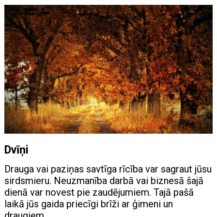
Dvīņi
Drauga vai paziņas savtīga rīcība var sagraut jūsu
sirdsmieru. Neuzmanība darbā vai biznesā šajā
dienā var novest pie zaudējumiem. Tajā pašā
laikā jūs gaida priecīgi brīži ar ģimeni un
draugiem.