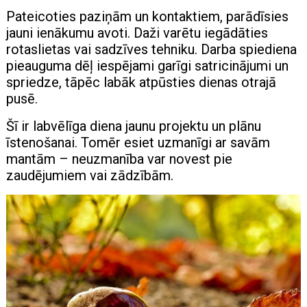
Pateicoties paziņām un kontaktiem, parādīsies
jauni ienākumu avoti. Daži varētu iegādāties
rotaslietas vai sadzīves tehniku. Darba spiediena
pieauguma dēļ iespējami garīgi satricinājumi un
spriedze, tāpēc labāk atpūsties dienas otrajā
pusē.
Šī ir labvēlīga diena jaunu projektu un plānu
īstenošanai. Tomēr esiet uzmanīgi ar savām
mantām – neuzmanība var novest pie
zaudējumiem vai zādzībām.