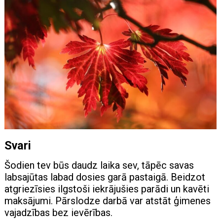
Svari
Šodien tev būs daudz laika sev, tāpēc savas
labsajūtas labad dosies garā pastaigā. Beidzot
atgriezīsies ilgstoši iekrājušies parādi un kavēti
maksājumi. Pārslodze darbā var atstāt ģimenes
vajadzības bez ievērības.