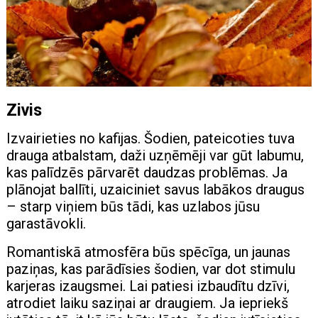
Zivis
Izvairieties no kafijas. Šodien, pateicoties tuva
drauga atbalstam, daži uzņēmēji var gūt labumu,
kas palīdzēs pārvarēt daudzas problēmas. Ja
plānojat ballīti, uzaiciniet savus labākos draugus
– starp viņiem būs tādi, kas uzlabos jūsu
garastāvokli.
Romantiskā atmosfēra būs spēcīga, un jaunas
paziņas, kas parādīsies šodien, var dot stimulu
karjeras izaugsmei. Lai patiesi izbaudītu dzīvi,
atrodiet laiku saziņai ar draugiem. Ja iepriekš