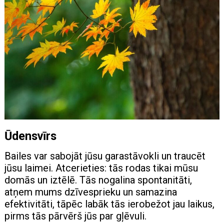
Ūdensvīrs
Bailes var sabojāt jūsu garastāvokli un traucēt
jūsu laimei. Atcerieties: tās rodas tikai mūsu
domās un iztēlē. Tās nogalina spontanitāti,
atņem mums dzīvesprieku un samazina
efektivitāti, tāpēc labāk tās ierobežot jau laikus,
pirms tās pārvērš jūs par gļēvuli.