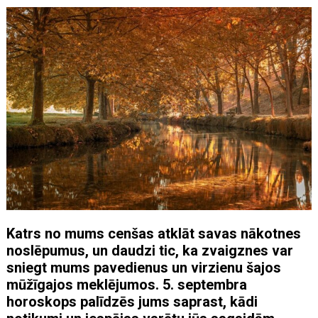
Katrs no mums cenšas atklāt savas nākotnes
noslēpumus, un daudzi tic, ka zvaigznes var
sniegt mums pavedienus un virzienu šajos
mūžīgajos meklējumos. 5. septembra
horoskops palīdzēs jums saprast, kādi