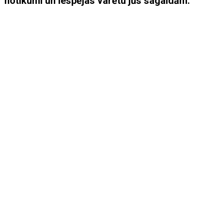
notikumi un iespējas varētu jūs sagaidām.