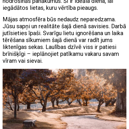
nodrošinās panākumus. Šī ir ideāla diena, lai
iegādātos lietas, kuru vērtība pieaugs.
Mājas atmosfēra būs nedaudz neparedzama.
Jūsu sapņi un realitāte šajā dienā savisies. Darbā
jutīsieties īpaši. Svarīgu lietu ignorēšana un laika
tērēšana sīkumiem šajā dienā var radīt jums
liktenīgas sekas. Laulības dzīvē viss ir patiesi
brīnišķīgi – ieplānojiet patīkamu vakaru savam
vīram vai sievai.