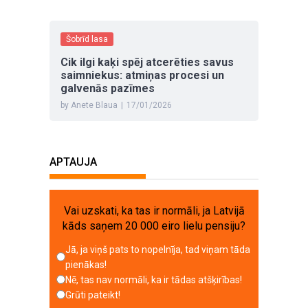
Šobrīd lasa
Cik ilgi kaķi spēj atcerēties savus
saimniekus: atmiņas procesi un
galvenās pazīmes
by Anete Blaua
|
17/01/2026
APTAUJA
Vai uzskati, ka tas ir normāli, ja Latvijā
kāds saņem 20 000 eiro lielu pensiju?
Jā, ja viņš pats to nopelnīja, tad viņam tāda
pienākas!
Nē, tas nav normāli, ka ir tādas atšķirības!
Grūti pateikt!