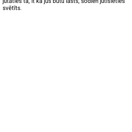
jutāties tā, it kā jūs būtu lāsts, šodien jutīsieties
svētīts.