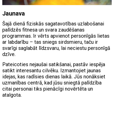
Jaunava
Šajā dienā fiziskās sagatavotības uzlabošanai
palīdzēs fitnesa un svara zaudēšanas
programmas. Ir vērts apvienot personīgās lietas
ar labdarību – tas sniegs sirdsmieru, taču ir
svarīgi saglabāt līdzsvaru, lai neciestu personīgā
dzīve.
Pateicoties nejaušai satikšanai, pastāv iespēja
satikt interesantu cilvēku. Izmantojiet jaunas
idejas, kas radīsies dienas laikā. Jūs nonāksiet
uzmanības centrā, kad jūsu sniegtā palīdzība
citai personai tiks pienācīgi novērtēta un
atalgota.