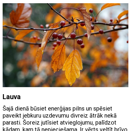
Lauva
Šajā dienā būsiet enerģijas pilns un spēsiet
paveikt jebkuru uzdevumu divreiz ātrāk nekā
parasti. Šoreiz jutīsiet atvieglojumu, palīdzot
kādam, kam tā nepieciešama. Ir vērts veltīt brīvo