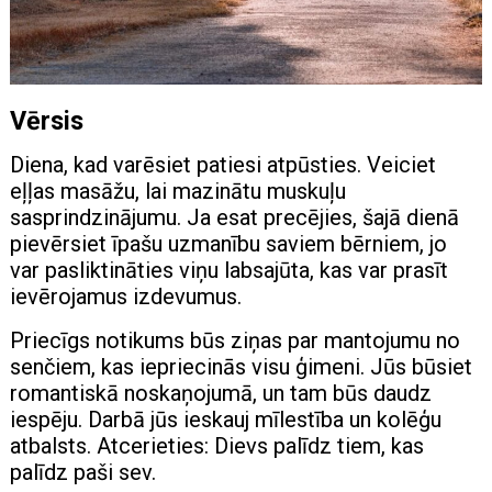
Vērsis
Diena, kad varēsiet patiesi atpūsties. Veiciet
eļļas masāžu, lai mazinātu muskuļu
sasprindzinājumu. Ja esat precējies, šajā dienā
pievērsiet īpašu uzmanību saviem bērniem, jo ​​
var pasliktināties viņu labsajūta, kas var prasīt
ievērojamus izdevumus.
Priecīgs notikums būs ziņas par mantojumu no
senčiem, kas iepriecinās visu ģimeni. Jūs būsiet
romantiskā noskaņojumā, un tam būs daudz
iespēju. Darbā jūs ieskauj mīlestība un kolēģu
atbalsts. Atcerieties: Dievs palīdz tiem, kas
palīdz paši sev.