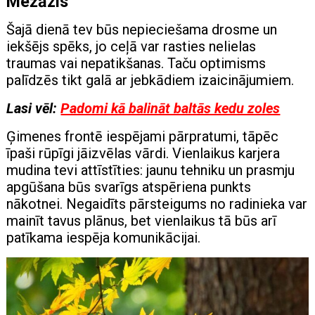
Mežāzis
Šajā dienā tev būs nepieciešama drosme un
iekšējs spēks, jo ceļā var rasties nelielas
traumas vai nepatikšanas. Taču optimisms
palīdzēs tikt galā ar jebkādiem izaicinājumiem.
Lasi vēl:
Padomi kā balināt baltās kedu zoles
Ģimenes frontē iespējami pārpratumi, tāpēc
īpaši rūpīgi jāizvēlas vārdi. Vienlaikus karjera
mudina tevi attīstīties: jaunu tehniku ​​un prasmju
apgūšana būs svarīgs atspēriena punkts
nākotnei. Negaidīts pārsteigums no radinieka var
mainīt tavus plānus, bet vienlaikus tā būs arī
patīkama iespēja komunikācijai.