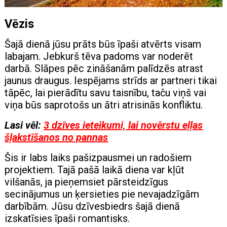
Vēzis
Šajā dienā jūsu prāts būs īpaši atvērts visam
labajam. Jebkurš tēva padoms var noderēt
darbā. Slāpes pēc zināšanām palīdzēs atrast
jaunus draugus. Iespējams strīds ar partneri tikai
tāpēc, lai pierādītu savu taisnību, taču viņš vai
viņa būs saprotošs un ātri atrisinās konfliktu.
Lasi vēl:
3 dzīves ieteikumi, lai novērstu eļļas
šļakstīšanos no pannas
Šis ir labs laiks pašizpausmei un radošiem
projektiem. Tajā pašā laikā diena var kļūt
vilšanās, ja pieņemsiet pārsteidzīgus
secinājumus un ķersieties pie nevajadzīgām
darbībām. Jūsu dzīvesbiedrs šajā dienā
izskatīsies īpaši romantisks.