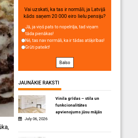
Vai uzskati, ka tas ir normāli, ja Latvijā
kāds saņem 20 000 eiro lielu pensiju?
Jā, ja viņš pats to nopelnīja, tad viņam
tāda pienākas!
Nē, tas nav normāli, ka ir tādas atšķirības!
Grūti pateikt!
Balso
JAUNĀKIE RAKSTI
Vinila grīdas – stila un
funkcionalitātes
apvienojums jūsu mājās
July 06, 2026
ūka,