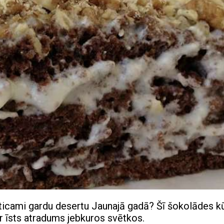
neticami gardu desertu Jaunajā gadā? Šī šokolādes k
ir īsts atradums jebkuros svētkos.