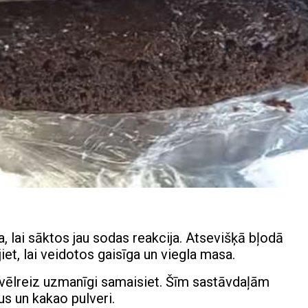
, lai sāktos jau sodas reakcija. Atsevišķā bļodā
jiet, lai veidotos gaisīga un viegla masa.
ēlreiz uzmanīgi samaisiet. Šīm sastāvdaļām
tus un kakao pulveri.