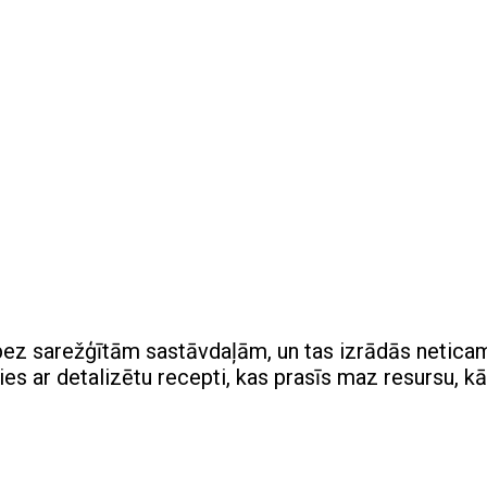
, bez sarežģītām sastāvdaļām, un tas izrādās netica
s ar detalizētu recepti, kas prasīs maz resursu, kā