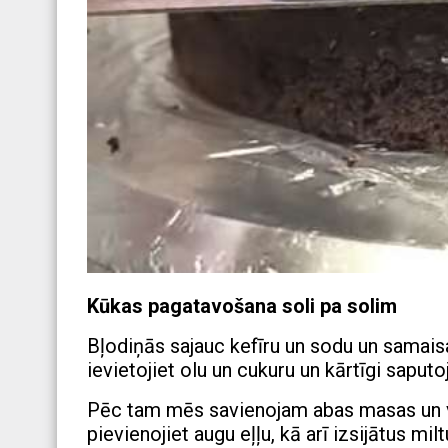
Kūkas pagatavošana soli pa solim
Bļodiņās sajauc kefīru un sodu un samaisa
ievietojiet olu un cukuru un kārtīgi saputo
Pēc tam mēs savienojam abas masas un v
pievienojiet augu eļļu, kā arī izsijātus mil