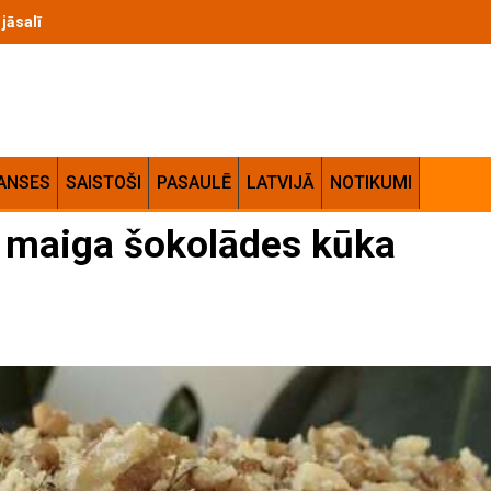
m jāsalīdzina pirms likmēm uz Pasaules kausa izslēgšanas spēlēm
ANSES
SAISTOŠI
PASAULĒ
LATVIJĀ
NOTIKUMI
– maiga šokolādes kūka