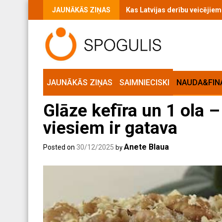
Skip
JAUNĀKĀS ZIŅAS
Kas Latvijas derību veicējie
to
content
JAUNĀKĀS ZIŅAS
SAIMNIECISKI
NAUDA&FIN
Glāze kefīra un 1 ola 
viesiem ir gatava
Anete Blaua
Posted on
30/12/2025
by