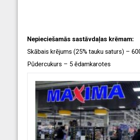
Nepieciešamās sastāvdaļas krēmam:
Skābais krējums (25% tauku saturs) – 60
Pūdercukurs – 5 ēdamkarotes