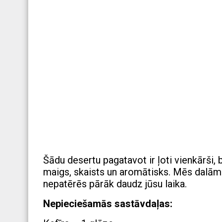
Šādu desertu pagatavot ir ļoti vienkārši
maigs, skaists un aromātisks. Mēs dalāmie
nepatērēs pārāk daudz jūsu laika.
Nepieciešamās sastāvdaļas: