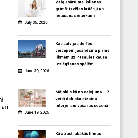
Vaigu sārtums ikdienas
grimā: izvēles kritēriji un
lietošanas ieteikumi
July 06, 2026
Kas Latvijas derību
veicējiem jāsalīdzina pirms
likmēm uz Pasaules kausa
izslēgšanas spēlēm
June 30, 2026
Mājoklis kā no ceļojuma – 7
mi
veidi dabiska dizaina
interjeram vasaras sezonā
 arī
June 19, 2026
Kā atrast labākās filmas