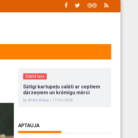
Šobrīd lasa
Sātīgi kartupeļu salāti ar ceptiem
dārzeņiem un krēmīgu mērci
by Anete Blaua
|
17/01/2026
APTAUJA