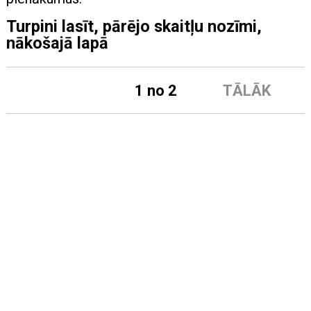
Turpini lasīt, pārējo skaitļu nozīmi,
nākošajā lapā
1 no 2
TĀLĀK