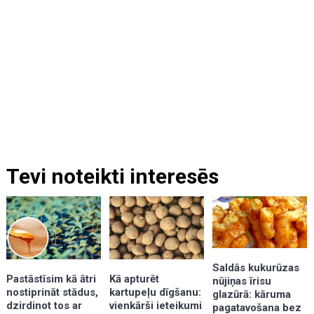
Tevi noteikti interesēs
Saldās kukurūzas
Kā apturēt
Pastāstīsim kā ātri
nūjiņas īrisu
kartupeļu dīgšanu:
nostiprināt stādus,
glazūrā: kāruma
vienkārši ieteikumi
dzirdinot tos ar
pagatavošana bez