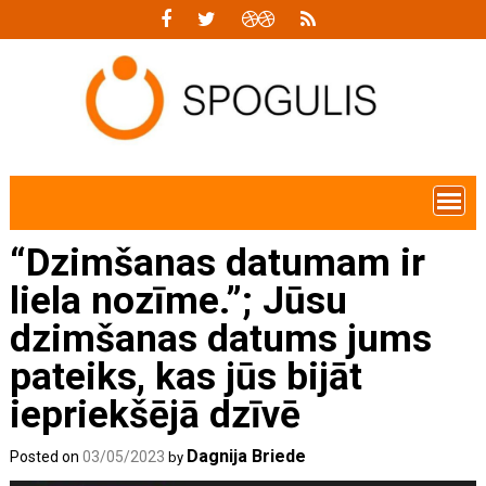
Skip
to
content
“Dzimšanas datumam ir
liela nozīme.”; Jūsu
dzimšanas datums jums
pateiks, kas jūs bijāt
iepriekšējā dzīvē
Dagnija Briede
Posted on
03/05/2023
by