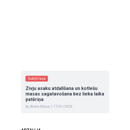
Šobrīd lasa
Zivju asaku atdalīšana un kotlešu
masas sagatavošana bez lieka laika
patēriņa
by Anete Blaua
|
17/01/2026