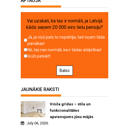
APTAUJA
Vai uzskati, ka tas ir normāli, ja Latvijā
kāds saņem 20 000 eiro lielu pensiju?
Jā, ja viņš pats to nopelnīja, tad viņam tāda
pienākas!
Nē, tas nav normāli, ka ir tādas atšķirības!
Grūti pateikt!
Balso
JAUNĀKIE RAKSTI
Vinila grīdas – stila un
funkcionalitātes
apvienojums jūsu mājās
July 06, 2026