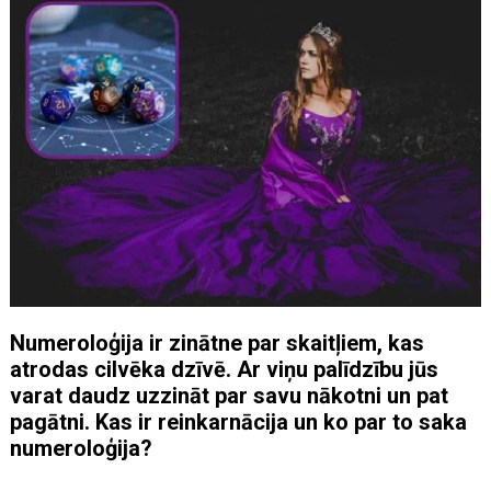
Numeroloģija ir zinātne par skaitļiem, kas
atrodas cilvēka dzīvē. Ar viņu palīdzību jūs
varat daudz uzzināt par savu nākotni un pat
pagātni. Kas ir reinkarnācija un ko par to saka
numeroloģija?