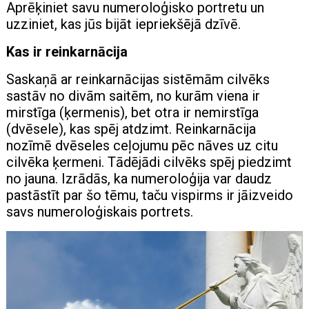
Aprēķiniet savu numeroloģisko portretu un
uzziniet, kas jūs bijāt iepriekšējā dzīvē.
Kas ir reinkarnācija
Saskaņā ar reinkarnācijas sistēmām cilvēks
sastāv no divām saitēm, no kurām viena ir
mirstīga (ķermenis), bet otra ir nemirstīga
(dvēsele), kas spēj atdzimt. Reinkarnācija
nozīmē dvēseles ceļojumu pēc nāves uz citu
cilvēka ķermeni. Tādējādi cilvēks spēj piedzimt
no jauna. Izrādās, ka numeroloģija var daudz
pastāstīt par šo tēmu, taču vispirms ir jāizveido
savs numeroloģiskais portrets.