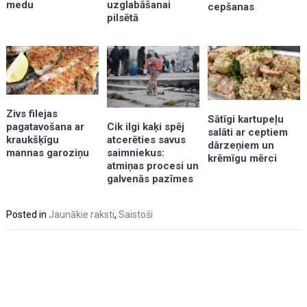
uzglabāšanai
medu
cepšanas
pilsētā
Zivs filejas
Sātīgi kartupeļu
pagatavošana ar
Cik ilgi kaķi spēj
salāti ar ceptiem
kraukšķīgu
atcerēties savus
dārzeņiem un
mannas garoziņu
saimniekus:
krēmīgu mērci
atmiņas procesi un
galvenās pazīmes
Posted in
Jaunākie raksti
,
Saistoši
Post
navigation