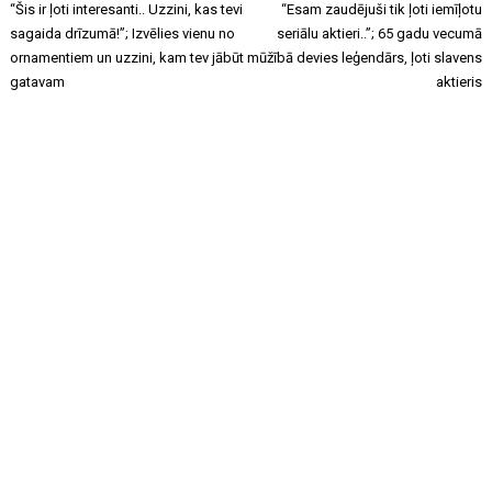
“Šis ir ļoti interesanti.. Uzzini, kas tevi
“Esam zaudējuši tik ļoti iemīļotu
sagaida drīzumā!”; Izvēlies vienu no
seriālu aktieri..”; 65 gadu vecumā
ornamentiem un uzzini, kam tev jābūt
mūžībā devies leģendārs, ļoti slavens
gatavam
aktieris