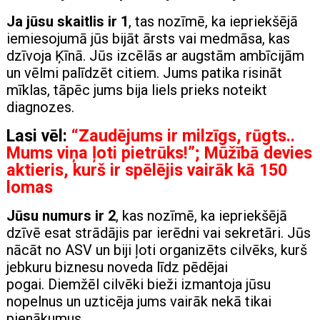
Ja jūsu skaitlis ir 1
, tas nozīmē, ka iepriekšējā
iemiesojumā jūs bijāt ārsts vai medmāsa, kas
dzīvoja Ķīnā. Jūs izcēlās ar augstām ambīcijām
un vēlmi palīdzēt citiem. Jums patika risināt
mīklas, tāpēc jums bija liels prieks noteikt
diagnozes.
Lasi vēl:
“Zaudējums ir milzīgs, rūgts..
Mums viņa ļoti pietrūks!”; Mūžībā devies
aktieris, kurš ir spēlējis vairāk kā 150
lomas
Jūsu numurs ir 2
, kas nozīmē, ka iepriekšējā
dzīvē esat strādājis par ierēdni vai sekretāri. Jūs
nācāt no ASV un biji ļoti organizēts cilvēks, kurš
jebkuru biznesu noveda līdz pēdējai
pogai. Diemžēl cilvēki bieži izmantoja jūsu
nopelnus un uzticēja jums vairāk nekā tikai
pienākumus.