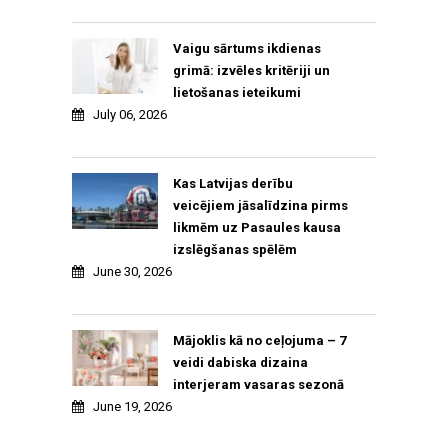
Vaigu sārtums ikdienas
grimā: izvēles kritēriji un
lietošanas ieteikumi
July 06, 2026
Kas Latvijas derību
veicējiem jāsalīdzina pirms
likmēm uz Pasaules kausa
izslēgšanas spēlēm
June 30, 2026
Mājoklis kā no ceļojuma – 7
veidi dabiska dizaina
interjeram vasaras sezonā
June 19, 2026