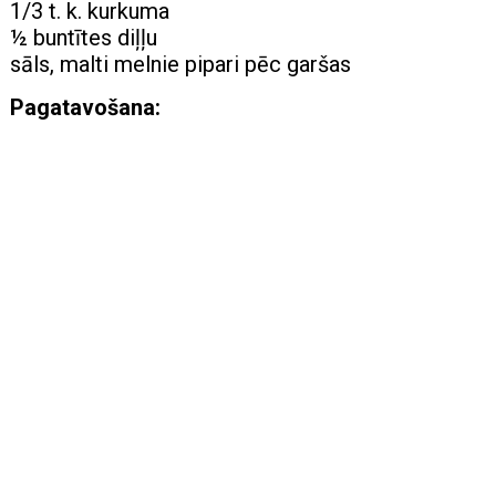
1/3 t. k. kurkuma
½ buntītes diļļu
sāls, malti melnie pipari pēc garšas
Pagatavošana: