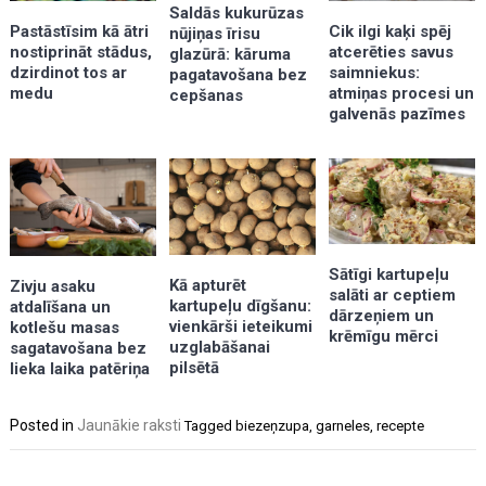
Saldās kukurūzas
Pastāstīsim kā ātri
Cik ilgi kaķi spēj
nūjiņas īrisu
nostiprināt stādus,
atcerēties savus
glazūrā: kāruma
dzirdinot tos ar
saimniekus:
pagatavošana bez
medu
atmiņas procesi un
cepšanas
galvenās pazīmes
Sātīgi kartupeļu
Kā apturēt
Zivju asaku
salāti ar ceptiem
kartupeļu dīgšanu:
atdalīšana un
dārzeņiem un
vienkārši ieteikumi
kotlešu masas
krēmīgu mērci
uzglabāšanai
sagatavošana bez
pilsētā
lieka laika patēriņa
Posted in
Jaunākie raksti
Tagged
biezeņzupa
,
garneles
,
recepte
Post