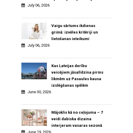
July 06, 2026
Vaigu sārtums ikdienas
grimā: izvēles kritēriji un
lietošanas ieteikumi
July 06, 2026
Kas Latvijas derību
veicējiem jāsalīdzina pirms
likmēm uz Pasaules kausa
izslēgšanas spēlēm
June 30, 2026
Mājoklis kā no ceļojuma – 7
veidi dabiska dizaina
interjeram vasaras sezonā
June 19, 2026