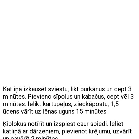
Katliņā izkausēt sviestu, likt burkānus un cept 3
minūtes. Pievieno sīpolus un kabačus, cept vēl 3
minūtes. Ielikt kartupeļus, ziedkāpostu, 1,5 l
ūdens vārīt uz lēnas uguns 15 minūtes.
Ķiplokus notīrīt un izspiest caur spiedi. Ieliet
katliņā ar dārzeņiem, pievienot krējumu, uzvārīt
un pavārīt 2 minūtes.