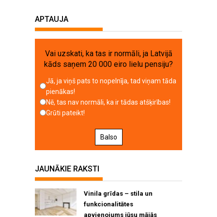
APTAUJA
Vai uzskati, ka tas ir normāli, ja Latvijā
kāds saņem 20 000 eiro lielu pensiju?
Jā, ja viņš pats to nopelnīja, tad viņam tāda
pienākas!
Nē, tas nav normāli, ka ir tādas atšķirības!
Grūti pateikt!
Balso
JAUNĀKIE RAKSTI
Vinila grīdas – stila un
funkcionalitātes
apvienojums jūsu mājās