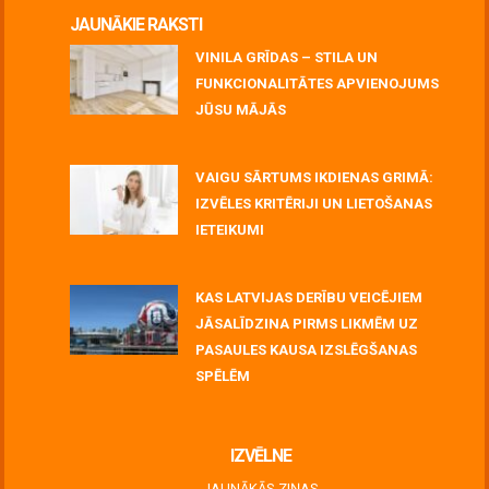
JAUNĀKIE RAKSTI
VINILA GRĪDAS – STILA UN
FUNKCIONALITĀTES APVIENOJUMS
JŪSU MĀJĀS
July 06, 2026
VAIGU SĀRTUMS IKDIENAS GRIMĀ:
IZVĒLES KRITĒRIJI UN LIETOŠANAS
IETEIKUMI
July 06, 2026
KAS LATVIJAS DERĪBU VEICĒJIEM
JĀSALĪDZINA PIRMS LIKMĒM UZ
PASAULES KAUSA IZSLĒGŠANAS
SPĒLĒM
June 30, 2026
IZVĒLNE
JAUNĀKĀS ZIŅAS