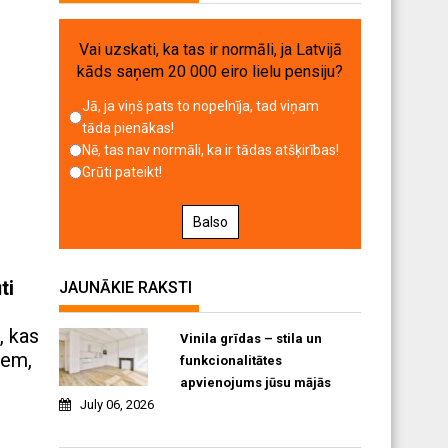
Vai uzskati, ka tas ir normāli, ja Latvijā
kāds saņem 20 000 eiro lielu pensiju?
Jā, ja viņš pats to nopelnīja, tad viņam
tāda pienākas!
Nē, tas nav normāli, ka ir tādas atšķirības!
Grūti pateikt!
Balso
ti
JAUNĀKIE RAKSTI
, kas
Vinila grīdas – stila un
iem,
funkcionalitātes
apvienojums jūsu mājās
July 06, 2026