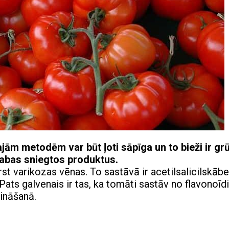
jām metodēm var būt ļoti sāpīga un to bieži ir grū
dabas sniegtos produktus.
st varikozas vēnas. To sastāvā ir acetilsalicilskābe
ats galvenais ir tas, ka tomāti sastāv no flavonoīd
rināšanā.