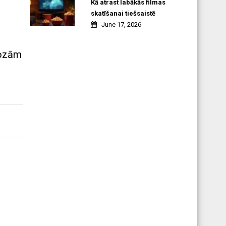
Kā atrast labākās filmas
skatīšanai tiešsaistē
June 17, 2026
kozām