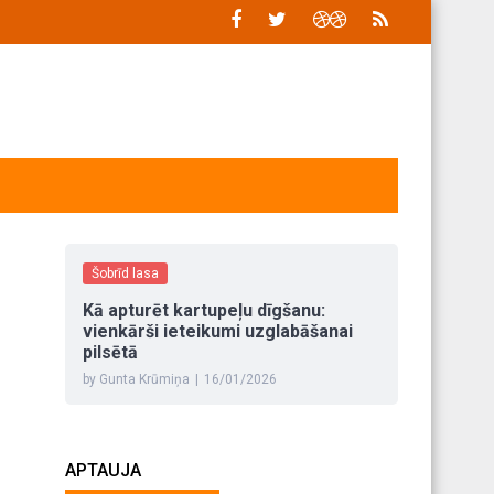
Šobrīd lasa
Kā apturēt kartupeļu dīgšanu:
vienkārši ieteikumi uzglabāšanai
pilsētā
by Gunta Krūmiņa
|
16/01/2026
APTAUJA