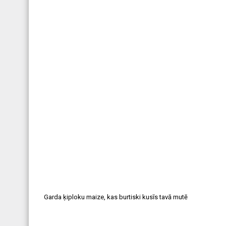
Garda ķiploku maize, kas burtiski kusīs tavā mutē