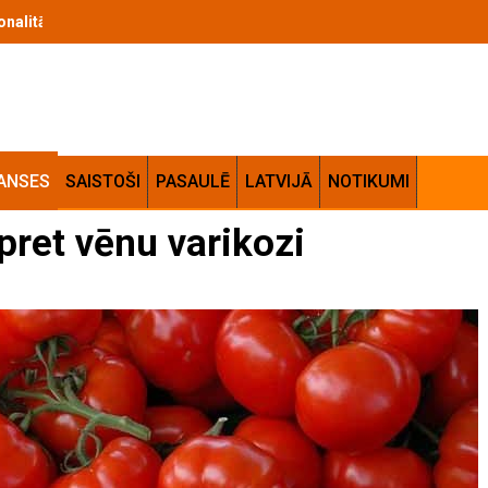
cionalitātes apvienojums jūsu mājās
ANSES
SAISTOŠI
PASAULĒ
LATVIJĀ
NOTIKUMI
pret vēnu varikozi