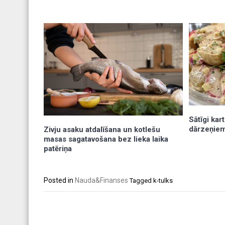
Sātīgi kar
dārzeņiem
Zivju asaku atdalīšana un kotlešu
masas sagatavošana bez lieka laika
patēriņa
Posted in
Nauda&Finanses
Tagged
k-tulks
Post
navigation