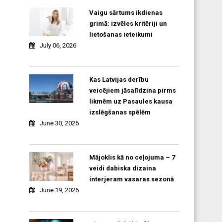
Vaigu sārtums ikdienas
grimā: izvēles kritēriji un
lietošanas ieteikumi
July 06, 2026
Kas Latvijas derību
veicējiem jāsalīdzina pirms
likmēm uz Pasaules kausa
izslēgšanas spēlēm
June 30, 2026
Mājoklis kā no ceļojuma – 7
veidi dabiska dizaina
interjeram vasaras sezonā
June 19, 2026