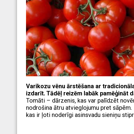
Varikozu vēnu ārstēšana ar tradicionāla
izdarīt. Tādēļ reizēm labāk pamēģināt 
Tomāti – dārzenis, kas var palīdzēt novēr
nodrošina ātru atvieglojumu pret sāpēm. P
kas ir ļoti noderīgi asinsvadu sieniņu stip