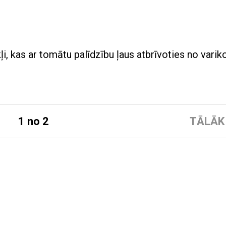
kļi, kas ar tomātu palīdzību ļaus atbrīvoties no vari
1 no 2
TĀLĀK