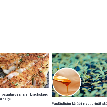
as pagatavošana ar kraukšķīgu
aroziņu
Pastāstīsim kā ātri nostiprināt st