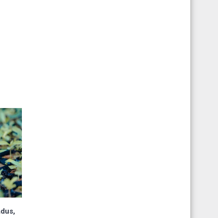
ādus,