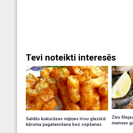
Tevi noteikti interesēs
Zivs filej
Saldās kukurūzas nūjiņas īrisu glazūrā:
mannas g
kāruma pagatavošana bez cepšanas