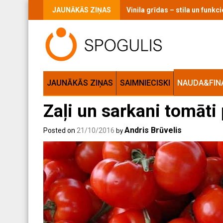
Skip
JAUNĀKĀS ZIŅAS
Vinila grīdas – stila un funk
to
content
JAUNĀKĀS ZIŅAS
SAIMNIECISKI
NAUDA&FIN
Zaļi un sarkani tomāti 
Andris Brūvelis
Posted on
21/10/2016
by