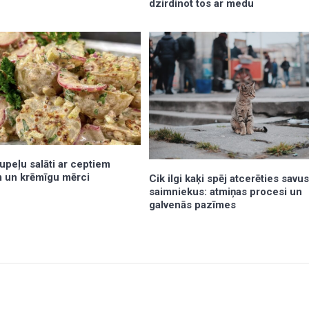
dzirdinot tos ar medu
tupeļu salāti ar ceptiem
 un krēmīgu mērci
Cik ilgi kaķi spēj atcerēties savu
saimniekus: atmiņas procesi un
galvenās pazīmes