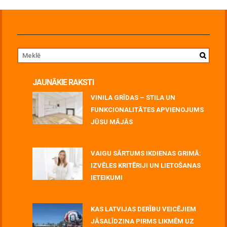
JAUNĀKIE RAKSTI
VINILA GRĪDAS – STILA UN
FUNKCIONALITĀTES APVIENOJUMS
JŪSU MĀJĀS
July 06, 2026
VAIGU SĀRTUMS IKDIENAS GRIMĀ:
IZVĒLES KRITĒRIJI UN LIETOŠANAS
IETEIKUMI
July 06, 2026
KAS LATVIJAS DERĪBU VEICĒJIEM
JĀSALĪDZINA PIRMS LIKMĒM UZ