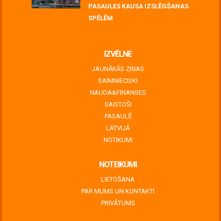
PASAULES KAUSA IZSLĒGŠANAS
SPĒLĒM
June 30, 2026
IZVĒLNE
JAUNĀKĀS ZIŅAS
SAIMNIECISKI
NAUDA&FINANSES
SAISTOŠI
PASAULĒ
LATVIJĀ
NOTIKUMI
NOTEIKUMI
LIETOŠANA
PAR MUMS UN KONTAKTI
PRIVĀTUMS