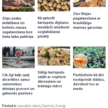
Zivs filejas
Kā apturēt
pagatavošana ar
Zivju asaku
kartupeļu dīgšanu:
kraukšķīgu
atdalīšana un
vienkārši ieteikumi
mannas garoziņu
kotlešu masas
uzglabāšanai
sagatavošana bez
pilsētā
lieka laika patēriņa
Sātīgi kartupeļu
Cik ilgi kaķi spēj
Pastāstīsim kā ātri
salāti ar ceptiem
atcerēties savus
nostiprināt stādus,
dārzeņiem un
saimniekus:
dzirdinot tos ar
krēmīgu mērci
atmiņas procesi un
medu
galvenās pazīmes
Posted in
Jaunākie raksti
,
Saistoši
,
Svarīgi