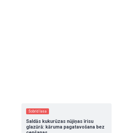
Šobrīd lasa
Saldās kukurūzas nūjiņas īrisu
glazūrā: kāruma pagatavošana bez
cepšanas