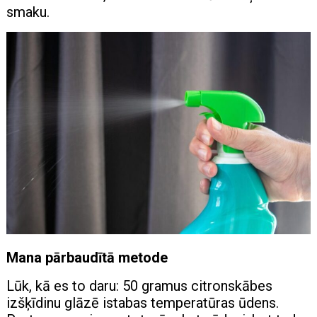
smaku.
Mana pārbaudītā metode
Lūk, kā es to daru: 50 gramus citronskābes
izšķīdinu glāzē istabas temperatūras ūdens.