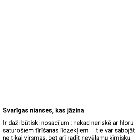
Svarīgas nianses, kas jāzina
Ir daži būtiski nosacījumi: nekad neriskē ar hloru
saturošiem tīrīšanas līdzekļiem – tie var sabojāt
ne tikai virsmas, bet arī radīt nevēlamu ķīmisku