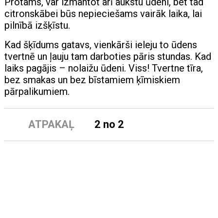
Protams, var izmantot arī aukstu ūdeni, bet tad
citronskābei būs nepieciešams vairāk laika, lai
pilnībā izšķīstu.
Kad šķīdums gatavs, vienkārši ieleju to ūdens
tvertnē un ļauju tam darboties pāris stundas. Kad
laiks pagājis – nolaižu ūdeni. Viss! Tvertne tīra,
bez smakas un bez bīstamiem ķīmiskiem
pārpalikumiem.
ATPAKAĻ
2 no 2