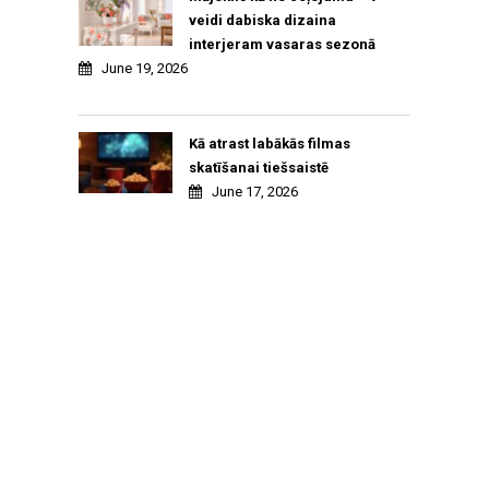
veidi dabiska dizaina
interjeram vasaras sezonā
June 19, 2026
Kā atrast labākās filmas
skatīšanai tiešsaistē
June 17, 2026