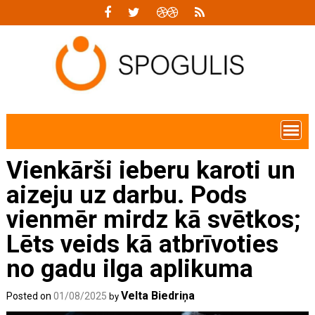
Skip
to
content
Vienkārši ieberu karoti un
aizeju uz darbu. Pods
vienmēr mirdz kā svētkos;
Lēts veids kā atbrīvoties
no gadu ilga aplikuma
Velta Biedriņa
Posted on
01/08/2025
by