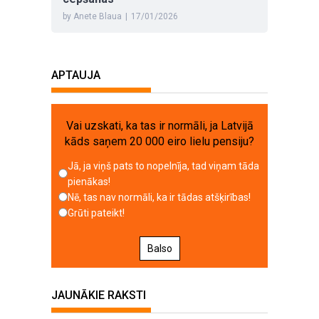
by Anete Blaua
|
17/01/2026
APTAUJA
Vai uzskati, ka tas ir normāli, ja Latvijā
kāds saņem 20 000 eiro lielu pensiju?
Jā, ja viņš pats to nopelnīja, tad viņam tāda
pienākas!
Nē, tas nav normāli, ka ir tādas atšķirības!
Grūti pateikt!
Balso
JAUNĀKIE RAKSTI