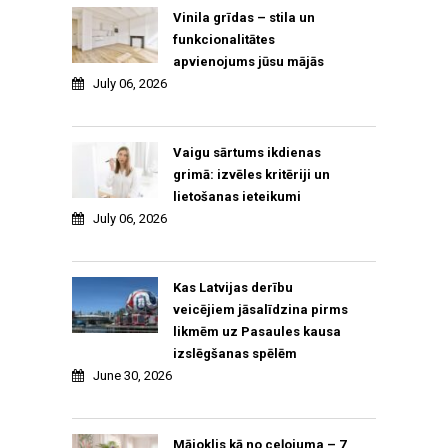
Vinila grīdas – stila un
funkcionalitātes
apvienojums jūsu mājās
July 06, 2026
Vaigu sārtums ikdienas
grimā: izvēles kritēriji un
lietošanas ieteikumi
July 06, 2026
Kas Latvijas derību
veicējiem jāsalīdzina pirms
likmēm uz Pasaules kausa
izslēgšanas spēlēm
June 30, 2026
Mājoklis kā no ceļojuma – 7