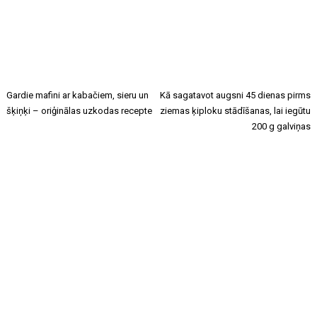
Gardie mafini ar kabačiem, sieru un
Kā sagatavot augsni 45 dienas pirms
šķiņķi – oriģinālas uzkodas recepte
ziemas ķiploku stādīšanas, lai iegūtu
200 g galviņas