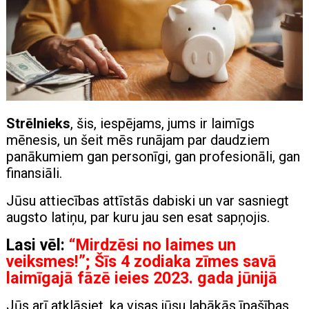
Strēlnieks
, šis, iespējams, jums ir laimīgs
mēnesis, un šeit mēs runājam par daudziem
panākumiem gan personīgi, gan profesionāli, gan
finansiāli.
Jūsu attiecības attīstās dabiski un var sasniegt
augsto latiņu, par kuru jau sen esat sapņojis.
Lasi vēl:
“Mirdzēsi no laimes un
veiksmes!”; Šīs 4 zodiaka zīmes savā
laimīgajā fāzē ieies 2023. gada jūnijā
Jūs arī atklāsiet, ka visas jūsu labākās īpašības