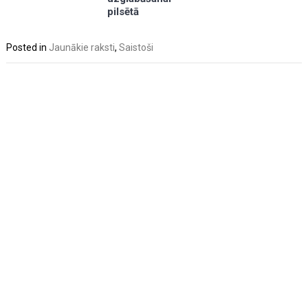
pilsētā
Posted in
Jaunākie raksti
,
Saistoši
Post
navigation