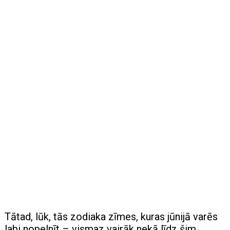
Tātad, lūk, tās zodiaka zīmes, kuras jūnijā varēs
labi nopelnīt – vismaz vairāk nekā līdz šim.