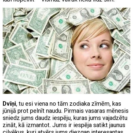
Dvīņi
, tu esi viena no tām zodiaka zīmēm, kas
jūnijā prot pelnīt naudu. Pirmais vasaras mēnesis
sniedz jums daudz iespēju, kuras jums vajadzētu
zināt, kā izmantot. Jums ir iespēja satikt jaunus
cilvēkus, kuri atvērs jums diezgan interesantas