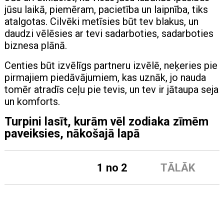
jūsu laikā, piemēram, pacietība un laipnība, tiks
atalgotas. Cilvēki metīsies būt tev blakus, un
daudzi vēlēsies ar tevi sadarboties, sadarboties
biznesa plānā.
Centies būt izvēlīgs partneru izvēlē, neķeries pie
pirmajiem piedāvājumiem, kas uznāk, jo nauda
tomēr atradīs ceļu pie tevis, un tev ir jātaupa seja
un komforts.
Turpini lasīt, kurām vēl zodiaka zīmēm
paveiksies, nākošajā lapā
1 no 2
TĀLĀK