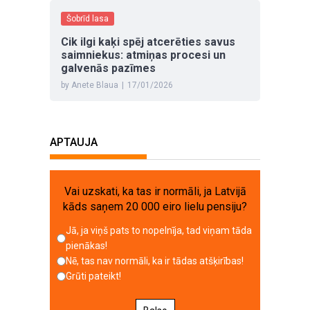
Šobrīd lasa
Cik ilgi kaķi spēj atcerēties savus
saimniekus: atmiņas procesi un
galvenās pazīmes
by Anete Blaua
|
17/01/2026
APTAUJA
Vai uzskati, ka tas ir normāli, ja Latvijā
kāds saņem 20 000 eiro lielu pensiju?
Jā, ja viņš pats to nopelnīja, tad viņam tāda
pienākas!
Nē, tas nav normāli, ka ir tādas atšķirības!
Grūti pateikt!