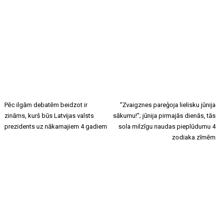
Pēc ilgām debatēm beidzot ir
“Zvaigznes pareģoja lielisku jūnija
zināms, kurš būs Latvijas valsts
sākumu!”; jūnija pirmajās dienās, tās
prezidents uz nākamajiem 4 gadiem
sola milzīgu naudas pieplūdumu 4
zodiaka zīmēm