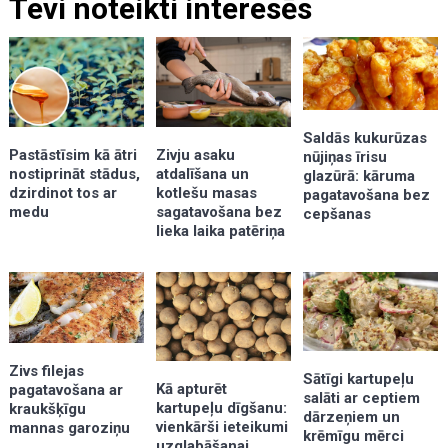
Tevi noteikti interesēs
Saldās kukurūzas
Zivju asaku
Pastāstīsim kā ātri
nūjiņas īrisu
atdalīšana un
nostiprināt stādus,
glazūrā: kāruma
kotlešu masas
dzirdinot tos ar
pagatavošana bez
sagatavošana bez
medu
cepšanas
lieka laika patēriņa
Zivs filejas
Sātīgi kartupeļu
Kā apturēt
pagatavošana ar
salāti ar ceptiem
kartupeļu dīgšanu:
kraukšķīgu
dārzeņiem un
vienkārši ieteikumi
mannas garoziņu
krēmīgu mērci
uzglabāšanai