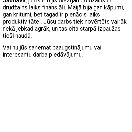
Jaunava
, jums ir bijis diezgan drudžains un
drudžains laiks finansiāli. Maijā bija gan kāpumi,
gan kritumi, bet tagad ir pienācis laiks
produktivitātei. Jūsu darbs tiek novērtēts vairāk
nekā jebkad agrāk, un tas cita starpā izpaužas
tieši naudā.
Vai nu jūs saņemat paaugstinājumu vai
interesantu darba piedāvājumu.