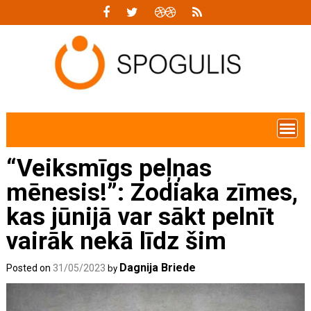
Skip
to
content
“Veiksmīgs peļņas
mēnesis!”: Zodiaka zīmes,
kas jūnijā var sākt pelnīt
vairāk nekā līdz šim
Dagnija Briede
Posted on
31/05/2023
by