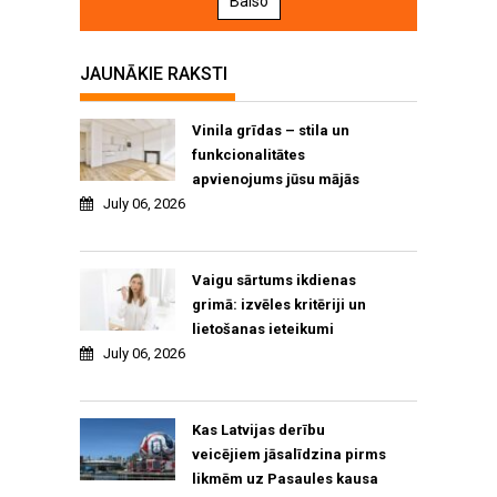
Balso
JAUNĀKIE RAKSTI
Vinila grīdas – stila un
funkcionalitātes
apvienojums jūsu mājās
July 06, 2026
Vaigu sārtums ikdienas
grimā: izvēles kritēriji un
lietošanas ieteikumi
July 06, 2026
Kas Latvijas derību
veicējiem jāsalīdzina pirms
likmēm uz Pasaules kausa