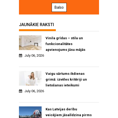
Balso
JAUNĀKIE RAKSTI
Vinila grīdas – stila un
funkcionalitātes
apvienojums jūsu mājās
July 06, 2026
Vaigu sārtums ikdienas
grimā: izvēles kritēriji un
lietošanas ieteikumi
July 06, 2026
Kas Latvijas derību
veicējiem jāsalīdzina pirms