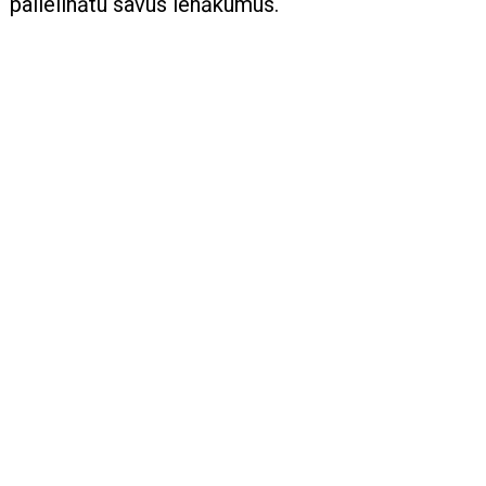
palielinātu savus ienākumus.