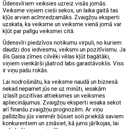
Ūdensvīriem veiksies uzreiz visās jomās.
Veiksme viņiem cieši sekos, un laika gaitā tas
kļūs arvien acīmredzamāks. Zvaigžņu eksperti
uzskata, ka veiksme un veiksme vienā jomā var
kļūt par palīgu veiksmei citā.
Ūdensvīri piedzīvos notikumu virpuli, no kuriem
daudzi dos iedvesmu, veiksmi un pozitīvismu. Ja
šīs Gaisa zīmes cilvēki vēlas kļūt bagātāki,
viņiem vienkārši jāatrod labs garastāvoklis. Viss
ir viņu pašu rokās.
Lai nodrošinātu, ka veiksme naudā un biznesā
nekad nepamet jūs ne uz minūti, iesakām
izlasīt pozitīvas attieksmes un veiksmes
apliecinājumus. Zvaigžņu eksperti iesaka sekot
arī finanšu zvaigžņu prognozēm. Ar viņu
palīdzību jūs vienmēr būsiet soli priekšā saviem
konkurentiem un zināsiet, kā jums jārīkojas, lai