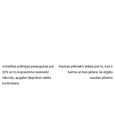
Volstrītas prēmijas pieaugušas par
Karmas pētnieks stāsta par to, kas ir
32% un to kopsumma sasniedz
karma un kas jādara, lai atgūtu
rekordu, apgalvo Ņujorkas valsts
naudas plūsmu
kontrolieris