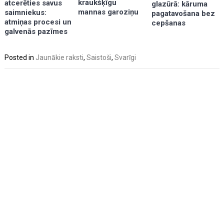
kraukšķīgu
atcerēties savus
glazūrā: kāruma
mannas garoziņu
saimniekus:
pagatavošana bez
atmiņas procesi un
cepšanas
galvenās pazīmes
Posted in
Jaunākie raksti
,
Saistoši
,
Svarīgi
Post
navigation