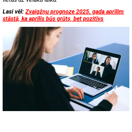
Lasi vēl:
Zvaigžņu prognoze 2025. gada aprīlim
stāstā, ka aprīlis būs grūts, bet pozitīvs