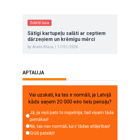
Šobrīd lasa
Sātīgi kartupeļu salāti ar ceptiem
dārzeņiem un krēmīgu mērci
by Anete Blaua
|
17/01/2026
APTAUJA
Vai uzskati, ka tas ir normāli, ja Latvijā
kāds saņem 20 000 eiro lielu pensiju?
Jā, ja viņš pats to nopelnīja, tad viņam tāda
pienākas!
Nē, tas nav normāli, ka ir tādas atšķirības!
Grūti pateikt!