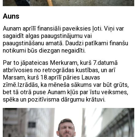
Auns
Aunam aprīlī finansiāli paveiksies ļoti. Viņi var
sagaidīt algas paaugstinājumu vai
paaugstināšanu amatā. Daudzi patīkami finanšu
notikumi būs diezgan negaidīti.
Par to jāpateicas Merkuram, kurš 7.datumā
atbrīvosies no retrogrādas kustības, un arī
Marsam, kurš 18.aprīlī pāries Lauvas
zīmē.Izrādās, ka mēneša sākums var būt grūts,
bet tā otrā puse Aunam kļūs par īstu veiksmes,
spēka un pozitīvisma dārgumu krātuvi.