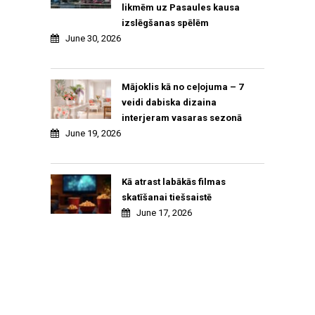
likmēm uz Pasaules kausa
izslēgšanas spēlēm
June 30, 2026
Mājoklis kā no ceļojuma – 7
veidi dabiska dizaina
interjeram vasaras sezonā
June 19, 2026
Kā atrast labākās filmas
skatīšanai tiešsaistē
June 17, 2026