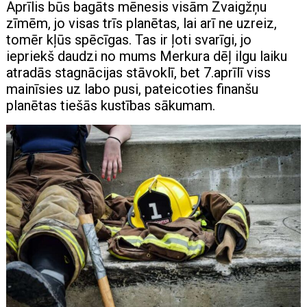
Aprīlis būs bagāts mēnesis visām Zvaigžņu
zīmēm, jo ​​visas trīs planētas, lai arī ne uzreiz,
tomēr kļūs spēcīgas. Tas ir ļoti svarīgi, jo
iepriekš daudzi no mums Merkura dēļ ilgu laiku
atradās stagnācijas stāvoklī, bet 7.aprīlī viss
mainīsies uz labo pusi, pateicoties finanšu
planētas tiešās kustības sākumam.