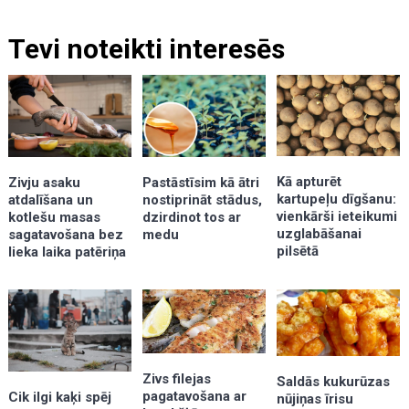
Tevi noteikti interesēs
Kā apturēt
Zivju asaku
Pastāstīsim kā ātri
kartupeļu dīgšanu:
atdalīšana un
nostiprināt stādus,
vienkārši ieteikumi
kotlešu masas
dzirdinot tos ar
uzglabāšanai
sagatavošana bez
medu
pilsētā
lieka laika patēriņa
Zivs filejas
Saldās kukurūzas
pagatavošana ar
Cik ilgi kaķi spēj
nūjiņas īrisu