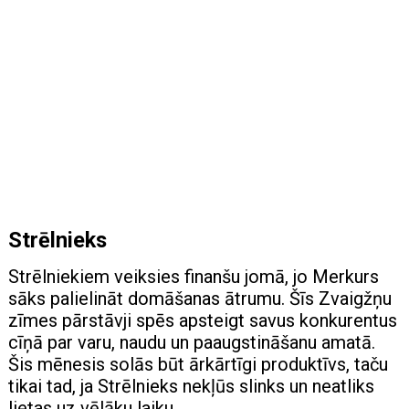
Strēlnieks
Strēlniekiem veiksies finanšu jomā, jo Merkurs
sāks palielināt domāšanas ātrumu. Šīs Zvaigžņu
zīmes pārstāvji spēs apsteigt savus konkurentus
cīņā par varu, naudu un paaugstināšanu amatā.
Šis mēnesis solās būt ārkārtīgi produktīvs, taču
tikai tad, ja Strēlnieks nekļūs slinks un neatliks
lietas uz vēlāku laiku.