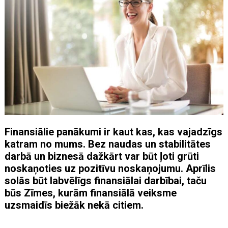
Finansiālie panākumi ir kaut kas, kas vajadzīgs
katram no mums. Bez naudas un stabilitātes
darbā un biznesā dažkārt var būt ļoti grūti
noskaņoties uz pozitīvu noskaņojumu. Aprīlis
solās būt labvēlīgs finansiālai darbībai, taču
būs Zīmes, kurām finansiālā veiksme
uzsmaidīs biežāk nekā citiem.