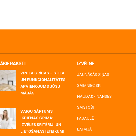
ĀKIE RAKSTI
IZVĒLNE
VINILA GRĪDAS – STILA
JAUNĀKĀS ZIŅAS
UN FUNKCIONALITĀTES
SAIMNIECISKI
APVIENOJUMS JŪSU
MĀJĀS
NAUDA&FINANSES
y 06, 2026
SAISTOŠI
VAIGU SĀRTUMS
IKDIENAS GRIMĀ:
PASAULĒ
IZVĒLES KRITĒRIJI UN
LATVIJĀ
LIETOŠANAS IETEIKUMI