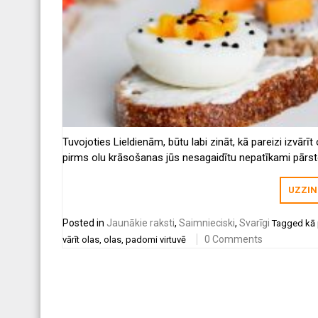
Tuvojoties Lieldienām, būtu labi zināt, kā pareizi izvārīt o
pirms olu krāsošanas jūs nesagaidītu nepatīkami pārst
Daudzi cilvēki olas vāra, ieliekot tās aukstā ūdenī. Bet, v
ir pareizi?
UZZIN
Posted in
Jaunākie raksti
,
Saimnieciski
,
Svarīgi
Tagged
kā 
0 Comments
vārīt olas
,
olas
,
padomi virtuvē