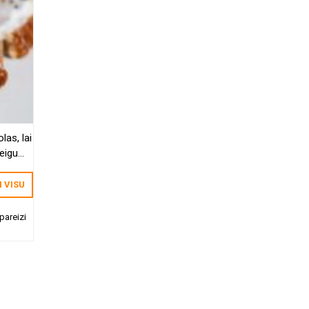
las, lai
eigumi.
ai tas
I VISU
pareizi