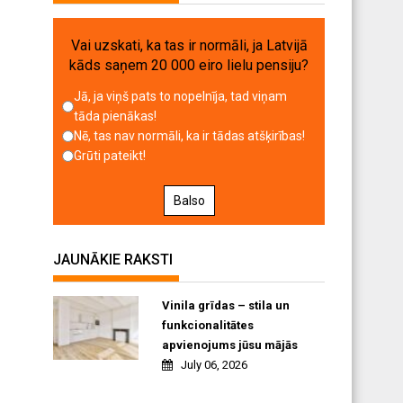
Vai uzskati, ka tas ir normāli, ja Latvijā
kāds saņem 20 000 eiro lielu pensiju?
Jā, ja viņš pats to nopelnīja, tad viņam
tāda pienākas!
Nē, tas nav normāli, ka ir tādas atšķirības!
Grūti pateikt!
Balso
JAUNĀKIE RAKSTI
Vinila grīdas – stila un
funkcionalitātes
apvienojums jūsu mājās
July 06, 2026