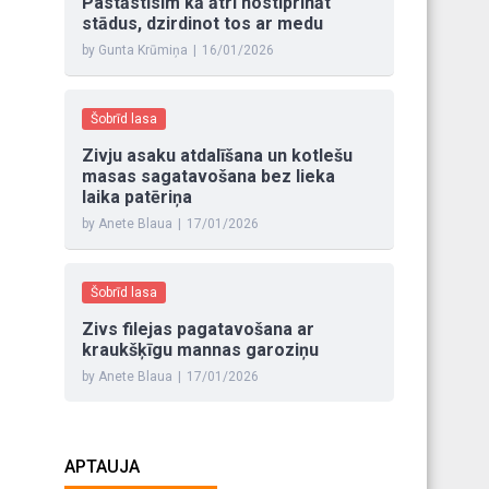
Pastāstīsim kā ātri nostiprināt
stādus, dzirdinot tos ar medu
by Gunta Krūmiņa
|
16/01/2026
Šobrīd lasa
Zivju asaku atdalīšana un kotlešu
masas sagatavošana bez lieka
laika patēriņa
by Anete Blaua
|
17/01/2026
Šobrīd lasa
Zivs filejas pagatavošana ar
kraukšķīgu mannas garoziņu
by Anete Blaua
|
17/01/2026
APTAUJA