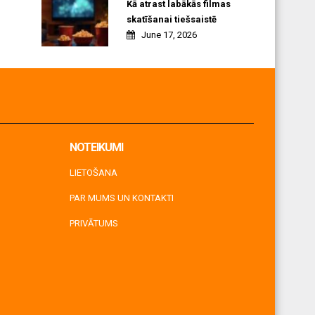
Kā atrast labākās filmas
skatīšanai tiešsaistē
June 17, 2026
NOTEIKUMI
LIETOŠANA
PAR MUMS UN KONTAKTI
PRIVĀTUMS