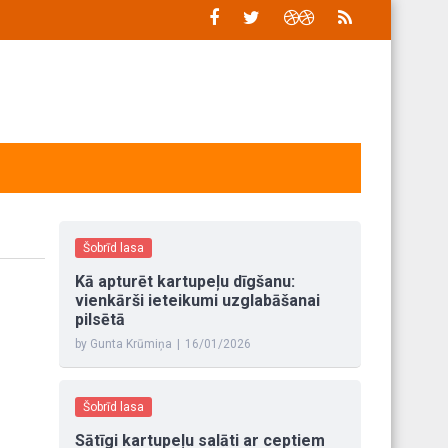
Šobrīd lasa
Kā apturēt kartupeļu dīgšanu:
vienkārši ieteikumi uzglabāšanai
pilsētā
by Gunta Krūmiņa
|
16/01/2026
Šobrīd lasa
Sātīgi kartupeļu salāti ar ceptiem