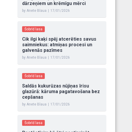
dārzeņiem un krēmīgu mērci
by Anete Blaua
|
17/01/2026
Šobrīd lasa
Cik ilgi kaķi spēj atcerēties savus
saimniekus: atmiņas procesi un
galvenās pazīmes
by Anete Blaua
|
17/01/2026
Šobrīd lasa
Saldās kukurūzas nūjiņas īrisu
glazūrā: kāruma pagatavošana bez
cepšanas
by Anete Blaua
|
17/01/2026
Šobrīd lasa