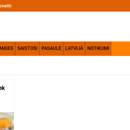
cionalitātes apvienojums jūsu mājās
ANSES
SAISTOŠI
PASAULĒ
LATVIJĀ
NOTIKUMI
iek