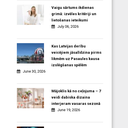
Vaigu sārtums ikdienas
grimā: izvēles kritēriji un
lietošanas ieteikumi
July 06, 2026
Kas Latvijas derību
veicējiem jāsalīdzina pirms
likmēm uz Pasaules kausa
izslēgšanas spēlēm
June 30, 2026
Mājoklis kā no ceļojuma – 7
veidi dabiska dizaina
interjeram vasaras sezonā
June 19, 2026