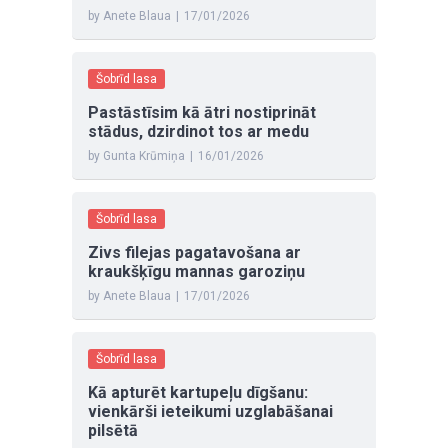
by Anete Blaua
|
17/01/2026
Šobrīd lasa
Pastāstīsim kā ātri nostiprināt
stādus, dzirdinot tos ar medu
by Gunta Krūmiņa
|
16/01/2026
Šobrīd lasa
Zivs filejas pagatavošana ar
kraukšķīgu mannas garoziņu
by Anete Blaua
|
17/01/2026
Šobrīd lasa
Kā apturēt kartupeļu dīgšanu:
vienkārši ieteikumi uzglabāšanai
pilsētā