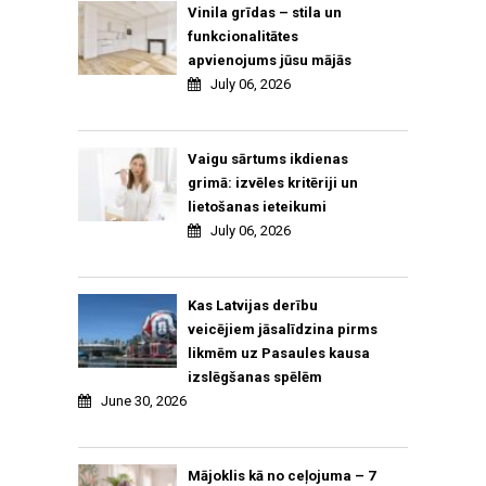
Vinila grīdas – stila un
funkcionalitātes
apvienojums jūsu mājās
July 06, 2026
Vaigu sārtums ikdienas
grimā: izvēles kritēriji un
lietošanas ieteikumi
July 06, 2026
Kas Latvijas derību
veicējiem jāsalīdzina pirms
likmēm uz Pasaules kausa
izslēgšanas spēlēm
June 30, 2026
Mājoklis kā no ceļojuma – 7