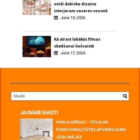
veidi dabiska dizaina
interjeram vasaras sezonā
June 19, 2026
Kā atrast labākās filmas
skatīšanai tiešsaistē
June 17, 2026
JAUNĀKIE RAKSTI
VINILA GRĪDAS – STILA UN
FUNKCIONALITĀTES APVIENOJUMS
JŪSU MĀJĀS