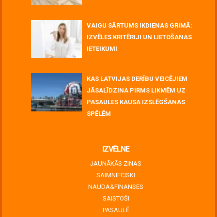
July 06, 2026
VAIGU SĀRTUMS IKDIENAS GRIMĀ:
IZVĒLES KRITĒRIJI UN LIETOŠANAS
IETEIKUMI
July 06, 2026
KAS LATVIJAS DERĪBU VEICĒJIEM
JĀSALĪDZINA PIRMS LIKMĒM UZ
PASAULES KAUSA IZSLĒGŠANAS
SPĒLĒM
June 30, 2026
IZVĒLNE
JAUNĀKĀS ZIŅAS
SAIMNIECISKI
NAUDA&FINANSES
SAISTOŠI
PASAULĒ