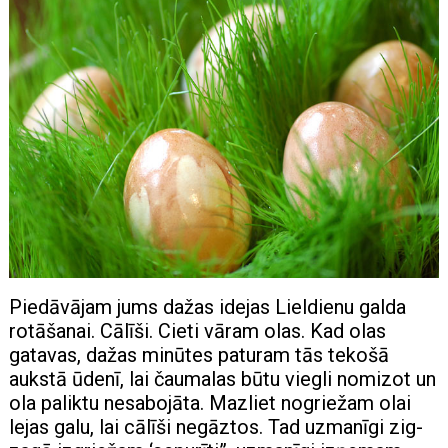
Piedāvājam jums dažas idejas Lieldienu galda
rotāšanai. Cālīši. Cieti vāram olas. Kad olas
gatavas, dažas minūtes paturam tās tekošā
aukstā ūdenī, lai čaumalas būtu viegli nomizot un
ola paliktu nesabojāta. Mazliet nogriežam olai
lejas galu, lai cālīši negāztos. Tad uzmanīgi zig-