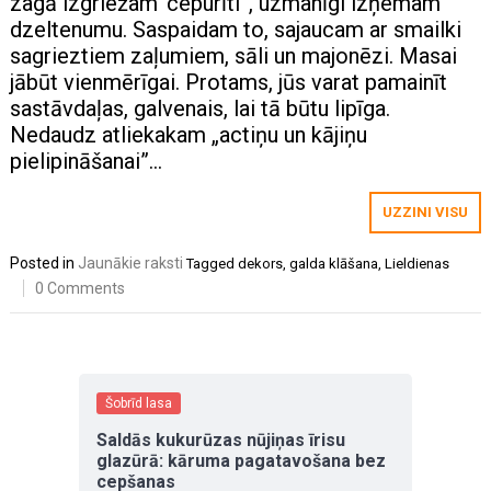
zagā izgriežam ‘cepurīti”, uzmanīgi izņemam
dzeltenumu. Saspaidam to, sajaucam ar smailki
sagrieztiem zaļumiem, sāli un majonēzi. Masai
jābūt vienmērīgai. Protams, jūs varat pamainīt
sastāvdaļas, galvenais, lai tā būtu lipīga.
Nedaudz atliekakam „actiņu un kājiņu
pielipināšanai”…
UZZINI VISU
Posted in
Jaunākie raksti
Tagged
dekors
,
galda klāšana
,
Lieldienas
0 Comments
Šobrīd lasa
Saldās kukurūzas nūjiņas īrisu
glazūrā: kāruma pagatavošana bez
cepšanas