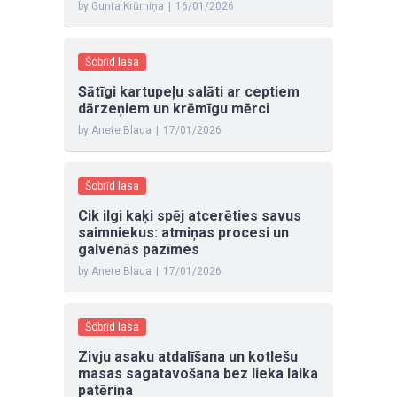
by Gunta Krūmiņa
|
16/01/2026
Šobrīd lasa
Sātīgi kartupeļu salāti ar ceptiem
dārzeņiem un krēmīgu mērci
by Anete Blaua
|
17/01/2026
Šobrīd lasa
Cik ilgi kaķi spēj atcerēties savus
saimniekus: atmiņas procesi un
galvenās pazīmes
by Anete Blaua
|
17/01/2026
Šobrīd lasa
Zivju asaku atdalīšana un kotlešu
masas sagatavošana bez lieka laika
patēriņa