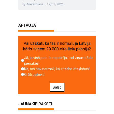
by Anete Blaua
|
17/01/2026
APTAUJA
Vai uzskati, ka tas ir normāli, ja Latvijā
kāds saņem 20 000 eiro lielu pensiju?
Jā, ja viņš pats to nopelnīja, tad viņam tāda
pienākas!
Nē, tas nav normāli, ka ir tādas atšķirības!
Grūti pateikt!
Balso
JAUNĀKIE RAKSTI