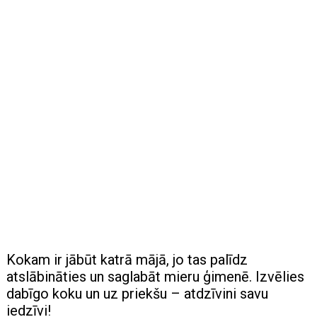
Kokam ir jābūt katrā mājā, jo tas palīdz
atslābināties un saglabāt mieru ģimenē. Izvēlies
dabīgo koku un uz priekšu – atdzīvini savu
iedzīvi!