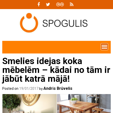
Skip
to
content
Smelies idejas koka
mēbelēm – kādai no tām ir
jābūt katrā mājā!
Andris Brūvelis
Posted on
19/01/2017
by