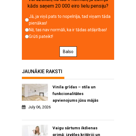
kāds saņem 20 000 eiro lielu pensiju?
Jā, ja viņš pats to nopelnīja, tad viņam tāda
pienākas!
Nē, tas nav normāli, ka ir tādas atšķirības!
Grūti pateikt!
Balso
JAUNĀKIE RAKSTI
Vinila grīdas – stila un
funkcionalitātes
apvienojums jūsu mājās
July 06, 2026
Vaigu sārtums ikdienas
grimā: izvēles kritēriji un