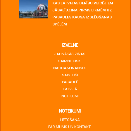
KAS LATVIJAS DERĪBU VEICĒJIEM
JĀSALĪDZINA PIRMS LIKMĒM UZ
PASAULES KAUSA IZSLĒGŠANAS
SPĒLĒM
June 30, 2026
IZVĒLNE
JAUNĀKĀS ZIŅAS
SAIMNIECISKI
NAUDA&FINANSES
SAISTOŠI
PASAULĒ
LATVIJĀ
NOTIKUMI
NOTEIKUMI
LIETOŠANA
PAR MUMS UN KONTAKTI