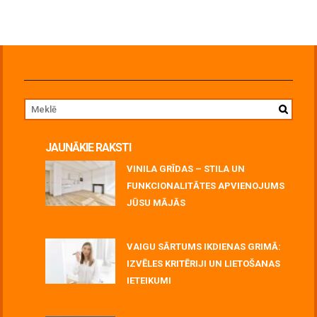
JAUNĀKIE RAKSTI
VINILA GRĪDAS – STILA UN
FUNKCIONALITĀTES APVIENOJUMS
JŪSU MĀJĀS
July 06, 2026
VAIGU SĀRTUMS IKDIENAS GRIMĀ:
IZVĒLES KRITĒRIJI UN LIETOŠANAS
IETEIKUMI
July 06, 2026