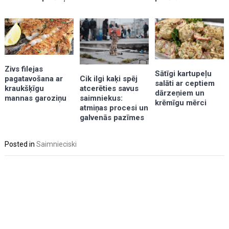
Zivs filejas
Sātīgi kartupeļu
pagatavošana ar
Cik ilgi kaķi spēj
salāti ar ceptiem
kraukšķīgu
atcerēties savus
dārzeņiem un
mannas garoziņu
saimniekus:
krēmīgu mērci
atmiņas procesi un
galvenās pazīmes
Posted in
Saimnieciski
Post
navigation