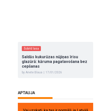
Šobrīd lasa
Saldās kukurūzas nūjiņas īrisu
glazūrā: kāruma pagatavošana bez
cepšanas
by Anete Blaua
|
17/01/2026
APTAUJA
Vai uzskati, ka tas ir normāli, ja Latvijā