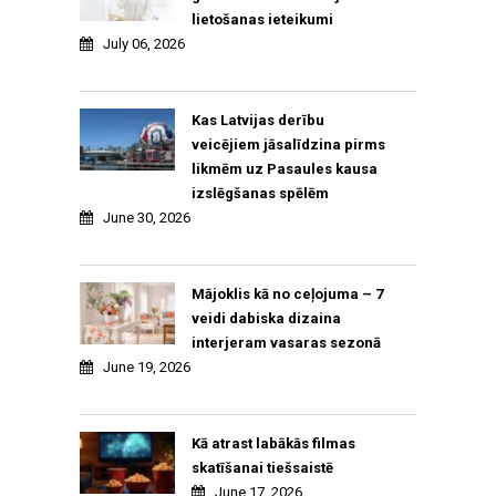
lietošanas ieteikumi
July 06, 2026
Kas Latvijas derību
veicējiem jāsalīdzina pirms
likmēm uz Pasaules kausa
izslēgšanas spēlēm
June 30, 2026
Mājoklis kā no ceļojuma – 7
veidi dabiska dizaina
interjeram vasaras sezonā
June 19, 2026
Kā atrast labākās filmas
skatīšanai tiešsaistē
June 17, 2026