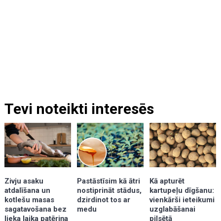
Tevi noteikti interesēs
Kā apturēt
Zivju asaku
Pastāstīsim kā ātri
kartupeļu dīgšanu:
atdalīšana un
nostiprināt stādus,
vienkārši ieteikumi
kotlešu masas
dzirdinot tos ar
uzglabāšanai
sagatavošana bez
medu
pilsētā
lieka laika patēriņa