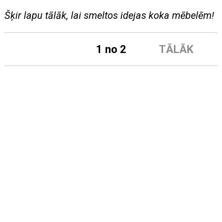
Šķir lapu tālāk, lai smeltos idejas koka mēbelēm!
1 no 2
TĀLĀK