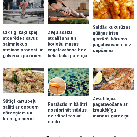
Saldās kukurūzas
Zivju asaku
Cik ilgi kaķi spēj
nūjiņas īrisu
atdalīšana un
atcerēties savus
glazūrā: kāruma
kotlešu masas
saimniekus:
pagatavošana bez
sagatavošana bez
atmiņas procesi un
cepšanas
lieka laika patēriņa
galvenās pazīmes
Zivs filejas
Sātīgi kartupeļu
pagatavošana ar
Pastāstīsim kā ātri
salāti ar ceptiem
kraukšķīgu
nostiprināt stādus,
dārzeņiem un
mannas garoziņu
dzirdinot tos ar
krēmīgu mērci
medu