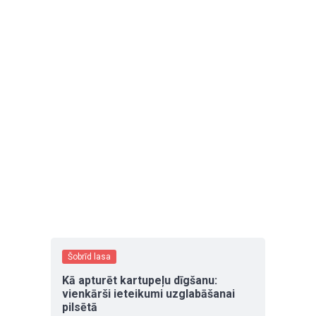
Šobrīd lasa
Kā apturēt kartupeļu dīgšanu:
vienkārši ieteikumi uzglabāšanai
pilsētā