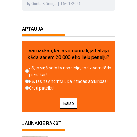
by Gunta Krūmiņa
|
16/01/2026
APTAUJA
Vai uzskati, ka tas ir normāli, ja Latvijā
kāds saņem 20 000 eiro lielu pensiju?
Jā, ja viņš pats to nopelnīja, tad viņam tāda
pienākas!
Nē, tas nav normāli, ka ir tādas atšķirības!
Grūti pateikt!
Balso
JAUNĀKIE RAKSTI