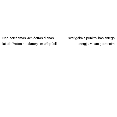
Nepieciešamas vien četras dienas,
Svarīgākais punkts, kas sniegs
lai atbrīvotos no akmeņiem urīnpūslī!
enerģiju visam ķermenim