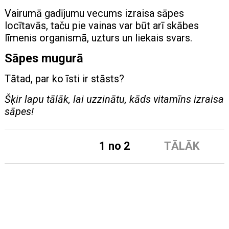
Vairumā gadījumu vecums izraisa sāpes
locītavās, taču pie vainas var būt arī skābes
līmenis organismā, uzturs un liekais svars.
Sāpes mugurā
Tātad, par ko īsti ir stāsts?
Šķir lapu tālāk, lai uzzinātu, kāds vitamīns izraisa
sāpes!
1 no 2
TĀLĀK