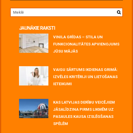
JAUNĀKIE RAKSTI
VINILA GRĪDAS – STILA UN
FUNKCIONALITĀTES APVIENOJUMS
JŪSU MĀJĀS
July 06, 2026
VAIGU SĀRTUMS IKDIENAS GRIMĀ:
IZVĒLES KRITĒRIJI UN LIETOŠANAS
IETEIKUMI
July 06, 2026
KAS LATVIJAS DERĪBU VEICĒJIEM
JĀSALĪDZINA PIRMS LIKMĒM UZ
PASAULES KAUSA IZSLĒGŠANAS
SPĒLĒM
June 30, 2026