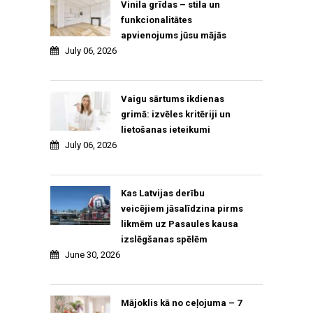
Vinila grīdas – stila un
funkcionalitātes
apvienojums jūsu mājās
July 06, 2026
Vaigu sārtums ikdienas
grimā: izvēles kritēriji un
lietošanas ieteikumi
July 06, 2026
Kas Latvijas derību
veicējiem jāsalīdzina pirms
likmēm uz Pasaules kausa
izslēgšanas spēlēm
June 30, 2026
Mājoklis kā no ceļojuma – 7