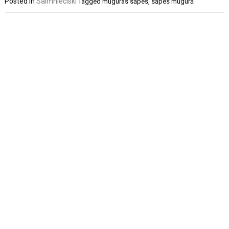
Posted in
Saimnieciski
Tagged
muguras sāpes
,
sāpes mugurā
Post
navigation