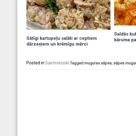
Saldās kuk
Sātīgi kartupeļu salāti ar ceptiem
kāruma pa
dārzeņiem un krēmīgu mērci
Posted in
Saimnieciski
Tagged
muguras sāpes
,
sāpes mugu
Post
navigation