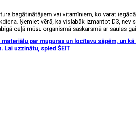
tura bagātinātājiem vai vitamīniem, ko varat iegādā
ikdiena. Ņemiet vērā, ka vislabāk izmantot D3, nevi
 dabīgā ceļā mūsu organismā saskarsmē ar saules ga
u materiālu par muguras un locītavu sāpēm, un kā
. Lai uzzinātu, spied ŠEIT