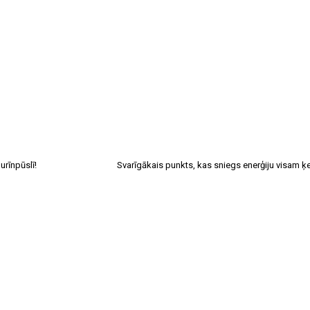
urīnpūslī!
Svarīgākais punkts, kas sniegs enerģiju visam 