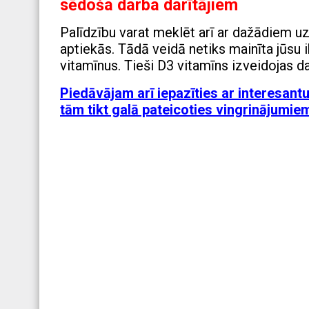
sēdoša darba darītājiem
Palīdzību varat meklēt arī ar dažādiem uz
aptiekās. Tādā veidā netiks mainīta jūsu 
vitamīnus. Tieši D3 vitamīns izveidojas
Piedāvājam arī iepazīties ar interesant
tām tikt galā pateicoties vingrinājumiem