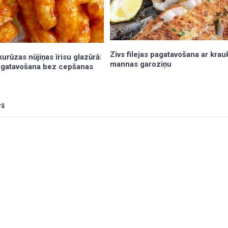
Zivs filejas pagatavošana ar kra
urūzas nūjiņas īrisu glazūrā:
mannas garoziņu
gatavošana bez cepšanas
rā