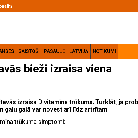
cionalitātes apvienojums jūsu mājās
ANSES
SAISTOŠI
PASAULĒ
LATVIJĀ
NOTIKUMI
vās bieži izraisa viena
tavās izraisa D vitamīna trūkums. Turklāt, ja pro
un galu galā var novest arī līdz artrītam.
itamīna trūkuma simptomi: