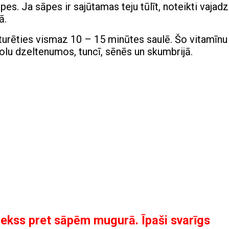
pes. Ja sāpes ir sajūtamas teju tūlīt, noteikti vajad
ā.
zturēties vismaz 10 – 15 minūtes saulē. Šo vitamīnu
olu dzeltenumos, tuncī, sēnēs un skumbrijā.
ekss pret sāpēm mugurā. Īpaši svarīgs