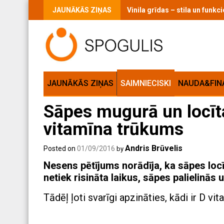
Skip
JAUNĀKĀS ZIŅAS
Vinila grīdas – stila un funk
to
content
JAUNĀKĀS ZIŅAS
SAIMNIECISKI
NAUDA&FIN
Sāpes mugurā un locīta
vitamīna trūkums
Andris Brūvelis
Posted on
01/09/2016
by
Nesens pētījums norādīja, ka sāpes locī
netiek risināta laikus, sāpes palielinās 
Tādēļ ļoti svarīgi apzināties, kādi ir D v