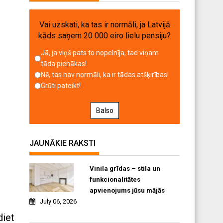
Vai uzskati, ka tas ir normāli, ja Latvijā
kāds saņem 20 000 eiro lielu pensiju?
Jā, ja viņš pats to nopelnīja, tad viņam
tāda pienākas!
Nē, tas nav normāli, ka ir tādas atšķirības!
Grūti pateikt!
Balso
JAUNĀKIE RAKSTI
Vinila grīdas – stila un
funkcionalitātes
apvienojums jūsu mājās
July 06, 2026
diet