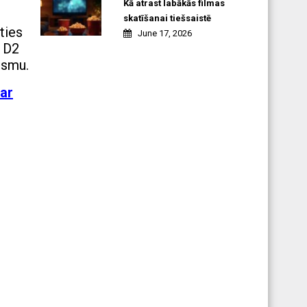
Kā atrast labākās filmas
skatīšanai tiešsaistē
ties
June 17, 2026
s D2
ismu.
 ar