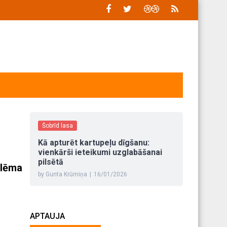
Šobrīd lasa
Kā apturēt kartupeļu dīgšanu:
vienkārši ieteikumi uzglabāšanai
pilsētā
blēma
by Gunta Krūmiņa
|
16/01/2026
APTAUJA