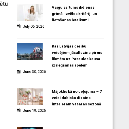
zētu
Vaigu sārtums ikdienas
grimā: izvēles kritēriji un
lietošanas ieteikumi
July 06, 2026
Kas Latvijas derību
veicējiem jāsalīdzina pirms
likmēm uz Pasaules kausa
izslēgšanas spēlēm
June 30, 2026
Mājoklis kā no ceļojuma – 7
veidi dabiska dizaina
interjeram vasaras sezonā
June 19, 2026