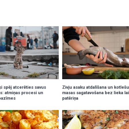
Zivju asaku atdalīšana un kotleš
aķi spēj atcerēties savus
masas sagatavošana bez lieka la
s: atmiņas procesi un
patēriņa
pazīmes