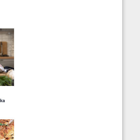
u
ika