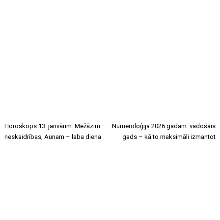
Horoskops 13. janvārim: Mežāzim –
Numeroloģija 2026.gadam: vadošais
neskaidrības, Aunam – laba diena
gads – kā to maksimāli izmantot