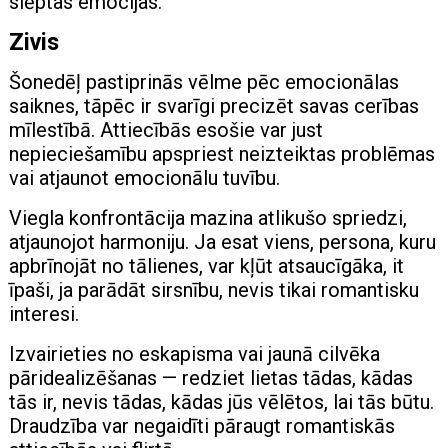
slēptas emocijas.
Zivis
Šonedēļ pastiprinās vēlme pēc emocionālas
saiknes, tāpēc ir svarīgi precizēt savas cerības
mīlestībā. Attiecībās esošie var just
nepieciešamību apspriest neizteiktas problēmas
vai atjaunot emocionālu tuvību.
Viegla konfrontācija mazina atlikušo spriedzi,
atjaunojot harmoniju. Ja esat viens, persona, kuru
apbrīnojāt no tālienes, var kļūt atsaucīgāka, it
īpaši, ja parādāt sirsnību, nevis tikai romantisku
interesi.
Izvairieties no eskapisma vai jaunā cilvēka
pāridealizēšanas — redziet lietas tādas, kādas
tās ir, nevis tādas, kādas jūs vēlētos, lai tās būtu.
Draudzība var negaidīti pāraugt romantiskās