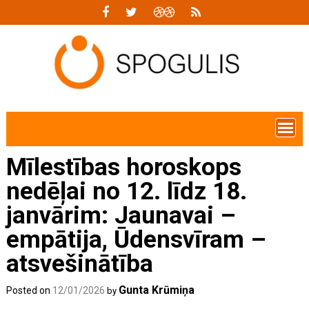
Skip
to
content
Mīlestības horoskops
nedēļai no 12. līdz 18.
janvārim: Jaunavai –
empātija, Ūdensvīram –
atsvešinātība
Gunta Krūmiņa
Posted on
12/01/2026
by