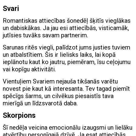
Svari
Romantiskas attiecības šonedēļ šķitīs vieglākas
un dabiskākas. Ja jau esi attiecībās, visticamāk,
jutīsies tuvāks savam partnerim.
Sarunas ritēs viegli, palīdzot jums justies tuviem
un atbalstītiem. Šis ir lielisks laiks, lai kopā
ieplānotu kaut ko jautru, piemēram, īsu ceļojumu
vai kopīgu aktivitāti.
Vientuļiem Svariem nejauša tikšanās varētu
novest pie kaut kā interesanta. Tev tagad piemīt
spēcīgs šarms, un cilvēkus piesaistīs tava
mierīgā un līdzsvarotā daba.
Skorpions
Šī nedēļa veicina emocionālu izaugsmi un lielāku
atvērtību personīgajā dzīvē. Ja esat attiecībās,