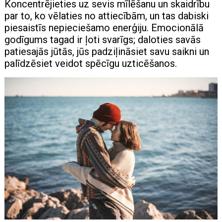
Koncentrējieties uz sevis mīlēšanu un skaidrību
par to, ko vēlaties no attiecībām, un tas dabiski
piesaistīs nepieciešamo enerģiju. Emocionālā
godīgums tagad ir ļoti svarīgs; daloties savās
patiesajās jūtās, jūs padziļināsiet savu saikni un
palīdzēsiet veidot spēcīgu uzticēšanos.