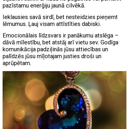
pazīstamu enerģiju jaunā cilvēkā.
Ieklausies savā sirdī, bet nesteidzies pieņemt
lēmumus. Ļauj visam attīstīties dabiski.
Emocionālais līdzsvars ir panākumu atslēga –
dāvā mīlestību, bet atstāj arī vietu sev. Godīga
komunikācija padziļinās jūsu attiecības un
palīdzēs jūsu mīļotajam justies droši un
aprūpētam.