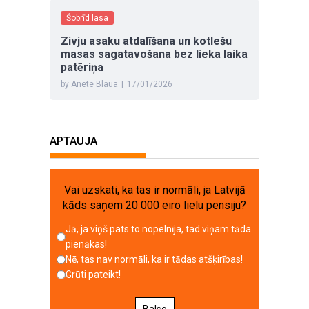
Šobrīd lasa
Zivju asaku atdalīšana un kotlešu
masas sagatavošana bez lieka laika
patēriņa
by Anete Blaua
|
17/01/2026
APTAUJA
Vai uzskati, ka tas ir normāli, ja Latvijā
kāds saņem 20 000 eiro lielu pensiju?
Jā, ja viņš pats to nopelnīja, tad viņam tāda
pienākas!
Nē, tas nav normāli, ka ir tādas atšķirības!
Grūti pateikt!