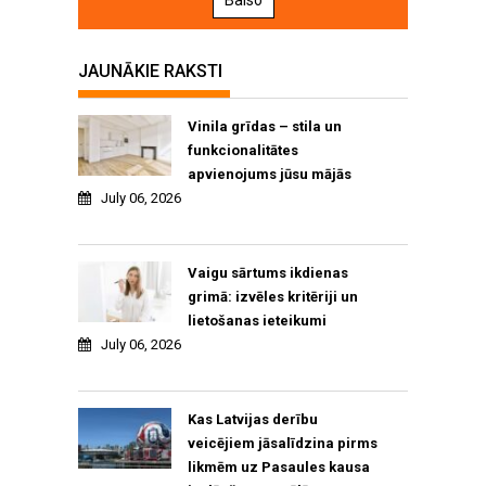
Balso
JAUNĀKIE RAKSTI
Vinila grīdas – stila un
funkcionalitātes
apvienojums jūsu mājās
July 06, 2026
Vaigu sārtums ikdienas
grimā: izvēles kritēriji un
lietošanas ieteikumi
July 06, 2026
Kas Latvijas derību
veicējiem jāsalīdzina pirms
likmēm uz Pasaules kausa