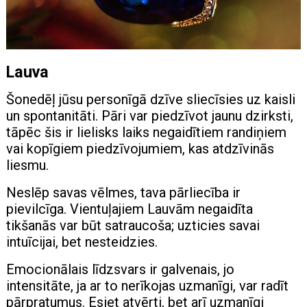
Lauva
Šonedēļ jūsu personīgā dzīve sliecīsies uz kaisli
un spontanitāti. Pāri var piedzīvot jaunu dzirksti,
tāpēc šis ir lielisks laiks negaidītiem randiņiem
vai kopīgiem piedzīvojumiem, kas atdzīvinās
liesmu.
Neslēp savas vēlmes, tava pārliecība ir
pievilcīga. Vientuļajiem Lauvām negaidīta
tikšanās var būt satraucoša; uzticies savai
intuīcijai, bet nesteidzies.
Emocionālais līdzsvars ir galvenais, jo
intensitāte, ja ar to nerīkojas uzmanīgi, var radīt
pārpratumus. Esiet atvērti, bet arī uzmanīgi