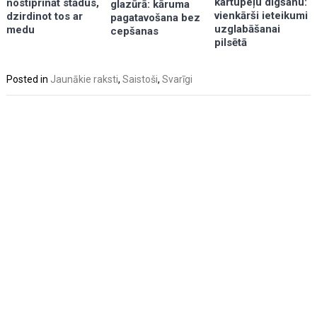
kartupeļu dīgšanu:
nostiprināt stādus,
glazūrā: kāruma
vienkārši ieteikumi
dzirdinot tos ar
pagatavošana bez
uzglabāšanai
medu
cepšanas
pilsētā
Posted in
Jaunākie raksti
,
Saistoši
,
Svarīgi
Post
navigation