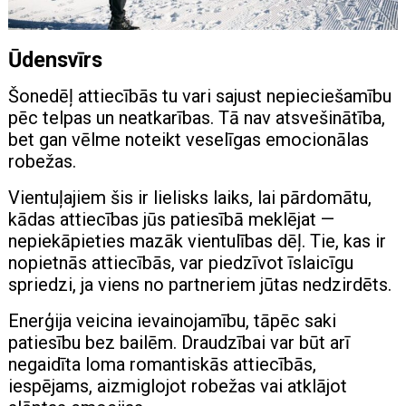
Ūdensvīrs
Šonedēļ attiecībās tu vari sajust nepieciešamību
pēc telpas un neatkarības. Tā nav atsvešinātība,
bet gan vēlme noteikt veselīgas emocionālas
robežas.
Vientuļajiem šis ir lielisks laiks, lai pārdomātu,
kādas attiecības jūs patiesībā meklējat —
nepiekāpieties mazāk vientulības dēļ. Tie, kas ir
nopietnās attiecībās, var piedzīvot īslaicīgu
spriedzi, ja viens no partneriem jūtas nedzirdēts.
Enerģija veicina ievainojamību, tāpēc saki
patiesību bez bailēm. Draudzībai var būt arī
negaidīta loma romantiskās attiecībās,
iespējams, aizmiglojot robežas vai atklājot