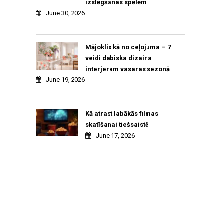
izslēgšanas spēlēm
June 30, 2026
Mājoklis kā no ceļojuma – 7
veidi dabiska dizaina
interjeram vasaras sezonā
June 19, 2026
Kā atrast labākās filmas
skatīšanai tiešsaistē
June 17, 2026