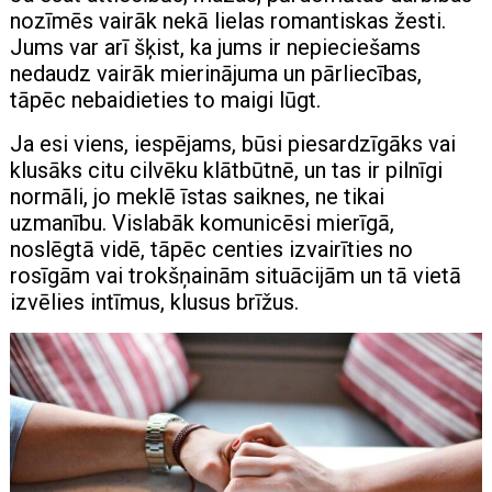
nozīmēs vairāk nekā lielas romantiskas žesti.
Jums var arī šķist, ka jums ir nepieciešams
nedaudz vairāk mierinājuma un pārliecības,
tāpēc nebaidieties to maigi lūgt.
Ja esi viens, iespējams, būsi piesardzīgāks vai
klusāks citu cilvēku klātbūtnē, un tas ir pilnīgi
normāli, jo meklē īstas saiknes, ne tikai
uzmanību. Vislabāk komunicēsi mierīgā,
noslēgtā vidē, tāpēc centies izvairīties no
rosīgām vai trokšņainām situācijām un tā vietā
izvēlies intīmus, klusus brīžus.