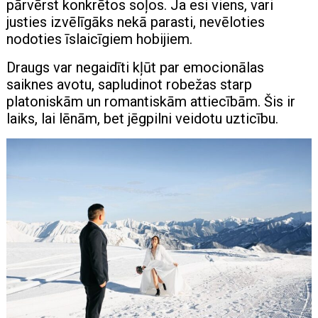
pārvērst konkrētos soļos. Ja esi viens, vari
justies izvēlīgāks nekā parasti, nevēloties
nodoties īslaicīgiem hobijiem.
Draugs var negaidīti kļūt par emocionālas
saiknes avotu, sapludinot robežas starp
platoniskām un romantiskām attiecībām. Šis ir
laiks, lai lēnām, bet jēgpilni veidotu uzticību.