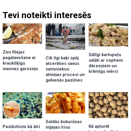
Tevi noteikti interesēs
Zivs filejas
Sātīgi kartupeļu
pagatavošana ar
Cik ilgi kaķi spēj
salāti ar ceptiem
kraukšķīgu
atcerēties savus
dārzeņiem un
mannas garoziņu
saimniekus:
krēmīgu mērci
atmiņas procesi un
galvenās pazīmes
Saldās kukurūzas
Kā apturēt
Pastāstīsim kā ātri
nūjiņas īrisu