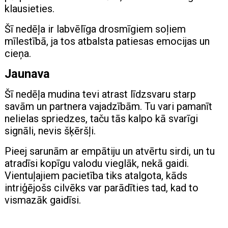
klausieties.
Šī nedēļa ir labvēlīga drosmīgiem soļiem
mīlestībā, ja tos atbalsta patiesas emocijas un
cieņa.
Jaunava
Šī nedēļa mudina tevi atrast līdzsvaru starp
savām un partnera vajadzībām. Tu vari pamanīt
nelielas spriedzes, taču tās kalpo kā svarīgi
signāli, nevis šķēršļi.
Pieej sarunām ar empātiju un atvērtu sirdi, un tu
atradīsi kopīgu valodu vieglāk, nekā gaidi.
Vientuļajiem pacietība tiks atalgota, kāds
intriģējošs cilvēks var parādīties tad, kad to
vismazāk gaidīsi.