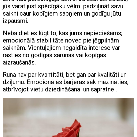
jūs varat just spēcīgāku vēlmi padziļināt savu
saikni caur kopīgiem sapņiem un godīgu jūtu
izpausmi.
Nebaidieties lūgt to, kas jums nepieciešams;
emocionālā stabilitāte noved pie jēgpilnām
saiknēm. Vientuļajiem negaidīta interese var
rasties no godīgas sarunas vai kopīgas
aizraušanās.
Runa nav par kvantitāti, bet gan par kvalitāti un
dziļumu. Emocionālās barjeras sāk mazināties,
atbrīvojot vietu dziedināšanai un sapratnei.