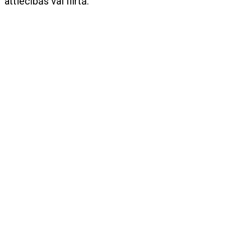
attiecībās vai flirtā.