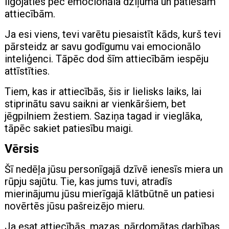
ilgojaties pēc emocionāla dziļuma un patiesām
attiecībām.
Ja esi viens, tevi varētu piesaistīt kāds, kurš tevi
pārsteidz ar savu godīgumu vai emocionālo
inteliģenci. Tāpēc dod šīm attiecībām iespēju
attīstīties.
Tiem, kas ir attiecībās, šis ir lielisks laiks, lai
stiprinātu savu saikni ar vienkāršiem, bet
jēgpilniem žestiem. Saziņa tagad ir vieglāka,
tāpēc sakiet patiesību maigi.
Vērsis
Šī nedēļa jūsu personīgajā dzīvē ienesīs miera un
rūpju sajūtu. Tie, kas jums tuvi, atradīs
mierinājumu jūsu mierīgajā klātbūtnē un patiesi
novērtēs jūsu pašreizējo mieru.
Ja esat attiecībās, mazas, pārdomātas darbības