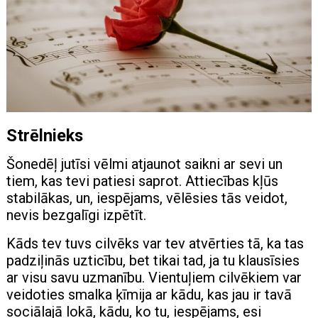
Strēlnieks
Šonedēļ jutīsi vēlmi atjaunot saikni ar sevi un
tiem, kas tevi patiesi saprot. Attiecības kļūs
stabilākas, un, iespējams, vēlēsies tās veidot,
nevis bezgalīgi izpētīt.
Kāds tev tuvs cilvēks var tev atvērties tā, ka tas
padziļinās uzticību, bet tikai tad, ja tu klausīsies
ar visu savu uzmanību. Vientuļiem cilvēkiem var
veidoties smalka ķīmija ar kādu, kas jau ir tavā
sociālajā lokā, kādu, ko tu, iespējams, esi