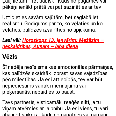
Ļauj lietām ritēt dabiski. Kāds no pagātnes var
pēkšņi ienākt prātā vai pat sazināties ar tevi.
Uzticieties savām sajūtām, bet saglabājiet
reālismu. Godīgums par to, ko vēlaties un ko
vēlaties, palīdzēs izvairīties no apjukuma.
Lasi vēl:
Horoskops 13. janvārim: Mežāzim –
neskaidrības, Aunam – laba diena
Vēzis
Šī nedēļa nesīs smalkas emocionālas pārmaiņas,
kas palīdzēs skaidrāk izprast savas vajadzības
pēc mīlestības. Ja esi attiecībās, tev var būt
nepieciešams vairāk mierinājuma vai
pieķeršanās, nebaidies to paust.
Tavs partneris, visticamāk, reaģēs silti, ja tu
viņam atvērsies ar laipnību. Ja esi viens, tu vari
atjaunot saikni ar kādu no pagātnes vai pamanīt