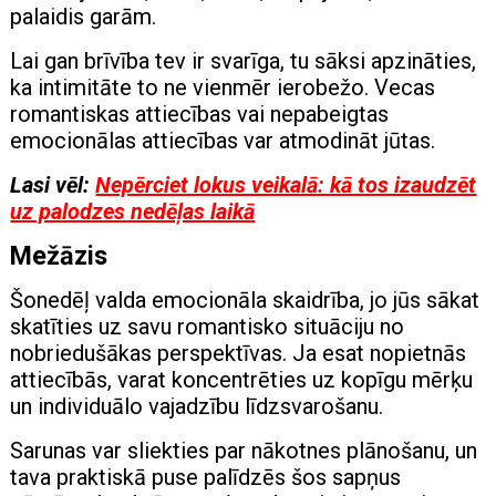
palaidis garām.
Lai gan brīvība tev ir svarīga, tu sāksi apzināties,
ka intimitāte to ne vienmēr ierobežo. Vecas
romantiskas attiecības vai nepabeigtas
emocionālas attiecības var atmodināt jūtas.
Lasi vēl:
Nepērciet lokus veikalā: kā tos izaudzēt
uz palodzes nedēļas laikā
Mežāzis
Šonedēļ valda emocionāla skaidrība, jo jūs sākat
skatīties uz savu romantisko situāciju no
nobriedušākas perspektīvas. Ja esat nopietnās
attiecībās, varat koncentrēties uz kopīgu mērķu
un individuālo vajadzību līdzsvarošanu.
Sarunas var sliekties par nākotnes plānošanu, un
tava praktiskā puse palīdzēs šos sapņus