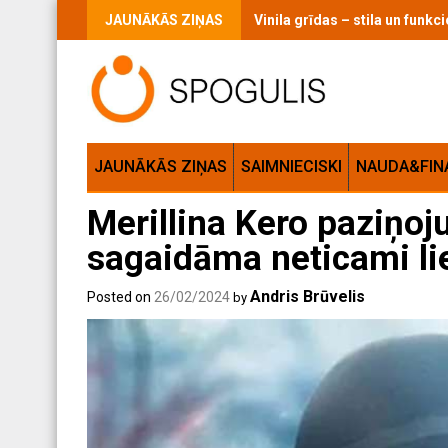
Skip
JAUNĀKĀS ZIŅAS
Vaigu sārtums ikdienas grimā:
to
content
JAUNĀKĀS ZIŅAS
SAIMNIECISKI
NAUDA&FIN
Merillina Kero paziņoj
sagaidāma neticami li
Andris Brūvelis
Posted on
26/02/2024
by