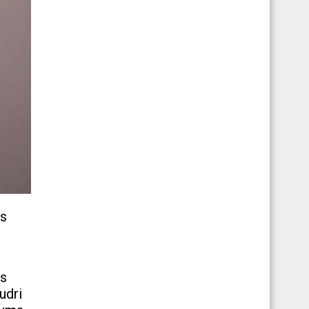
ūs
es
udri