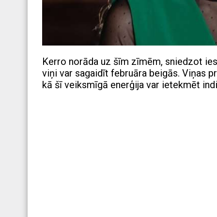
Kerro norāda uz šīm zīmēm, sniedzot ies
viņi var sagaidīt februāra beigās. Viņas 
kā šī veiksmīgā enerģija var ietekmēt i