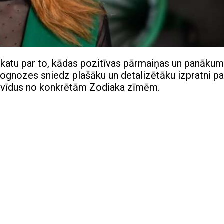
katu par to, kādas pozitīvas pārmaiņas un panāku
prognozes sniedz plašāku un detalizētāku izpratni pa
ndivīdus no konkrētām Zodiaka zīmēm.