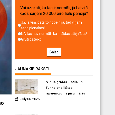
Vai uzskati, ka tas ir normāli, ja Latvijā
kāds saņem 20 000 eiro lielu pensiju?
Jā, ja viņš pats to nopelnīja, tad viņam
tāda pienākas!
Nē, tas nav normāli, ka ir tādas atšķirības!
Grūti pateikt!
Balso
JAUNĀKIE RAKSTI
Vinila grīdas – stila un
funkcionalitātes
apvienojums jūsu mājās
July 06, 2026
no