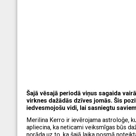
Šajā vēsajā periodā viņus sagaida vai
virknes dažādās dzīves jomās. Šis pozit
iedvesmojošu vidi, lai sasniegtu savie
Merilina Kerro ir ievērojama astroloģe,
apliecina, ka neticami veiksmīgas būs da
norāda uz to, ka šajā laika posmā noteikt