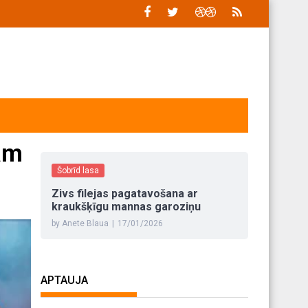
tam
Šobrīd lasa
Zivs filejas pagatavošana ar
kraukšķīgu mannas garoziņu
by Anete Blaua
|
17/01/2026
APTAUJA