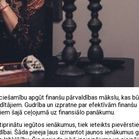
ciešamību apgūt finanšu pārvaldības mākslu, kas b
ītājiem. Gudrība un izpratne par efektīvām finanšu
tiem šajā ceļojumā uz finansiālo panākumu.
stiprinātu iegūtos ienākumus, tiek ieteikts pievērsti
ldībai. Šāda pieeja ļaus izmantot jaunos ienākumus g