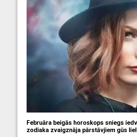
Februāra beigās horoskops sniegs iedv
zodiaka zvaigznāja pārstāvjiem gūs li