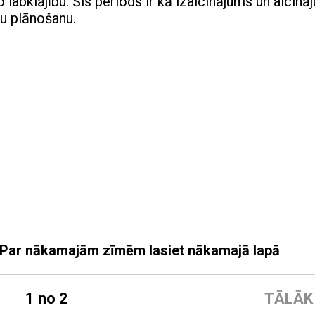
o labklājību. Šis periods ir kā izaicinājums un aicin
gu plānošanu.
e! Par nākamajām zīmēm lasiet nākamajā lapā
1 no 2
TĀLĀK