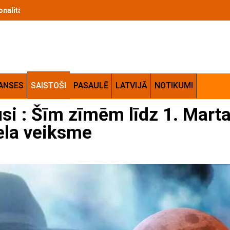
 izvēles kritēriji un lietošanas ieteikumi
ANSES
SAISTOŠI
PASAULĒ
LATVIJĀ
NOTIKUMI
usi : Šīm zīmēm līdz 1. Mar
ela veiksme