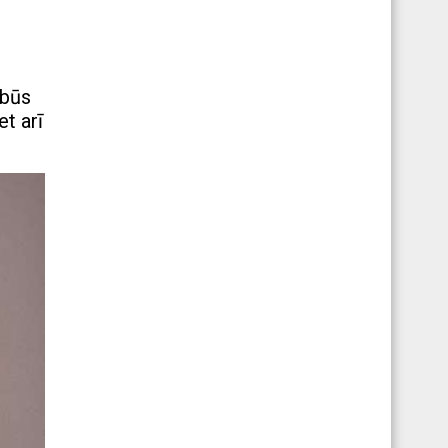
 būs
et arī