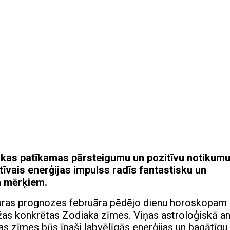
rākas patīkamas pārsteigumu un pozitīvu notikum
īvais enerģijas impulss radīs fantastisku un
m mērķiem.
 kuras prognozes februāra pēdējo dienu horoskopam
žas konkrētas Zodiaka zīmes. Viņas astroloģiskā an
as zīmes būs īpaši labvēlīgās enerģijas un bagātīgu