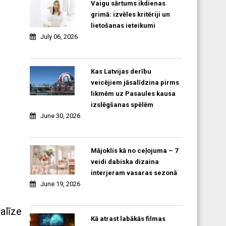
Vaigu sārtums ikdienas
grimā: izvēles kritēriji un
lietošanas ieteikumi
July 06, 2026
Kas Latvijas derību
veicējiem jāsalīdzina pirms
likmēm uz Pasaules kausa
izslēgšanas spēlēm
June 30, 2026
Mājoklis kā no ceļojuma – 7
u
veidi dabiska dizaina
interjeram vasaras sezonā
June 19, 2026
alīze
Kā atrast labākās filmas