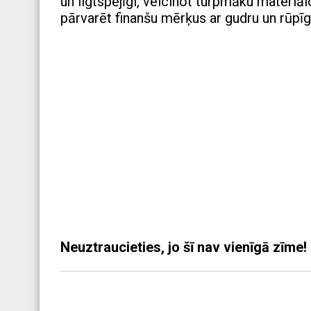
un ilgtspējīgi, veicinot turpmāku materiāl
pārvarēt finanšu mērķus ar gudru un rūpī
Neuztraucieties, jo šī nav vienīgā zīm