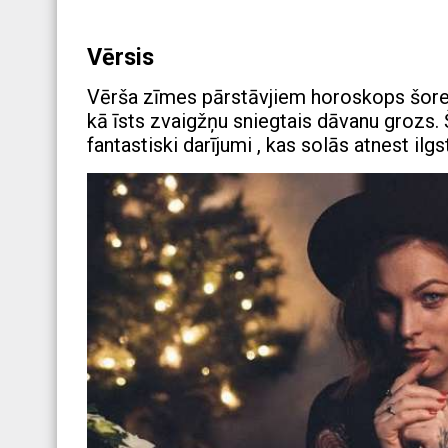
Vērsis
Vērša zīmes pārstāvjiem horoskops šoreiz
kā īsts zvaigžņu sniegtais dāvanu grozs. Š
fantastiski darījumi , kas solās atnest ilg