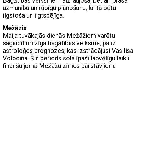
Bagātības veiksme ir aizraujoša, bet arī prasa
uzmanību un rūpīgu plānošanu, lai tā būtu
ilgstoša un ilgtspējīga.
Mežāzis
Maija tuvākajās dienās Mežāžiem varētu
sagaidīt milzīga bagātības veiksme, pauž
astroloģes prognozes, kas izstrādājusi Vasilisa
Volodina. Šis periods sola īpaši labvēlīgu laiku
finanšu jomā Mežāžu zīmes pārstāvjiem.