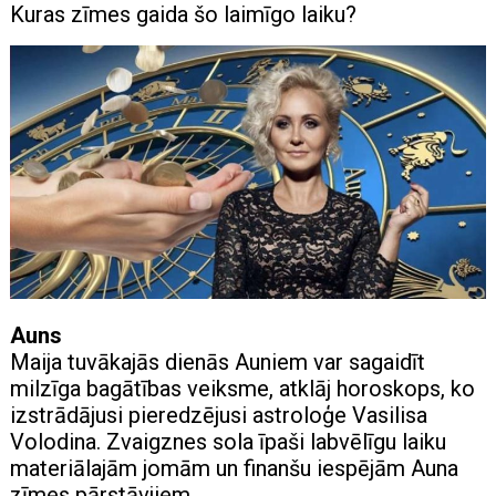
Kuras zīmes gaida šo laimīgo laiku?
Auns
Maija tuvākajās dienās Auniem var sagaidīt
milzīga bagātības veiksme, atklāj horoskops, ko
izstrādājusi pieredzējusi astroloģe Vasilisa
Volodina. Zvaigznes sola īpaši labvēlīgu laiku
materiālajām jomām un finanšu iespējām Auna
zīmes pārstāvjiem.