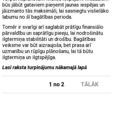
būs jābūt gataviem pieņemt jaunas iespējas un
jāizmanto tās maksimāli, lai sasniegtu vislielāko
labumu no šī bagātības perioda.
Tomēr ir svarīgi arī saglabāt prātīgu finansiālo
pārvaldību un saprātīgu pieeju, lai nodrošinātu
ilgtermiņa stabilitāti un drošību. Bagātības
veiksme var būt aizraujoša, bet prasa arī
uzmanību un rūpīgu plānošanu, lai tā būtu
ilgtermiņa un ilgtspējīga.
Lasi raksta turpinājumu nākamajā lapā
1 no 2
TĀLĀK