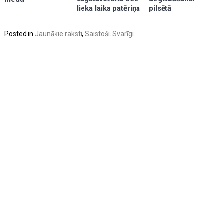
pilsētā
lieka laika patēriņa
Posted in
Jaunākie raksti
,
Saistoši
,
Svarīgi
Post
navigation