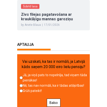
Šobrīd lasa
Zivs filejas pagatavošana ar
kraukšķīgu mannas garoziņu
by Anete Blaua
|
17/01/2026
APTAUJA
Vai uzskati, ka tas ir normāli, ja Latvijā
kāds saņem 20 000 eiro lielu pensiju?
Jā, ja viņš pats to nopelnīja, tad viņam tāda
pienākas!
Nē, tas nav normāli, ka ir tādas atšķirības!
Grūti pateikt!
Balso