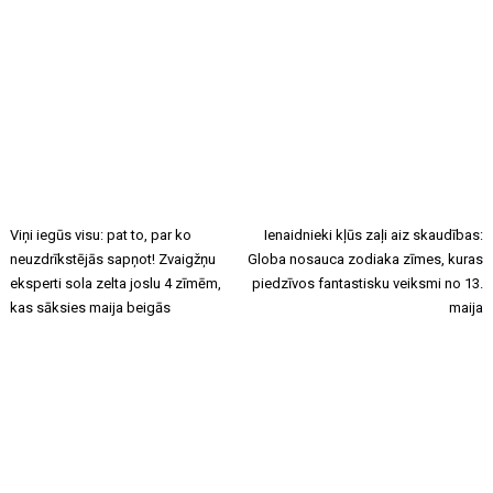
Viņi iegūs visu: pat to, par ko
Ienaidnieki kļūs zaļi aiz skaudības:
neuzdrīkstējās sapņot! Zvaigžņu
Globa nosauca zodiaka zīmes, kuras
eksperti sola zelta joslu 4 zīmēm,
piedzīvos fantastisku veiksmi no 13.
kas sāksies maija beigās
maija