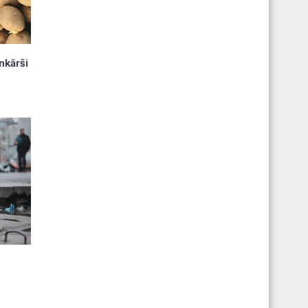
nkārši
s