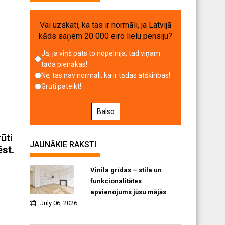
Vai uzskati, ka tas ir normāli, ja Latvijā
kāds saņem 20 000 eiro lielu pensiju?
Jā, ja viņš pats to nopelnīja, tad viņam
tāda pienākas!
Nē, tas nav normāli, ka ir tādas atšķirības!
Grūti pateikt!
Balso
ūti
JAUNĀKIE RAKSTI
ēst.
Vinila grīdas – stila un
funkcionalitātes
apvienojums jūsu mājās
July 06, 2026