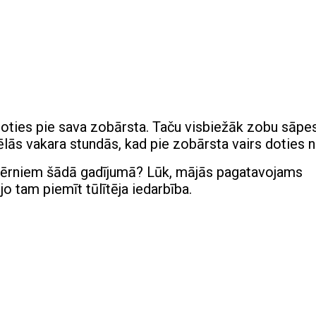
 doties pie sava zobārsta. Taču visbiežāk zobu sāpe
ēlās vakara stundās, kad pie zobārsta vairs doties n
m bērniem šādā gadījumā? Lūk, mājās pagatavojams
 jo tam piemīt tūlītēja iedarbība.