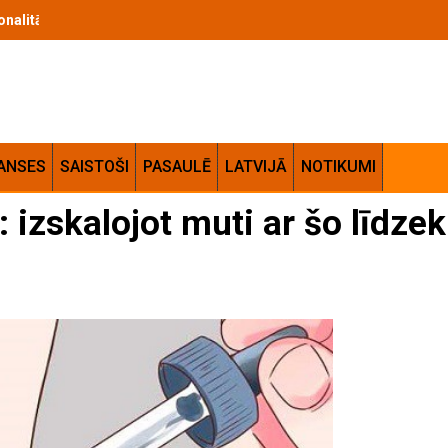
cionalitātes apvienojums jūsu mājās
ANSES
SAISTOŠI
PASAULĒ
LATVIJĀ
NOTIKUMI
izskalojot muti ar šo līdzek