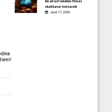
Kā atrast labākās filmas
skatīšanai tiešsaistē
June 17, 2026
odina
ātiem!