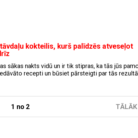
tāvdaļu kokteilis, kurš palīdzēs atveseļot
drīz
as sākas nakts vidū un ir tik stipras, ka tās jūs pam
iedāvāto recepti un būsiet pārsteigti par tās rezult
1 no 2
TĀLĀK