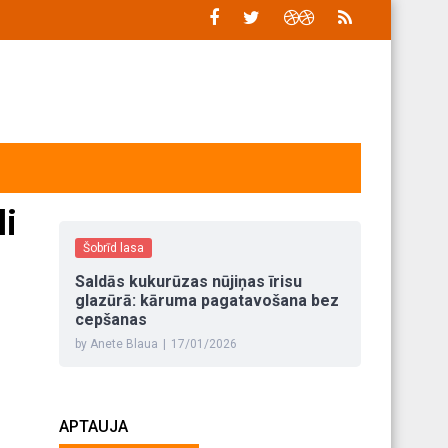
li
Šobrīd lasa
Saldās kukurūzas nūjiņas īrisu
glazūrā: kāruma pagatavošana bez
cepšanas
by Anete Blaua
|
17/01/2026
APTAUJA