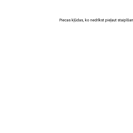
Piecas kļūdas, ko nedrīkst pieļaut staipīša