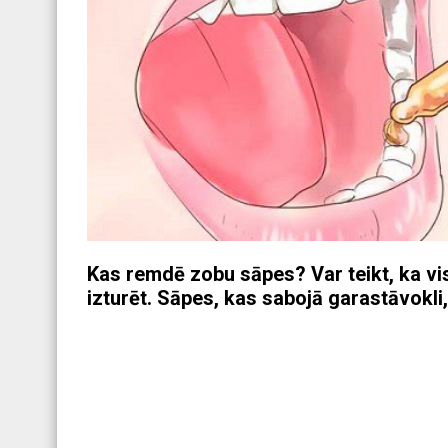
Kas remdē zobu sāpes? Var teikt, ka visn
izturēt. Sāpes, kas sabojā garastāvokli,