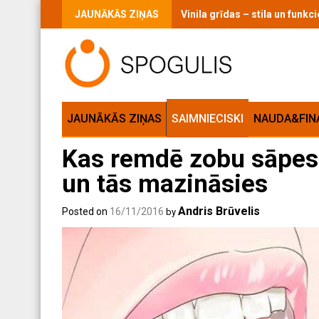
Skip
JAUNĀKĀS ZIŅAS
Vinila grīdas – stila un funk
to
content
JAUNĀKĀS ZIŅAS
SAIMNIECISKI
NAUDA&FIN
Kas remdē zobu sāpes: 
un tās mazināsies
Andris Brūvelis
Posted on
16/11/2016
by