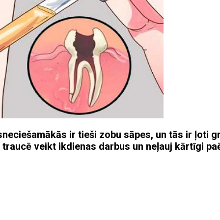
eciešamākās ir tieši zobu sāpes, un tās ir ļoti gr
 traucē veikt ikdienas darbus un neļauj kārtīgi pa