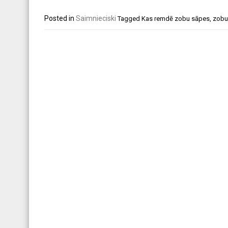
Posted in
Saimnieciski
Tagged
Kas remdē zobu sāpes
,
zobu
Post
navigation