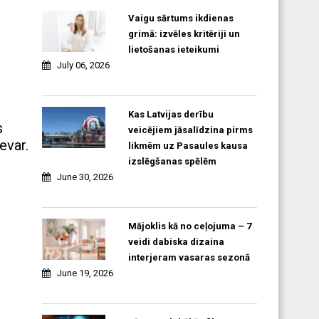
Vaigu sārtums ikdienas
grimā: izvēles kritēriji un
lietošanas ieteikumi
July 06, 2026
Kas Latvijas derību
s
veicējiem jāsalīdzina pirms
evar.
likmēm uz Pasaules kausa
izslēgšanas spēlēm
June 30, 2026
Mājoklis kā no ceļojuma – 7
veidi dabiska dizaina
interjeram vasaras sezonā
June 19, 2026