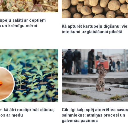
tupeļu salāti ar ceptiem
 un krēmīgu mērci
Kā apturēt kartupeļu dīgšanu: vie
ieteikumi uzglabāšanai pilsētā
m kā ātri nostiprināt stādus,
Cik ilgi kaķi spēj atcerēties savu
 tos ar medu
saimniekus: atmiņas procesi un
galvenās pazīmes