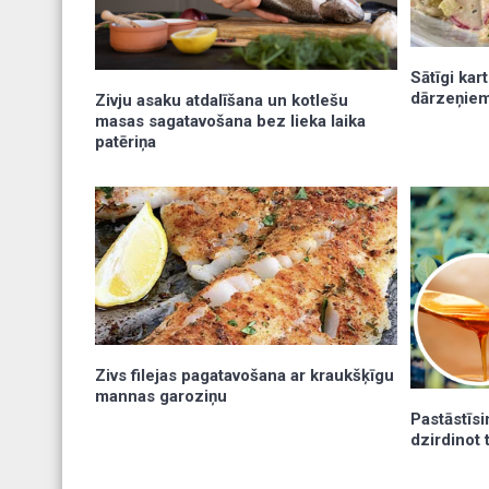
Sātīgi kar
dārzeņiem
Zivju asaku atdalīšana un kotlešu
masas sagatavošana bez lieka laika
patēriņa
Zivs filejas pagatavošana ar kraukšķīgu
mannas garoziņu
Pastāstīsi
dzirdinot