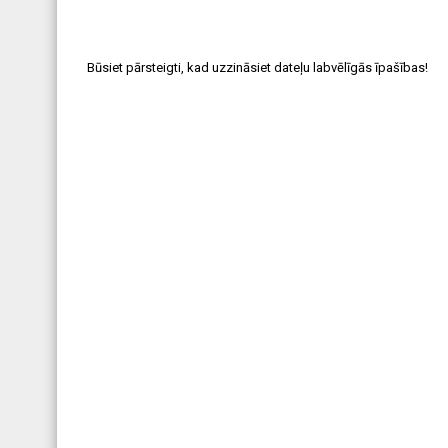
Būsiet pārsteigti, kad uzzināsiet dateļu labvēlīgās īpašības!