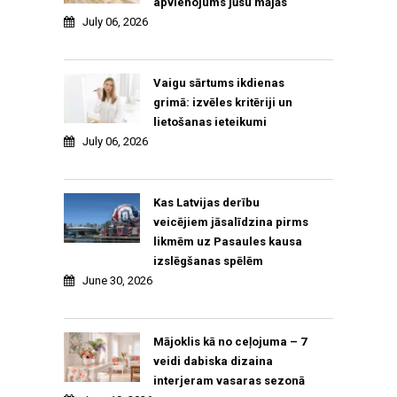
apvienojums jūsu mājās
July 06, 2026
Vaigu sārtums ikdienas
grimā: izvēles kritēriji un
lietošanas ieteikumi
July 06, 2026
Kas Latvijas derību
veicējiem jāsalīdzina pirms
likmēm uz Pasaules kausa
izslēgšanas spēlēm
June 30, 2026
Mājoklis kā no ceļojuma – 7
veidi dabiska dizaina
interjeram vasaras sezonā