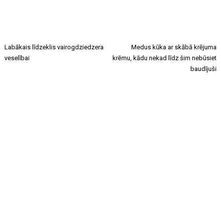
Labākais līdzeklis vairogdziedzera
Medus kūka ar skābā krējuma
veselībai
krēmu, kādu nekad līdz šim nebūsiet
baudījuši