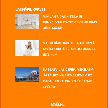
JAUNĀKIE RAKSTI
VINILA GRĪDAS – STILA UN
FUNKCIONALITĀTES APVIENOJUMS
JŪSU MĀJĀS
July 06, 2026
VAIGU SĀRTUMS IKDIENAS GRIMĀ:
IZVĒLES KRITĒRIJI UN LIETOŠANAS
IETEIKUMI
July 06, 2026
KAS LATVIJAS DERĪBU VEICĒJIEM
JĀSALĪDZINA PIRMS LIKMĒM UZ
PASAULES KAUSA IZSLĒGŠANAS
SPĒLĒM
June 30, 2026
IZVĒLNE