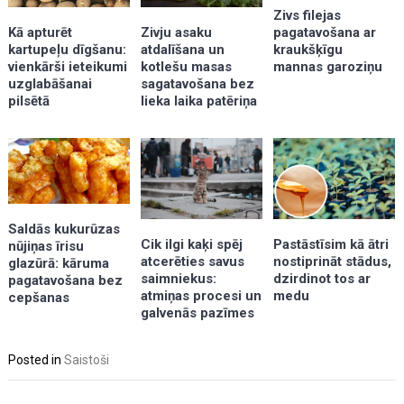
Zivs filejas
Kā apturēt
pagatavošana ar
Zivju asaku
kartupeļu dīgšanu:
kraukšķīgu
atdalīšana un
vienkārši ieteikumi
mannas garoziņu
kotlešu masas
uzglabāšanai
sagatavošana bez
pilsētā
lieka laika patēriņa
Saldās kukurūzas
Cik ilgi kaķi spēj
Pastāstīsim kā ātri
nūjiņas īrisu
atcerēties savus
nostiprināt stādus,
glazūrā: kāruma
saimniekus:
dzirdinot tos ar
pagatavošana bez
atmiņas procesi un
medu
cepšanas
galvenās pazīmes
Posted in
Saistoši