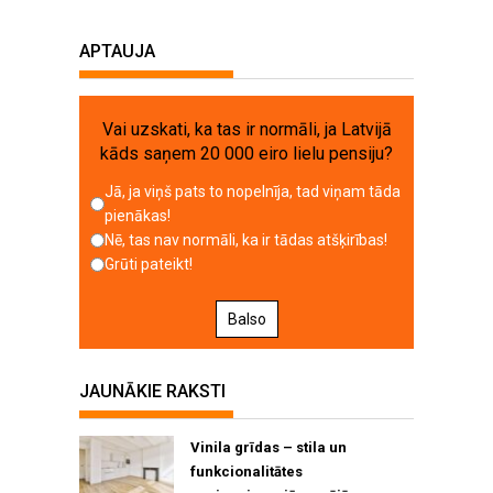
APTAUJA
Vai uzskati, ka tas ir normāli, ja Latvijā
kāds saņem 20 000 eiro lielu pensiju?
Jā, ja viņš pats to nopelnīja, tad viņam tāda
pienākas!
Nē, tas nav normāli, ka ir tādas atšķirības!
Grūti pateikt!
Balso
JAUNĀKIE RAKSTI
Vinila grīdas – stila un
funkcionalitātes