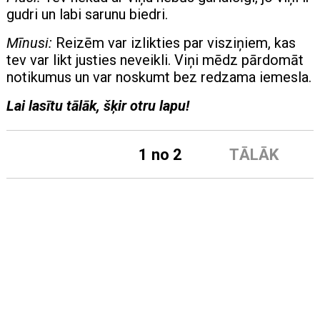
gudri un labi sarunu biedri.
Mīnusi:
Reizēm var izlikties par visziņiem, kas
tev var likt justies neveikli. Viņi mēdz pārdomāt
notikumus un var noskumt bez redzama iemesla.
Lai lasītu tālāk, šķir otru lapu!
1 no 2
TĀLĀK