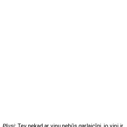
Plusi:
Tev nekad ar viņu nebūs garlaicīgi, jo viņi ir