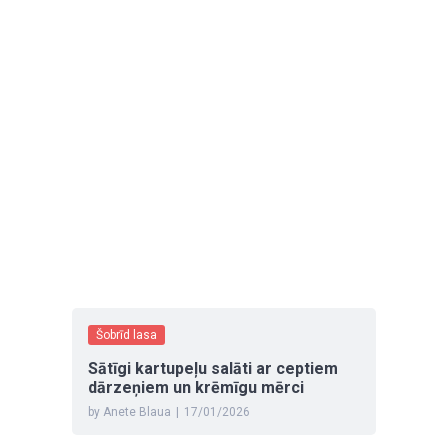
Šobrīd lasa
Sātīgi kartupeļu salāti ar ceptiem
dārzeņiem un krēmīgu mērci
by Anete Blaua
|
17/01/2026