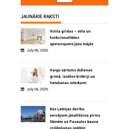
JAUNĀKIE RAKSTI
Vinila grīdas – stila un
funkcionalitātes
apvienojums jūsu mājās
July 06, 2026
Vaigu sārtums ikdienas
grimā: izvēles kritēriji un
lietošanas ieteikumi
July 06, 2026
Kas Latvijas derību
veicējiem jāsalīdzina pirms
likmēm uz Pasaules kausa
izslēgšanas spēlēm