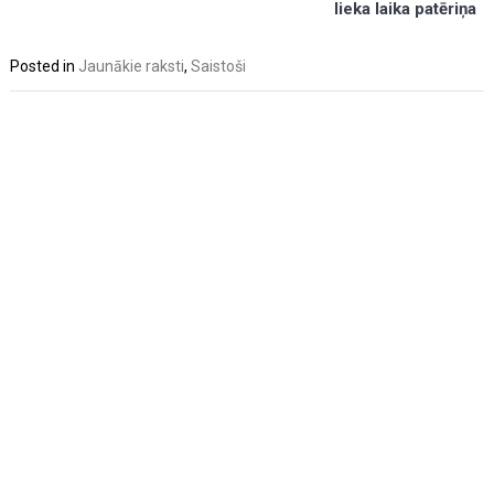
lieka laika patēriņa
Posted in
Jaunākie raksti
,
Saistoši
Post
navigation