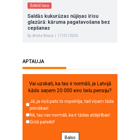
Šobrīd lasa
Saldās kukurūzas nūjiņas īrisu
glazūrā: kāruma pagatavošana bez
cepšanas
by Anete Blaua
|
17/01/2026
APTAUJA
Vai uzskati, ka tas ir normāli, ja Latvijā
kāds saņem 20 000 eiro lielu pensiju?
Jā, ja viņš pats to nopelnīja, tad viņam tāda
pienākas!
Nē, tas nav normāli, ka ir tādas atšķirības!
Grūti pateikt!
Balso