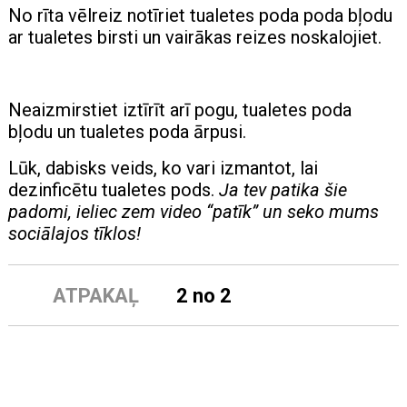
No rīta vēlreiz notīriet tualetes poda poda bļodu
ar tualetes birsti un vairākas reizes noskalojiet.
Neaizmirstiet iztīrīt arī pogu, tualetes poda
bļodu un tualetes poda ārpusi.
Lūk, dabisks veids, ko vari izmantot, lai
dezinficētu tualetes pods.
Ja tev patika šie
padomi, ieliec zem video “patīk” un seko mums
sociālajos tīklos!
ATPAKAĻ
2 no 2