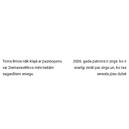
Toms Bricis nāk klajā ar paziņojumu
2026. gada patrons ir zirgs: ko ir
vai Ziemassvētkos mēs tiešām
svarīgi zināt par zirgu un, ko tas
sagaidīsim sniegu
ienesīs jūsu dzīvē