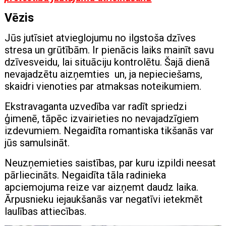
Vēzis
Jūs jutīsiet atvieglojumu no ilgstoša dzīves
stresa un grūtībām. Ir pienācis laiks mainīt savu
dzīvesveidu, lai situāciju kontrolētu. Šajā dienā
nevajadzētu aizņemties un, ja nepieciešams,
skaidri vienoties par atmaksas noteikumiem.
Ekstravaganta uzvedība var radīt spriedzi
ģimenē, tāpēc izvairieties no nevajadzīgiem
izdevumiem. Negaidīta romantiska tikšanās var
jūs samulsināt.
Neuzņemieties saistības, par kuru izpildi neesat
pārliecināts. Negaidīta tāla radinieka
apciemojuma reize var aizņemt daudz laika.
Ārpusnieku iejaukšanās var negatīvi ietekmēt
laulības attiecības.