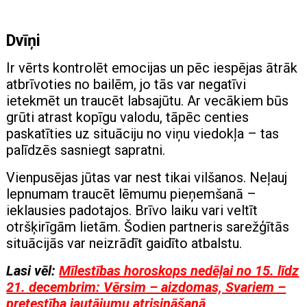
Dvīņi
Ir vērts kontrolēt emocijas un pēc iespējas ātrāk
atbrīvoties no bailēm, jo ​​tās var negatīvi
ietekmēt un traucēt labsajūtu. Ar vecākiem būs
grūti atrast kopīgu valodu, tāpēc centies
paskatīties uz situāciju no viņu viedokļa – tas
palīdzēs sasniegt sapratni.
Vienpusējas jūtas var nest tikai vilšanos. Neļauj
lepnumam traucēt lēmumu pieņemšanā –
ieklausies padotajos. Brīvo laiku vari veltīt
otršķirīgām lietām. Šodien partneris sarežģītās
situācijās var neizrādīt gaidīto atbalstu.
Lasi vēl:
Mīlestības horoskops nedēļai no 15. līdz
21. decembrim: Vērsim – aizdomas, Svariem –
pretestība jautājumu atrisināšanā