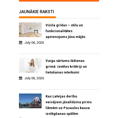
JAUNĀKIE RAKSTI
Vinila grīdas – stila un
funkcionalitātes
apvienojums jūsu mājās
July 06, 2026
Vaigu sārtums ikdienas
grimā: izvēles kritēriji un
lietošanas ieteikumi
July 06, 2026
Kas Latvijas derību
veicējiem jāsalīdzina pirms
likmēm uz Pasaules kausa
izslēgšanas spēlēm