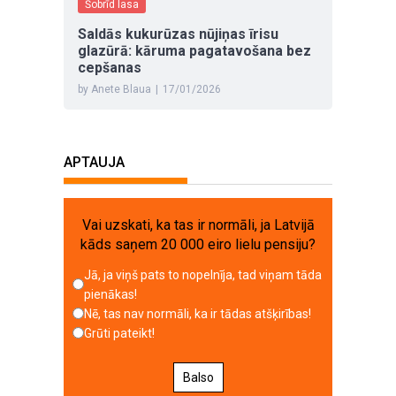
Šobrīd lasa
Saldās kukurūzas nūjiņas īrisu
glazūrā: kāruma pagatavošana bez
cepšanas
by Anete Blaua
|
17/01/2026
APTAUJA
Vai uzskati, ka tas ir normāli, ja Latvijā
kāds saņem 20 000 eiro lielu pensiju?
Jā, ja viņš pats to nopelnīja, tad viņam tāda
pienākas!
Nē, tas nav normāli, ka ir tādas atšķirības!
Grūti pateikt!
Balso