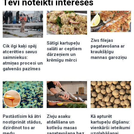
Tevi noteikti interesēs
Zivs filejas
Sātīgi kartupeļu
pagatavošana ar
Cik ilgi kaķi spēj
salāti ar ceptiem
kraukšķīgu
atcerēties savus
dārzeņiem un
mannas garoziņu
saimniekus:
krēmīgu mērci
atmiņas procesi un
galvenās pazīmes
Kā apturēt
Zivju asaku
Pastāstīsim kā ātri
kartupeļu dīgšanu:
atdalīšana un
nostiprināt stādus,
vienkārši ieteikumi
kotlešu masas
dzirdinot tos ar
uzglabāšanai
sagatavošana bez
medu