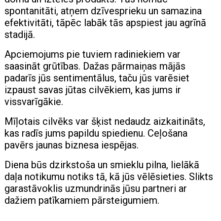
spontanitāti, atņem dzīvesprieku un samazina
efektivitāti, tāpēc labāk tās apspiest jau agrīnā
stadijā.
Apciemojums pie tuviem radiniekiem var
saasināt grūtības. Dažas pārmaiņas mājās
padarīs jūs sentimentālus, taču jūs varēsiet
izpaust savas jūtas cilvēkiem, kas jums ir
vissvarīgākie.
Mīļotais cilvēks var šķist nedaudz aizkaitināts,
kas radīs jums papildu spiedienu. Ceļošana
pavērs jaunas biznesa iespējas.
Diena būs dzirkstoša un smieklu pilna, lielākā
daļa notikumu notiks tā, kā jūs vēlēsieties. Slikts
garastāvoklis uzmundrinās jūsu partneri ar
dažiem patīkamiem pārsteigumiem.