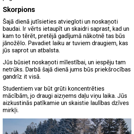
Skorpions
Šajā dienā jutīsieties atviegloti un noskaņoti
baudai. Ir vērts ietaupīt un skaidri saprast, kad un
kam to tērēt, pretējā gadījumā nākotnē tas būs
jānožēlo. Pavadiet laiku ar tuviem draugiem, kas
jūs saprot un atbalsta.
Jūs būsiet noskaņoti mīlestībai, un iespēju tam
netrūks. Darbā šajā dienā jums būs priekšrocības
gandrīz it visā.
Studentiem var būt grūti koncentrēties
mācībām, jo ​​draugi aizņems daļu viņu laika. Jūs
aizkustinās patīkamie un skaistie laulības dzīves
mirkļi.