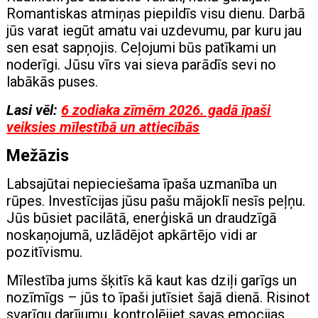
Romantiskas atmiņas piepildīs visu dienu. Darbā
jūs varat iegūt amatu vai uzdevumu, par kuru jau
sen esat sapņojis. Ceļojumi būs patīkami un
noderīgi. Jūsu vīrs vai sieva parādīs sevi no
labākās puses.
Lasi vēl:
6 zodiaka zīmēm 2026. gadā īpaši
veiksies mīlestībā un attiecībās
Mežāzis
Labsajūtai nepieciešama īpaša uzmanība un
rūpes. Investīcijas jūsu pašu mājoklī nesīs peļņu.
Jūs būsiet pacilātā, enerģiskā un draudzīgā
noskaņojumā, uzlādējot apkārtējo vidi ar
pozitīvismu.
Mīlestība jums šķitīs kā kaut kas dziļi garīgs un
nozīmīgs – jūs to īpaši jutīsiet šajā dienā. Risinot
svarīgu darījumu, kontrolējiet savas emocijas.