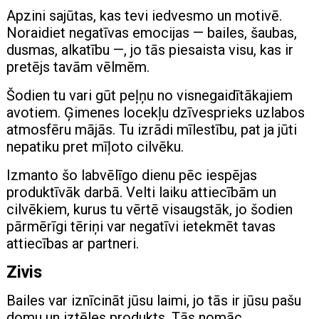
Apzini sajūtas, kas tevi iedvesmo un motivē.
Noraidiet negatīvas emocijas — bailes, šaubas,
dusmas, alkatību —, jo tās piesaista visu, kas ir
pretējs tavām vēlmēm.
Šodien tu vari gūt peļņu no visnegaidītākajiem
avotiem. Ģimenes locekļu dzīvesprieks uzlabos
atmosfēru mājās. Tu izrādi mīlestību, pat ja jūti
nepatiku pret mīļoto cilvēku.
Izmanto šo labvēlīgo dienu pēc iespējas
produktīvāk darbā. Velti laiku attiecībām un
cilvēkiem, kurus tu vērtē visaugstāk, jo šodien
pārmērīgi tēriņi var negatīvi ietekmēt tavas
attiecības ar partneri.
Zivis
Bailes var iznīcināt jūsu laimi, jo tās ir jūsu pašu
domu un iztēles produkts. Tās nomāc