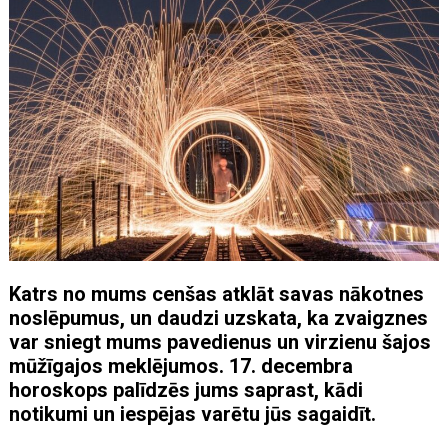
Katrs no mums cenšas atklāt savas nākotnes
noslēpumus, un daudzi uzskata, ka zvaigznes
var sniegt mums pavedienus un virzienu šajos
mūžīgajos meklējumos. 17. decembra
horoskops palīdzēs jums saprast, kādi
notikumi un iespējas varētu jūs sagaidīt.