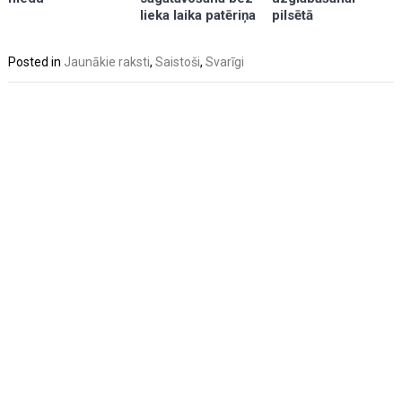
pilsētā
lieka laika patēriņa
Posted in
Jaunākie raksti
,
Saistoši
,
Svarīgi
Post
navigation