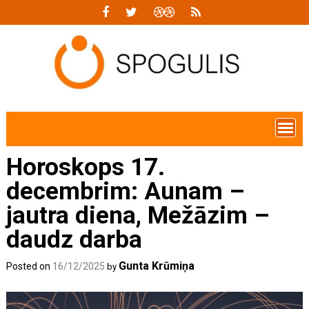
Skip
to
content
Horoskops 17.
decembrim: Aunam –
jautra diena, Mežāzim –
daudz darba
Gunta Krūmiņa
Posted on
16/12/2025
by