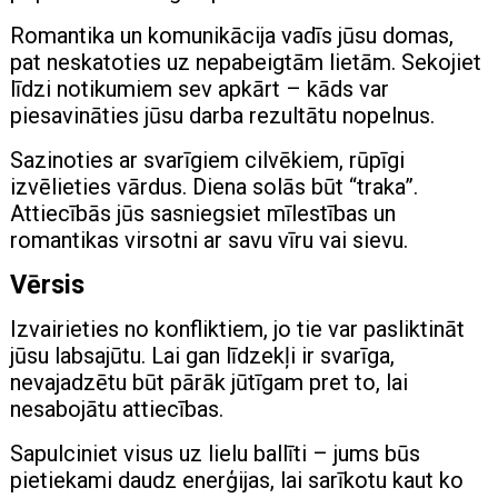
Romantika un komunikācija vadīs jūsu domas,
pat neskatoties uz nepabeigtām lietām. Sekojiet
līdzi notikumiem sev apkārt – kāds var
piesavināties jūsu darba rezultātu nopelnus.
Sazinoties ar svarīgiem cilvēkiem, rūpīgi
izvēlieties vārdus. Diena solās būt “traka”.
Attiecībās jūs sasniegsiet mīlestības un
romantikas virsotni ar savu vīru vai sievu.
Vērsis
Izvairieties no konfliktiem, jo ​​tie var pasliktināt
jūsu labsajūtu. Lai gan līdzekļi ir svarīga,
nevajadzētu būt pārāk jūtīgam pret to, lai
nesabojātu attiecības.
Sapulciniet visus uz lielu ballīti – jums būs
pietiekami daudz enerģijas, lai sarīkotu kaut ko