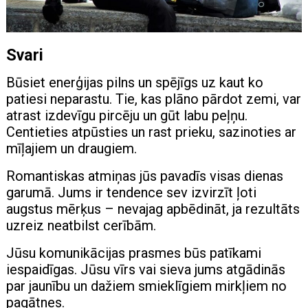
Svari
Būsiet enerģijas pilns un spējīgs uz kaut ko
patiesi neparastu. Tie, kas plāno pārdot zemi, var
atrast izdevīgu pircēju un gūt labu peļņu.
Centieties atpūsties un rast prieku, sazinoties ar
mīļajiem un draugiem.
Romantiskas atmiņas jūs pavadīs visas dienas
garumā. Jums ir tendence sev izvirzīt ļoti
augstus mērķus – nevajag apbēdināt, ja rezultāts
uzreiz neatbilst cerībām.
Jūsu komunikācijas prasmes būs patīkami
iespaidīgas. Jūsu vīrs vai sieva jums atgādinās
par jaunību un dažiem smieklīgiem mirkļiem no
pagātnes.