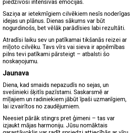
piedzīvosi intensīvas emocijas.
Saziņa ar ietekmīgiem cilvēkiem nesīs noderīgas
idejas un plānus. Dienas sākums var būt
nogurdinošs, bet vēlāk parādīsies labi rezultāti.
Atradīsi laiku sev un patīkamai tikšanās reizei ar
mīļoto cilvēku. Tavs vīrs vai sieva ir apņēmības
pilns tevi patīkami pārsteigt – atbalsti šo
noskaņojumu.
Jaunava
Diena, kad smaids nepazudīs no sejas, un
svešinieki šķitīs pazīstami. Saskarsmē ar
mīļajiem un radiniekiem jābūt īpaši uzmanīgiem,
lai izvairītos no zaudējumiem.
Neesiet pārāk stingrs pret ģimeni – tas var
izjaukt mājas harmoniju. Jūsu nomāktais
garastāvoklis var radīt spriedzi attiecībās ar vīru