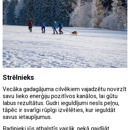
Strēlnieks
Vecāka gadagājuma cilvēkiem vajadzētu novirzīt
savu lieko enerģiju pozitīvos kanālos, lai gūtu
labus rezultātus. Gudri ieguldījumi nesīs peļņu,
tāpēc ir svarīgi rūpīgi izvēlēties, kur ieguldāt
savus ietaupījumus.
Radinieki jūs atbalstīs vairāk, nekā gaidījāt.