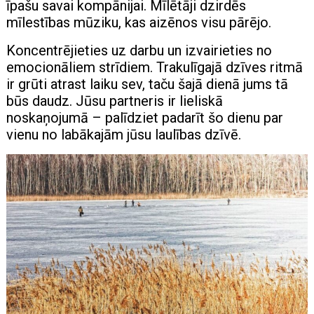
īpašu savai kompānijai. Mīlētāji dzirdēs
mīlestības mūziku, kas aizēnos visu pārējo.
Koncentrējieties uz darbu un izvairieties no
emocionāliem strīdiem. Trakulīgajā dzīves ritmā
ir grūti atrast laiku sev, taču šajā dienā jums tā
būs daudz. Jūsu partneris ir lieliskā
noskaņojumā – palīdziet padarīt šo dienu par
vienu no labākajām jūsu laulības dzīvē.