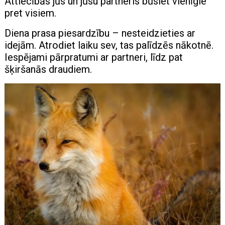
Attiecībās jūs un jūsu partneris būsiet vienīgie
pret visiem.
Diena prasa piesardzību – nesteidzieties ar
idejām. Atrodiet laiku sev, tas palīdzēs nākotnē.
Iespējami pārpratumi ar partneri, līdz pat
šķiršanās draudiem.