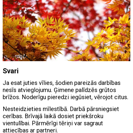
Svari
Ja esat juties vīlies, šodien pareizās darbības
nesīs atvieglojumu. Ģimene palīdzēs grūtos
brīžos. Noderīgu pieredzi iegūsiet, vērojot citus.
Nesteidzieties mīlestībā. Darbā pārsniegsiet
cerības. Brīvajā laikā dosiet priekšroku
vientulībai. Pārmērīgi tēriņi var sagraut
attiecības ar partneri.