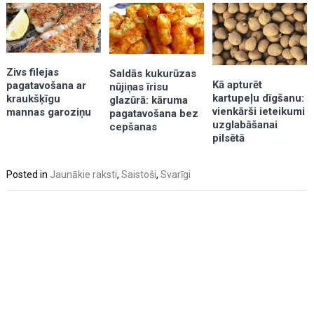
Zivs filejas
Saldās kukurūzas
Kā apturēt
pagatavošana ar
nūjiņas īrisu
kartupeļu dīgšanu:
kraukšķīgu
glazūrā: kāruma
vienkārši ieteikumi
mannas garoziņu
pagatavošana bez
uzglabāšanai
cepšanas
pilsētā
Posted in
Jaunākie raksti
,
Saistoši
,
Svarīgi
Post
navigation