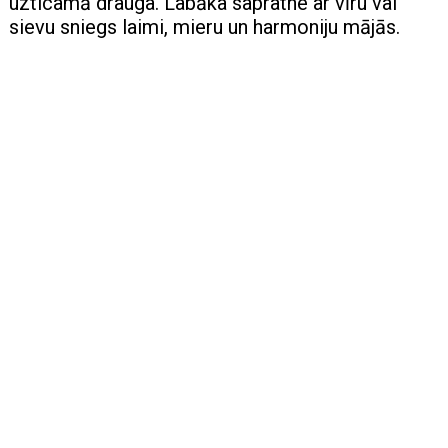
uzticamā drauga. Labāka sapratne ar vīru vai
sievu sniegs laimi, mieru un harmoniju mājās.