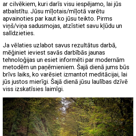
ar cilvēkiem, kuri darīs visu iespējamo, lai jūs
atbalstītu. Jūsu mīļotais/mīļotā varētu
apvainoties par kaut ko jūsu teikto. Pirms
viņš/viņa sadusmojas, atzīstiet savu kļūdu un
salīdzieties.
Ja vēlaties uzlabot savus rezultātus darbā,
mēģiniet ieviest savās darbībās jaunas
tehnoloģijas un esiet informēti par modernām
metodēm un paņēmieniem. Šajā dienā jums būs
brīvs laiks, ko varēsiet izmantot meditācijai, lai
jūs justos mierīgi. Šajā dienā jūsu laulības dzīvē
viss izskatīsies laimīgi.