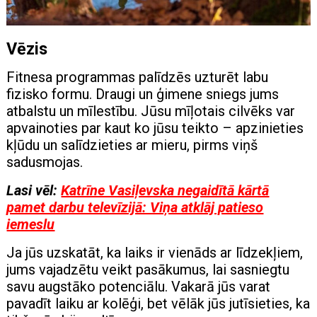
Vēzis
Fitnesa programmas palīdzēs uzturēt labu
fizisko formu. Draugi un ģimene sniegs jums
atbalstu un mīlestību. Jūsu mīļotais cilvēks var
apvainoties par kaut ko jūsu teikto – apzinieties
kļūdu un salīdzieties ar mieru, pirms viņš
sadusmojas.
Lasi vēl:
Katrīne Vasiļevska negaidītā kārtā
pamet darbu televīzijā: Viņa atklāj patieso
iemeslu
Ja jūs uzskatāt, ka laiks ir vienāds ar līdzekļiem,
jums vajadzētu veikt pasākumus, lai sasniegtu
savu augstāko potenciālu. Vakarā jūs varat
pavadīt laiku ar kolēģi, bet vēlāk jūs jutīsieties, ka