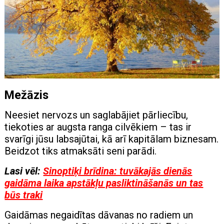
Mežāzis
Neesiet nervozs un saglabājiet pārliecību,
tiekoties ar augsta ranga cilvēkiem – tas ir
svarīgi jūsu labsajūtai, kā arī kapitālam biznesam.
Beidzot tiks atmaksāti seni parādi.
Lasi vēl:
Sinoptiķi brīdina: tuvākajās dienās
gaidāma laika apstākļu pasliktināšanās un tas
būs traki
Gaidāmas negaidītas dāvanas no radiem un