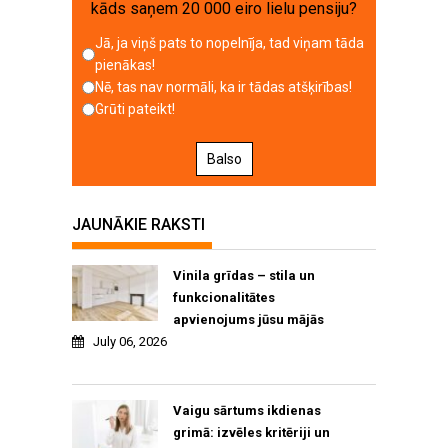
kāds saņem 20 000 eiro lielu pensiju?
Jā, ja viņš pats to nopelnīja, tad viņam tāda
pienākas!
Nē, tas nav normāli, ka ir tādas atšķirības!
Grūti pateikt!
Balso
JAUNĀKIE RAKSTI
Vinila grīdas – stila un
funkcionalitātes
apvienojums jūsu mājās
July 06, 2026
Vaigu sārtums ikdienas
grimā: izvēles kritēriji un