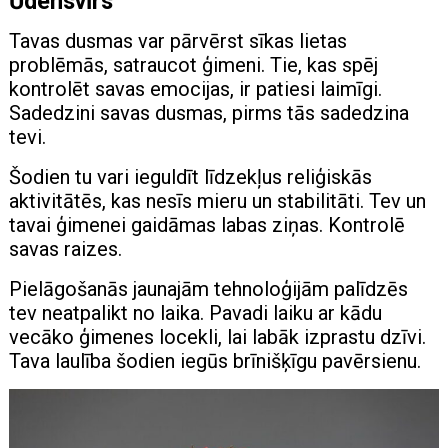
Ūdensvīrs
Tavas dusmas var pārvērst sīkas lietas
problēmās, satraucot ģimeni. Tie, kas spēj
kontrolēt savas emocijas, ir patiesi laimīgi.
Sadedzini savas dusmas, pirms tās sadedzina
tevi.
Šodien tu vari ieguldīt līdzekļus reliģiskās
aktivitātēs, kas nesīs mieru un stabilitāti. Tev un
tavai ģimenei gaidāmas labas ziņas. Kontrolē
savas raizes.
Pielāgošanās jaunajām tehnoloģijām palīdzēs
tev neatpalikt no laika. Pavadi laiku ar kādu
vecāko ģimenes locekli, lai labāk izprastu dzīvi.
Tava laulība šodien iegūs brīnišķīgu pavērsienu.