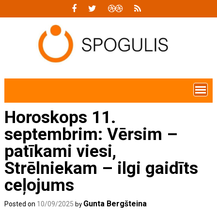
Skip
to
content
Horoskops 11.
septembrim: Vērsim –
patīkami viesi,
Strēlniekam – ilgi gaidīts
ceļojums
Gunta Bergšteina
Posted on
10/09/2025
by