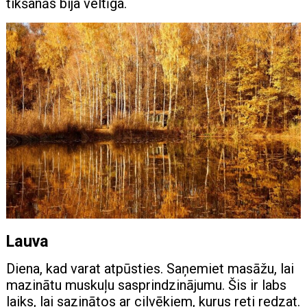
tikšanās bija veltīga.
Lauva
Diena, kad varat atpūsties. Saņemiet masāžu, lai
mazinātu muskuļu sasprindzinājumu. Šis ir labs
laiks, lai sazinātos ar cilvēkiem, kurus reti redzat.