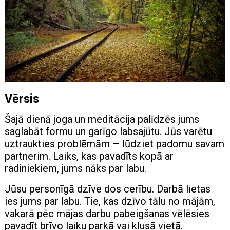
Vērsis
Šajā dienā joga un meditācija palīdzēs jums
saglabāt formu un garīgo labsajūtu. Jūs varētu
uztraukties problēmām – lūdziet padomu savam
partnerim. Laiks, kas pavadīts kopā ar
radiniekiem, jums nāks par labu.
Jūsu personīgā dzīve dos cerību. Darbā lietas
ies jums par labu. Tie, kas dzīvo tālu no mājām,
vakarā pēc mājas darbu pabeigšanas vēlēsies
pavadīt brīvo laiku parkā vai klusā vietā.