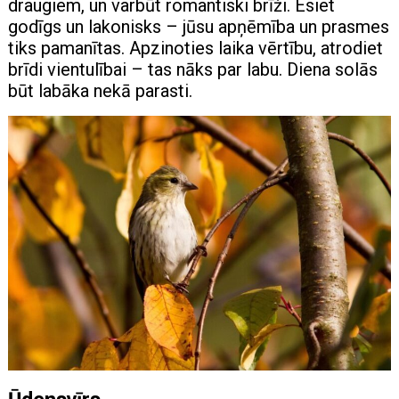
draugiem, un varbūt romantiski brīži. Esiet
godīgs un lakonisks – jūsu apņēmība un prasmes
tiks pamanītas. Apzinoties laika vērtību, atrodiet
brīdi vientulībai – tas nāks par labu. Diena solās
būt labāka nekā parasti.