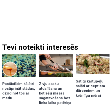
Tevi noteikti interesēs
Sātīgi kartupeļu
Zivju asaku
Pastāstīsim kā ātri
salāti ar ceptiem
atdalīšana un
nostiprināt stādus,
dārzeņiem un
kotlešu masas
dzirdinot tos ar
krēmīgu mērci
sagatavošana bez
medu
lieka laika patēriņa