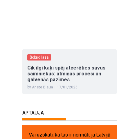
Šobrīd lasa
Cik ilgi kaķi spēj atcerēties savus
saimniekus: atmiņas procesi un
galvenās pazīmes
by Anete Blaua
|
17/01/2026
APTAUJA
Vai uzskati, ka tas ir normāli, ja Latvijā