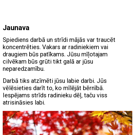
Jaunava
Spiediens darbā un strīdi mājās var traucēt
koncentrēties. Vakars ar radiniekiem vai
draugiem būs patīkams. Jūsu mīļotajam
cilvēkam būs grūti tikt galā ar jūsu
neparedzamību.
Darbā tiks atzīmēti jūsu labie darbi. Jūs
vēlēsieties darīt to, ko mīlējāt bērnībā.
Iespējams strīds radinieku dēļ, taču viss
atrisināsies labi.