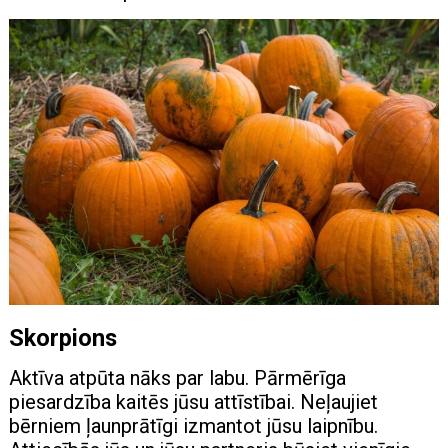
Skorpions
Aktīva atpūta nāks par labu. Pārmērīga
piesardzība kaitēs jūsu attīstībai. Neļaujiet
bērniem ļaunprātīgi izmantot jūsu laipnību.