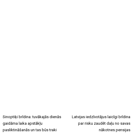
Sinoptiķi brīdina: tuvākajās dienās
Latvijas iedzīvotājus laicīgi brīdina
gaidāma laika apstākļu
par risku zaudēt daļu no savas
pasliktināšanās un tas būs traki
nākotnes pensijas