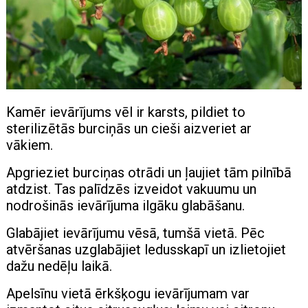
Kamēr ievārījums vēl ir karsts, pildiet to
sterilizētās burciņās un cieši aizveriet ar
vākiem.
Apgrieziet burciņas otrādi un ļaujiet tām pilnībā
atdzist. Tas palīdzēs izveidot vakuumu un
nodrošinās ievārījuma ilgāku glabāšanu.
Glabājiet ievārījumu vēsā, tumšā vietā. Pēc
atvēršanas uzglabājiet ledusskapī un izlietojiet
dažu nedēļu laikā.
Apelsīnu vietā ērkšķogu ievārījumam var