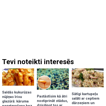
Tevi noteikti interesēs
Saldās kukurūzas
Sātīgi kartupeļu
Pastāstīsim kā ātri
nūjiņas īrisu
salāti ar ceptiem
nostiprināt stādus,
glazūrā: kāruma
dārzeņiem un
dzirdinot tos ar
pagatavošana bez