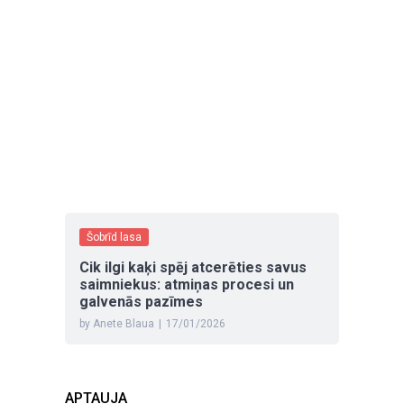
Šobrīd lasa
Cik ilgi kaķi spēj atcerēties savus
saimniekus: atmiņas procesi un
galvenās pazīmes
by Anete Blaua
|
17/01/2026
APTAUJA