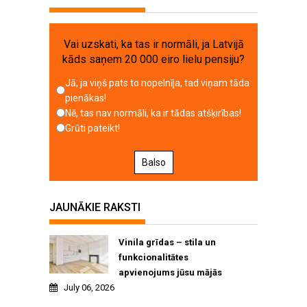
Vai uzskati, ka tas ir normāli, ja Latvijā
kāds saņem 20 000 eiro lielu pensiju?
Jā, ja viņš pats to nopelnīja, tad viņam tāda
pienākas!
Nē, tas nav normāli, ka ir tādas atšķirības!
Grūti pateikt!
Balso
JAUNĀKIE RAKSTI
Vinila grīdas – stila un
funkcionalitātes
apvienojums jūsu mājās
July 06, 2026