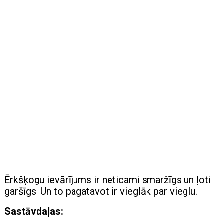
Ērkšķogu ievārījums ir neticami smaržīgs un ļoti
garšīgs. Un to pagatavot ir vieglāk par vieglu.
Sastāvdaļas: