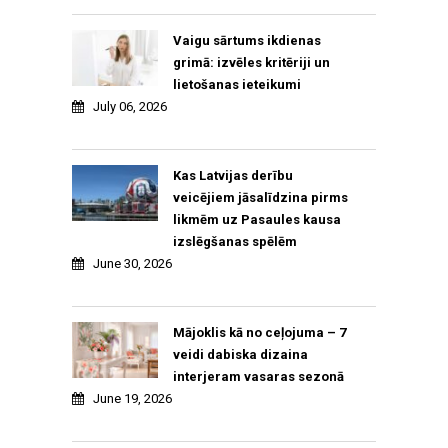
Vaigu sārtums ikdienas
grimā: izvēles kritēriji un
lietošanas ieteikumi
July 06, 2026
Kas Latvijas derību
veicējiem jāsalīdzina pirms
likmēm uz Pasaules kausa
izslēgšanas spēlēm
June 30, 2026
Mājoklis kā no ceļojuma – 7
veidi dabiska dizaina
interjeram vasaras sezonā
June 19, 2026