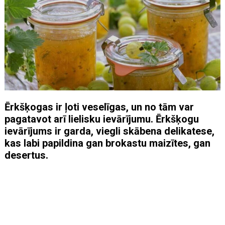
Ērkšķogas ir ļoti veselīgas, un no tām var
pagatavot arī lielisku ievārījumu. Ērkšķogu
ievārījums ir garda, viegli skābena delikatese,
kas labi papildina gan brokastu maizītes, gan
desertus.