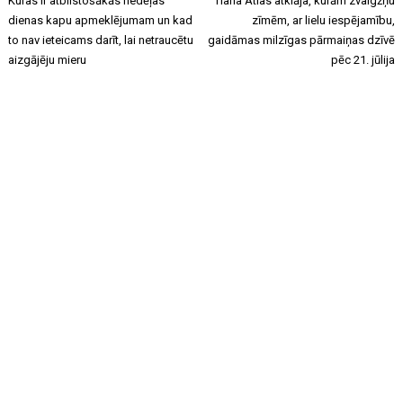
Kuras ir atbilstošākās nedēļas
Tiana Atlas atklāja, kurām zvaigžņu
dienas kapu apmeklējumam un kad
zīmēm, ar lielu iespējamību,
to nav ieteicams darīt, lai netraucētu
gaidāmas milzīgas pārmaiņas dzīvē
aizgājēju mieru
pēc 21. jūlija