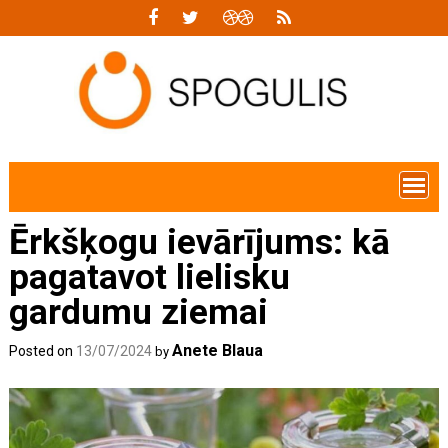
Skip
to
content
Ērkšķogu ievārījums: kā
pagatavot lielisku
gardumu ziemai
Anete Blaua
Posted on
13/07/2024
by