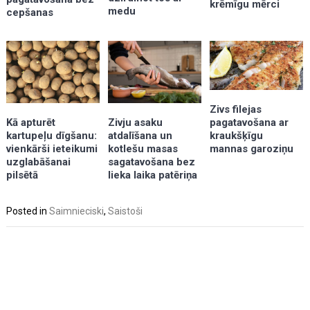
krēmīgu mērci
medu
cepšanas
Zivs filejas
Kā apturēt
pagatavošana ar
Zivju asaku
kartupeļu dīgšanu:
kraukšķīgu
atdalīšana un
vienkārši ieteikumi
mannas garoziņu
kotlešu masas
uzglabāšanai
sagatavošana bez
pilsētā
lieka laika patēriņa
Posted in
Saimnieciski
,
Saistoši
Post
navigation