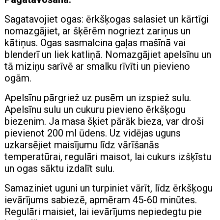
Sagatavojiet ogas: ērkšķogas salasiet un kārtīgi
nomazgājiet, ar šķērēm nogriezt zariņus un
kātiņus. Ogas sasmalcina gaļas mašīnā vai
blenderī un liek katliņā. Nomazgājiet apelsīnu un
tā miziņu sarīvē ar smalku rīvīti un pievieno
ogām.
Apelsīnu pārgriež uz pusēm un izspiež sulu.
Apelsīnu sulu un cukuru pievieno ērkšķogu
biezenim. Ja masa šķiet pārāk bieza, var droši
pievienot 200 ml ūdens. Uz vidējas uguns
uzkarsējiet maisījumu līdz vārīšanās
temperatūrai, regulāri maisot, lai cukurs izšķīstu
un ogas sāktu izdalīt sulu.
Samaziniet uguni un turpiniet vārīt, līdz ērkšķogu
ievārījums sabiezē, apmēram 45-60 minūtes.
Regulāri maisiet, lai ievārījums nepiedegtu pie