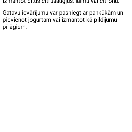
izmantot citus citrusaugļus: laimu vai citronu.
Gatavu ievārījumu var pasniegt ar pankūkām un
pievienot jogurtam vai izmantot kā pildījumu
pīrāgiem.