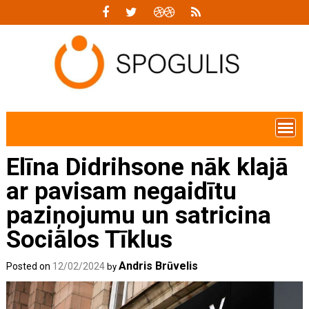
Skip
to
content
Elīna Didrihsone nāk klajā
ar pavisam negaidītu
paziņojumu un satricina
Sociālos Tīklus
Andris Brūvelis
Posted on
12/02/2024
by