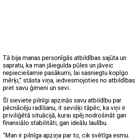
Tā bija manas personīgās atbildības sajūta un
sapratu, ka man jāiegulda pūles un jāveic
nepieciešamie pasākumi, lai sasniegtu kopīgo
mērķi,” stāsta viņa, iedvesmojoties no atbildības
pret savu ģimeni un sevi.
Šī sieviete pilnīgi apzinās savu atbildību par
pēcnācēju radīšanu, it sevišķi tāpēc, ka viņi ir
priviliģētā situācijā, kurai spēj nodrošināt gan
finansiālo stabilitāti, gan ideālu laulību.
“Man ir pilnīga apziņa par to, cik svētīga esmu.