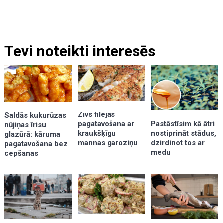
Tevi noteikti interesēs
Zivs filejas
Saldās kukurūzas
pagatavošana ar
Pastāstīsim kā ātri
nūjiņas īrisu
kraukšķīgu
nostiprināt stādus,
glazūrā: kāruma
mannas garoziņu
dzirdinot tos ar
pagatavošana bez
medu
cepšanas