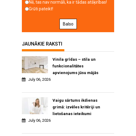
Nē, tas nav normāli, ka ir tādas atšķirības!
Grūti pateikt!
Balso
JAUNĀKIE RAKSTI
Vinila grīdas – stila un
funkcionalitātes
apvienojums jūsu mājās
July 06, 2026
Vaigu sārtums ikdienas
grimā: izvēles kritēriji un
lietošanas ieteikumi
July 06, 2026