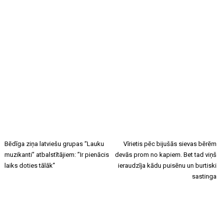
Bēdīga ziņa latviešu grupas “Lauku
Vīrietis pēc bijušās sievas bērēm
muzikanti” atbalstītājiem: ”Ir pienācis
devās prom no kapiem. Bet tad viņš
laiks doties tālāk”
ieraudzīja kādu puisēnu un burtiski
sastinga