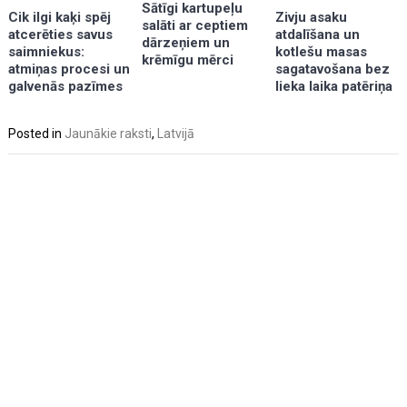
Sātīgi kartupeļu
Zivju asaku
Cik ilgi kaķi spēj
salāti ar ceptiem
atdalīšana un
atcerēties savus
dārzeņiem un
kotlešu masas
saimniekus:
krēmīgu mērci
sagatavošana bez
atmiņas procesi un
lieka laika patēriņa
galvenās pazīmes
Posted in
Jaunākie raksti
,
Latvijā
Post
navigation