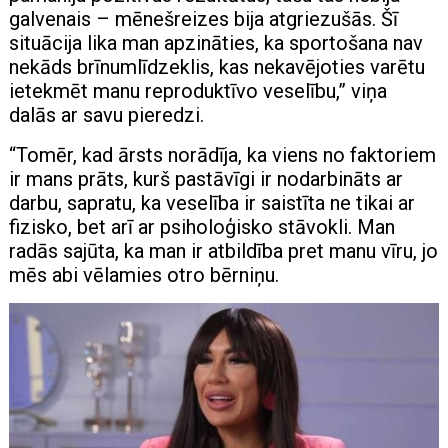
galvenais – mēnešreizes bija atgriezušās. Šī
situācija lika man apzināties, ka sportošana nav
nekāds brīnumlīdzeklis, kas nekavējoties varētu
ietekmēt manu reproduktīvo veselību,” viņa
dalās ar savu pieredzi.
“Tomēr, kad ārsts norādīja, ka viens no faktoriem
ir mans prāts, kurš pastāvīgi ir nodarbināts ar
darbu, sapratu, ka veselība ir saistīta ne tikai ar
fizisko, bet arī ar psiholoģisko stāvokli. Man
radās sajūta, ka man ir atbildība pret manu vīru, jo
mēs abi vēlamies otro bērniņu.