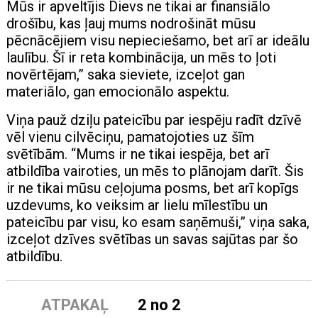
Mūs ir apveltījis Dievs ne tikai ar finansiālo
drošību, kas ļauj mums nodrošināt mūsu
pēcnācējiem visu nepieciešamo, bet arī ar ideālu
laulību. Šī ir reta kombinācija, un mēs to ļoti
novērtējam,” saka sieviete, izceļot gan
materiālo, gan emocionālo aspektu.
Viņa pauž dziļu pateicību par iespēju radīt dzīvē
vēl vienu cilvēciņu, pamatojoties uz šīm
svētībām. “Mums ir ne tikai iespēja, bet arī
atbildība vairoties, un mēs to plānojam darīt. Šis
ir ne tikai mūsu ceļojuma posms, bet arī kopīgs
uzdevums, ko veiksim ar lielu mīlestību un
pateicību par visu, ko esam saņēmuši,” viņa saka,
izceļot dzīves svētības un savas sajūtas par šo
atbildību.
ATPAKAĻ
2 no 2