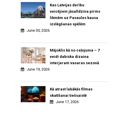
Kas Latvijas derību
veicējiem jāsalīdzina pirms
likmēm uz Pasaules kausa
izslēgšanas spēlēm
June 30, 2026
Mājoklis kā no ceļojuma – 7
veidi dabiska dizaina
interjeram vasaras sezonā
June 19, 2026
Kā atrast labākās filmas
skatīšanai tiešsaistē
June 17, 2026