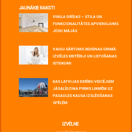
JAUNĀKIE RAKSTI
VINILA GRĪDAS – STILA UN
FUNKCIONALITĀTES APVIENOJUMS
JŪSU MĀJĀS
July 06, 2026
VAIGU SĀRTUMS IKDIENAS GRIMĀ:
IZVĒLES KRITĒRIJI UN LIETOŠANAS
IETEIKUMI
July 06, 2026
KAS LATVIJAS DERĪBU VEICĒJIEM
JĀSALĪDZINA PIRMS LIKMĒM UZ
PASAULES KAUSA IZSLĒGŠANAS
SPĒLĒM
June 30, 2026
IZVĒLNE