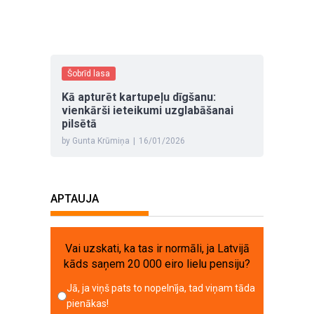
Šobrīd lasa
Kā apturēt kartupeļu dīgšanu:
vienkārši ieteikumi uzglabāšanai
pilsētā
by Gunta Krūmiņa
|
16/01/2026
APTAUJA
Vai uzskati, ka tas ir normāli, ja Latvijā
kāds saņem 20 000 eiro lielu pensiju?
Jā, ja viņš pats to nopelnīja, tad viņam tāda
pienākas!