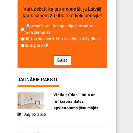
Vai uzskati, ka tas ir normāli, ja Latvijā
kāds saņem 20 000 eiro lielu pensiju?
Jā, ja viņš pats to nopelnīja, tad viņam
tāda pienākas!
Nē, tas nav normāli, ka ir tādas atšķirības!
Grūti pateikt!
Balso
JAUNĀKIE RAKSTI
Vinila grīdas – stila un
funkcionalitātes
apvienojums jūsu mājās
July 06, 2026