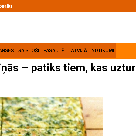
cionalitātes apvienojums jūsu mājās
ANSES
SAISTOŠI
PASAULĒ
LATVIJĀ
NOTIKUMI
iņās – patiks tiem, kas uztur