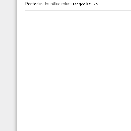
Posted in
Jaunākie raksti
Tagged
k-tulks
Post
navigation