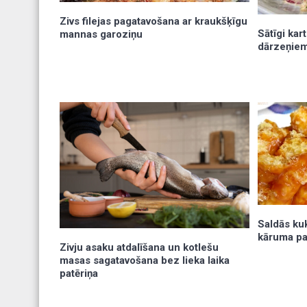
Zivs filejas pagatavošana ar kraukšķīgu
Sātīgi kar
mannas garoziņu
dārzeņiem
Saldās kuk
kāruma pa
Zivju asaku atdalīšana un kotlešu
masas sagatavošana bez lieka laika
patēriņa