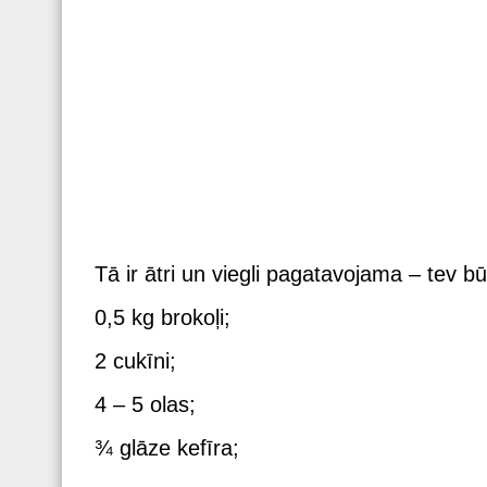
Tā ir ātri un viegli pagatavojama – tev 
0,5 kg brokoļi;
2 cukīni;
4 – 5 olas;
¾ glāze kefīra;