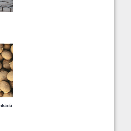
s
nkārši