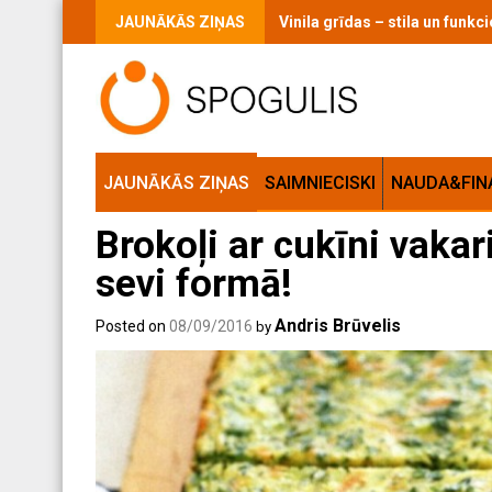
Skip
JAUNĀKĀS ZIŅAS
Vinila grīdas – stila un funk
to
content
JAUNĀKĀS ZIŅAS
SAIMNIECISKI
NAUDA&FIN
Brokoļi ar cukīni vakar
sevi formā!
Andris Brūvelis
Posted on
08/09/2016
by