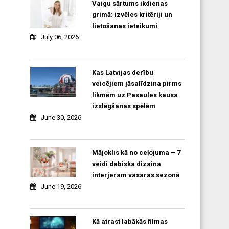
Vaigu sārtums ikdienas
grimā: izvēles kritēriji un
lietošanas ieteikumi
July 06, 2026
Kas Latvijas derību
veicējiem jāsalīdzina pirms
likmēm uz Pasaules kausa
izslēgšanas spēlēm
June 30, 2026
Mājoklis kā no ceļojuma – 7
veidi dabiska dizaina
interjeram vasaras sezonā
June 19, 2026
Kā atrast labākās filmas