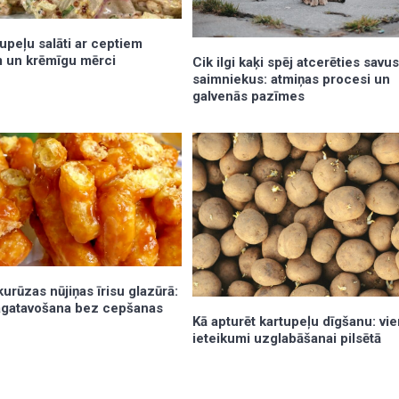
tupeļu salāti ar ceptiem
 un krēmīgu mērci
Cik ilgi kaķi spēj atcerēties savu
saimniekus: atmiņas procesi un
galvenās pazīmes
urūzas nūjiņas īrisu glazūrā:
gatavošana bez cepšanas
Kā apturēt kartupeļu dīgšanu: vie
ieteikumi uzglabāšanai pilsētā