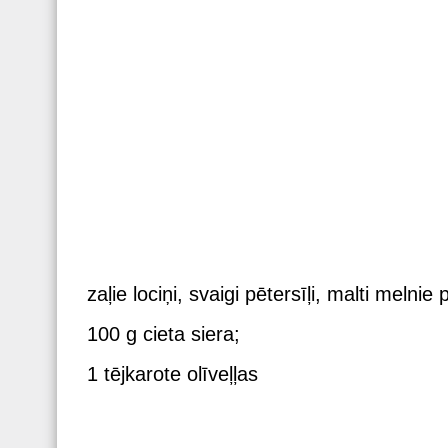
zaļie lociņi, svaigi pētersīļi, malti melnie
100 g cieta siera;
1 tējkarote olīveļļas