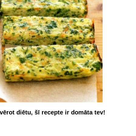
ērot diētu, šī recepte ir domāta tev!