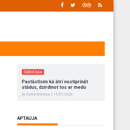
Šobrīd lasa
Pastāstīsim kā ātri nostiprināt
stādus, dzirdinot tos ar medu
by Gunta Krūmiņa
|
16/01/2026
APTAUJA