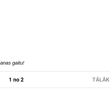
šanas gaitu!
1 no 2
TĀLĀK