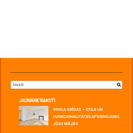
JAUNĀKIE RAKSTI
VINILA GRĪDAS – STILA UN
FUNKCIONALITĀTES APVIENOJUMS
JŪSU MĀJĀS
July 06, 2026