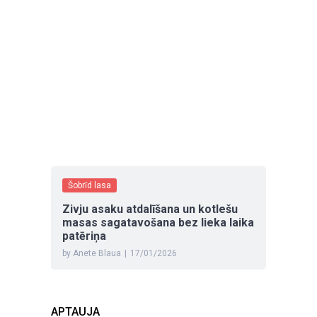
Šobrīd lasa
Zivju asaku atdalīšana un kotlešu
masas sagatavošana bez lieka laika
patēriņa
by Anete Blaua
|
17/01/2026
APTAUJA