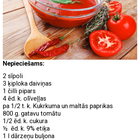
Nepieciešams:
2 sīpoli
3 ķiploka daiviņas
1 čilli pipars
4 ēd. k. olīveļļas
pa 1/2 t. k. Kukrkuma un maltās paprikas
800 g. gatavu tomātu
1/2 ēd. k. cukura
½ ēd. k. 9% etiķa
1 l dārzeņu buljona