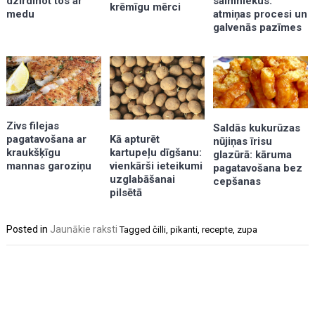
dzirdinot tos ar
saimniekus:
krēmīgu mērci
medu
atmiņas procesi un
galvenās pazīmes
Zivs filejas
Saldās kukurūzas
Kā apturēt
pagatavošana ar
nūjiņas īrisu
kartupeļu dīgšanu:
kraukšķīgu
glazūrā: kāruma
vienkārši ieteikumi
mannas garoziņu
pagatavošana bez
uzglabāšanai
cepšanas
pilsētā
Posted in
Jaunākie raksti
Tagged
čilli
,
pikanti
,
recepte
,
zupa
Post
navigation