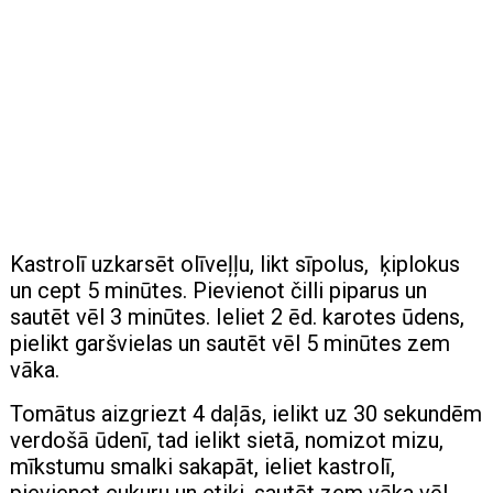
Kastrolī uzkarsēt olīveļļu, likt sīpolus, ķiplokus
un cept 5 minūtes. Pievienot čilli piparus un
sautēt vēl 3 minūtes. Ieliet 2 ēd. karotes ūdens,
pielikt garšvielas un sautēt vēl 5 minūtes zem
vāka.
Tomātus aizgriezt 4 daļās, ielikt uz 30 sekundēm
verdošā ūdenī, tad ielikt sietā, nomizot mizu,
mīkstumu smalki sakapāt, ieliet kastrolī,
pievienot cukuru un etiķi, sautēt zem vāka vēl