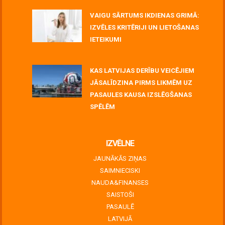
VAIGU SĀRTUMS IKDIENAS GRIMĀ:
IZVĒLES KRITĒRIJI UN LIETOŠANAS
IETEIKUMI
July 06, 2026
KAS LATVIJAS DERĪBU VEICĒJIEM
JĀSALĪDZINA PIRMS LIKMĒM UZ
PASAULES KAUSA IZSLĒGŠANAS
SPĒLĒM
June 30, 2026
IZVĒLNE
JAUNĀKĀS ZIŅAS
SAIMNIECISKI
NAUDA&FINANSES
SAISTOŠI
PASAULĒ
LATVIJĀ