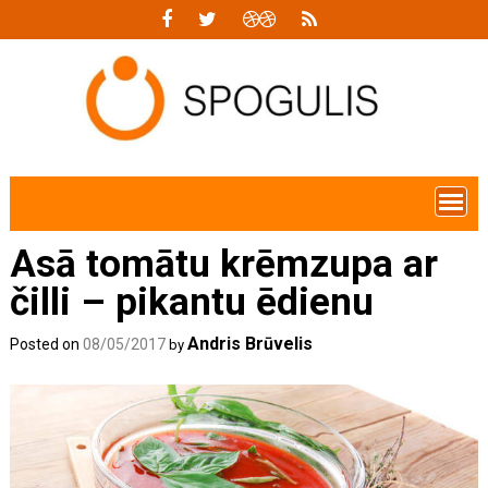
Skip
to
content
Asā tomātu krēmzupa ar
čilli – pikantu ēdienu
Andris Brūvelis
Posted on
08/05/2017
by