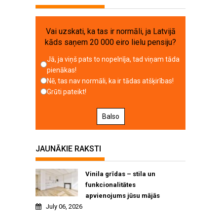
Vai uzskati, ka tas ir normāli, ja Latvijā
kāds saņem 20 000 eiro lielu pensiju?
Jā, ja viņš pats to nopelnīja, tad viņam tāda
pienākas!
Nē, tas nav normāli, ka ir tādas atšķirības!
Grūti pateikt!
Balso
JAUNĀKIE RAKSTI
Vinila grīdas – stila un
funkcionalitātes
apvienojums jūsu mājās
July 06, 2026