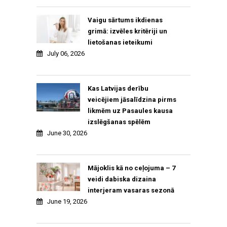
Vaigu sārtums ikdienas
grimā: izvēles kritēriji un
lietošanas ieteikumi
July 06, 2026
Kas Latvijas derību
veicējiem jāsalīdzina pirms
likmēm uz Pasaules kausa
izslēgšanas spēlēm
June 30, 2026
Mājoklis kā no ceļojuma – 7
veidi dabiska dizaina
interjeram vasaras sezonā
June 19, 2026