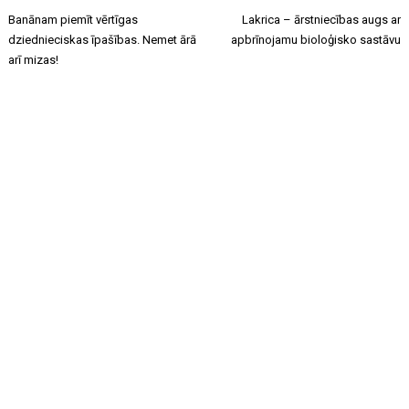
Banānam piemīt vērtīgas
Lakrica – ārstniecības augs ar
dziednieciskas īpašības. Nemet ārā
apbrīnojamu bioloģisko sastāvu
arī mizas!