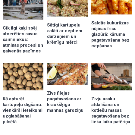
Saldās kukurūzas
Sātīgi kartupeļu
Cik ilgi kaķi spēj
nūjiņas īrisu
salāti ar ceptiem
atcerēties savus
glazūrā: kāruma
dārzeņiem un
saimniekus:
pagatavošana bez
krēmīgu mērci
atmiņas procesi un
cepšanas
galvenās pazīmes
Zivs filejas
Kā apturēt
pagatavošana ar
Zivju asaku
kartupeļu dīgšanu:
kraukšķīgu
atdalīšana un
vienkārši ieteikumi
mannas garoziņu
kotlešu masas
uzglabāšanai
sagatavošana bez
pilsētā
lieka laika patēriņa