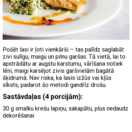
Pošēt lasi ir ļoti vienkārši – tas palīdz saglabāt
zivi sulīgu, maigu un pilnu garšas. Tā vietā, lai to
apstrādātu ar augstu karstumu, vārīšana notiek
lēni, maigi karsējot zivis garšvielām bagātā
šķidrumā. Nav riska, ka lasis izžūs vai kļūs
sīksts, padarot šo metodi gandrīz drošu.
Sastāvdaļas (4 porcijām):
30 g smalku krešu lapiņu, sakapātu, plus nedaudz
dekorēšanai