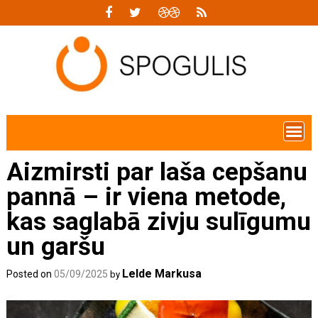
Skip
to
content
Aizmirsti par laša cepšanu
pannā – ir viena metode,
kas saglabā zivju sulīgumu
un garšu
Lelde Markusa
Posted on
05/09/2025
by