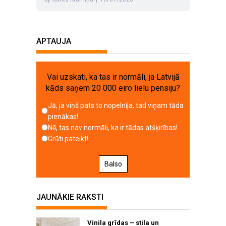
APTAUJA
Vai uzskati, ka tas ir normāli, ja Latvijā
kāds saņem 20 000 eiro lielu pensiju?
Jā, ja viņš pats to nopelnīja, tad viņam tāda
pienākas!
Nē, tas nav normāli, ka ir tādas atšķirības!
Grūti pateikt!
Balso
JAUNĀKIE RAKSTI
Vinila grīdas – stila un