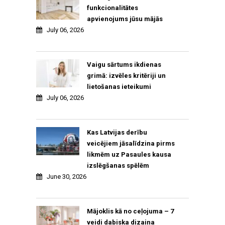
funkcionalitātes
apvienojums jūsu mājās
July 06, 2026
Vaigu sārtums ikdienas
grimā: izvēles kritēriji un
lietošanas ieteikumi
July 06, 2026
Kas Latvijas derību
veicējiem jāsalīdzina pirms
likmēm uz Pasaules kausa
izslēgšanas spēlēm
June 30, 2026
Mājoklis kā no ceļojuma – 7
veidi dabiska dizaina