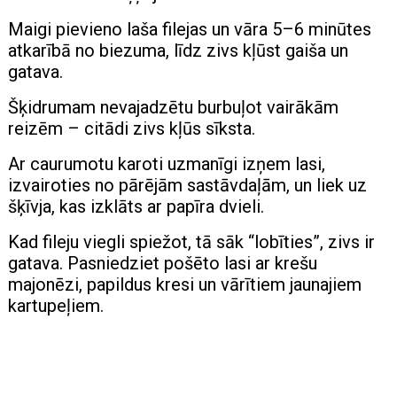
Maigi pievieno laša filejas un vāra 5–6 minūtes
atkarībā no biezuma, līdz zivs kļūst gaiša un
gatava.
Šķidrumam nevajadzētu burbuļot vairākām
reizēm – citādi zivs kļūs sīksta.
Ar caurumotu karoti uzmanīgi izņem lasi,
izvairoties no pārējām sastāvdaļām, un liek uz
šķīvja, kas izklāts ar papīra dvieli.
Kad fileju viegli spiežot, tā sāk “lobīties”, zivs ir
gatava. Pasniedziet pošēto lasi ar krešu
majonēzi, papildus kresi un vārītiem jaunajiem
kartupeļiem.