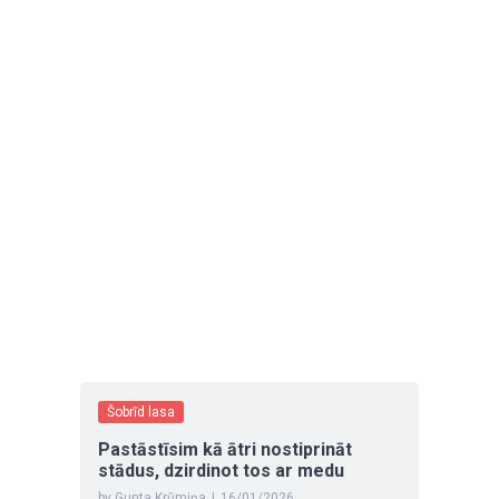
Šobrīd lasa
Pastāstīsim kā ātri nostiprināt
stādus, dzirdinot tos ar medu
by Gunta Krūmiņa
|
16/01/2026