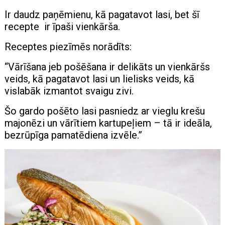
Ir daudz paņēmienu, kā pagatavot lasi, bet šī
recepte ir īpaši vienkārša.
Receptes piezīmēs norādīts:
“Vārīšana jeb pošēšana ir delikāts un vienkāršs
veids, kā pagatavot lasi un lielisks veids, kā
vislabāk izmantot svaigu zivi.
Šo gardo pošēto lasi pasniedz ar vieglu krešu
majonēzi un vārītiem kartupeļiem – tā ir ideāla,
bezrūpīga pamatēdiena izvēle.”