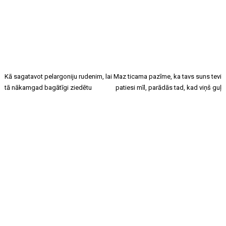
Kā sagatavot pelargoniju rudenim, lai
Maz ticama pazīme, ka tavs suns tevi
tā nākamgad bagātīgi ziedētu
patiesi mīl, parādās tad, kad viņš guļ