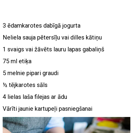
3 ēdamkarotes dabīgā jogurta
Neliela sauja pētersīļu vai dilles kātiņu
1 svaigs vai žāvēts lauru lapas gabaliņš
75 ml etiķa
5 melnie pipari graudi
½ tējkarotes sāls
4 lielas laša filejas ar ādu
Vārīti jaunie kartupeļi pasniegšanai