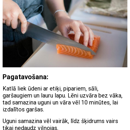
Pagatavošana:
Katlā liek ūdeni ar etiķi, pipariem, sāli,
garšaugiem un lauru lapu. Lēni uzvāra bez vāka,
tad samazina uguni un vāra vēl 10 minūtes, lai
izdalītos garšas.
Uguni samazina vēl vairāk, līdz šķidrums vairs
tikai nedaudz viļņojas.