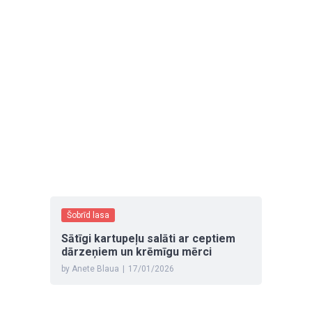
Šobrīd lasa
Sātīgi kartupeļu salāti ar ceptiem
dārzeņiem un krēmīgu mērci
by Anete Blaua
|
17/01/2026