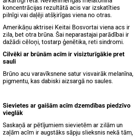
ārkārtīgi reta. Nevienmērīgas melatonīna
koncentrācijas rezultātā acis var izskatīties
pilnīgi vai daļēji atšķirīgas viena no otras.
Amerikāņu aktrisei Keitai Bosvortai viena acs ir
zila, bet otra brūna. Šai neparastajai parādībai ir
dažādi cēloņi, tostarp ģenētika, reti sindromi.
Cilvēki ar brūnām acīm ir visizturīgākie pret
sauli
Brūno acu varavīksnene satur visvairāk melanīna,
pigmentu, kas dabiski aizsargā no saules.
Sievietes ar gaišām acīm dzemdības piedzīvo
vieglāk
Saskaņā ar pētījumiem sievietēm ar zilām un
zaļām acīm ir augstāks sāpju slieksnis nekā tām,