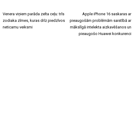
Venera viņiem parāda zelta ceļu: trīs
Apple iPhone 16 saskaras ar
zodiaka zīmes, kuras drīz piedzīvos
pieaugošām problēmām saistībā ar
neticamu veiksmi
mākslīgā intelekta aizkavēšanos un
pieaugošo Huawei konkurenci