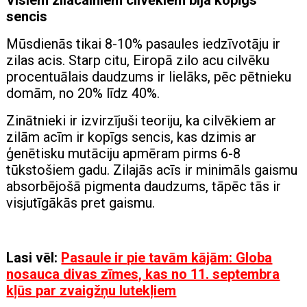
sencis
Mūsdienās tikai 8-10% pasaules iedzīvotāju ir
zilas acis. Starp citu, Eiropā zilo acu cilvēku
procentuālais daudzums ir lielāks, pēc pētnieku
domām, no 20% līdz 40%.
Zinātnieki ir izvirzījuši teoriju, ka cilvēkiem ar
zilām acīm ir kopīgs sencis, kas dzimis ar
ģenētisku mutāciju apmēram pirms 6-8
tūkstošiem gadu. Zilajās acīs ir minimāls gaismu
absorbējošā pigmenta daudzums, tāpēc tās ir
visjutīgākās pret gaismu.
Lasi vēl:
Pasaule ir pie tavām kājām: Globa
nosauca divas zīmes, kas no 11. septembra
kļūs par zvaigžņu lutekļiem