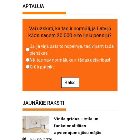
APTAUJA
Vai uzskati, ka tas ir normāli, ja Latvijā
kāds saņem 20 000 eiro lielu pensiju?
Jā, ja viņš pats to nopelnīja, tad viņam tāda
pienākas!
Nē, tas nav normāli, ka ir tādas atšķirības!
Grūti pateikt!
Balso
JAUNĀKIE RAKSTI
Vinila grīdas – stila un
funkcionalitātes
apvienojums jūsu mājās
July 06, 2026