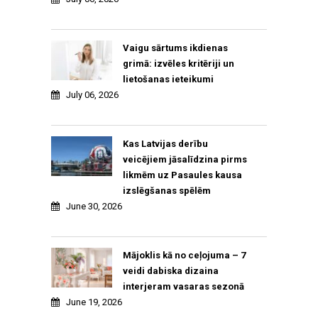
Vaigu sārtums ikdienas
grimā: izvēles kritēriji un
lietošanas ieteikumi
July 06, 2026
Kas Latvijas derību
veicējiem jāsalīdzina pirms
likmēm uz Pasaules kausa
izslēgšanas spēlēm
June 30, 2026
Mājoklis kā no ceļojuma – 7
veidi dabiska dizaina
interjeram vasaras sezonā
June 19, 2026