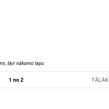
ājumi, šķir nākamo lapu
1 no 2
TĀLĀK