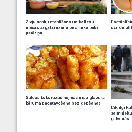
Zivju asaku atdalīšana un kotlešu
Pastāstīsi
masas sagatavošana bez lieka laika
dzirdinot
patēriņa
Saldās kukurūzas nūjiņas īrisu glazūrā:
kāruma pagatavošana bez cepšanas
Cik ilgi k
saimnieku
galvenās 