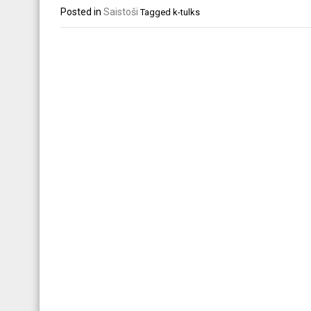
Posted in
Saistoši
Tagged
k-tulks
Post
navigation