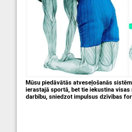
Mūsu piedāvātās atveseļošanās sistēmas
ierastajā sportā, bet tie iekustina visa
darbību, sniedzot impulsus dzīvības f