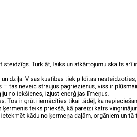
steidzīgs. Turklāt, laiks un atkārtojumu skaits arī i
un dziļa. Visas kustības tiek pildītas nesteidzoties,
 – tas neveic straujus pagriezienus, viss ir plūsmai
iju no iekšienes, izjust enerģijas līmeņus.
s. Tos ir grūti iemācīties tikai tādēļ, ka nepiecieš
s ķermenis teiks priekšā, kā pareizi katrs vingrināj
ar ietekmēt kādu no ķermeņa daļām, orgāniem un tā t