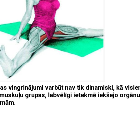
 vingrinājumi varbūt nav tik dinamiski, kā visi
s muskuļu grupas, labvēlīgi ietekmē iekšejo orgānu
ormām.