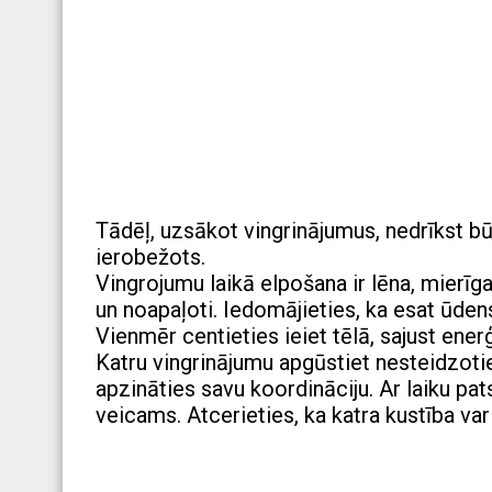
Tādēļ, uzsākot vingrinājumus, nedrīkst būt 
ierobežots.
Vingrojumu laikā elpošana ir lēna, mierīga 
un noapaļoti. Iedomājieties, ka esat ūdens
Vienmēr centieties ieiet tēlā, sajust enerģ
Katru vingrinājumu apgūstiet nesteidzotie
apzināties savu koordināciju. Ar laiku pat
veicams. Atcerieties, ka katra kustība v