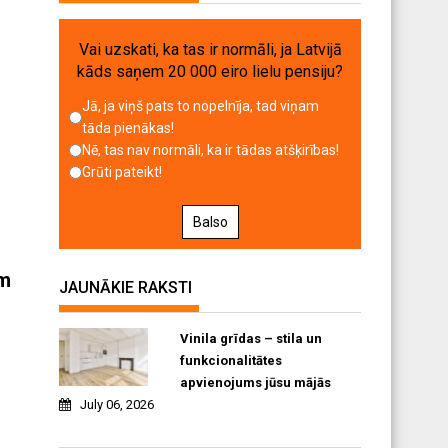
Vai uzskati, ka tas ir normāli, ja Latvijā
kāds saņem 20 000 eiro lielu pensiju?
Jā, ja viņš pats to nopelnīja, tad viņam
tāda pienākas!
Nē, tas nav normāli, ka ir tādas atšķirības!
Grūti pateikt!
Balso
em
JAUNĀKIE RAKSTI
Vinila grīdas – stila un
funkcionalitātes
apvienojums jūsu mājās
July 06, 2026