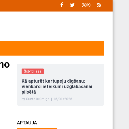
 no
Šobrīd lasa
Kā apturēt kartupeļu dīgšanu:
vienkārši ieteikumi uzglabāšanai
pilsētā
by Gunta Krūmiņa
|
16/01/2026
APTAUJA