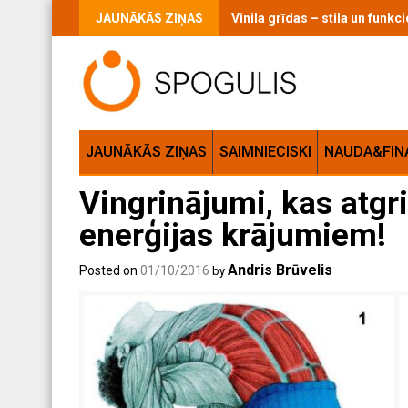
Skip
JAUNĀKĀS ZIŅAS
Vinila grīdas – stila un funk
to
content
JAUNĀKĀS ZIŅAS
SAIMNIECISKI
NAUDA&FIN
Vingrinājumi, kas atgr
enerģijas krājumiem!
Andris Brūvelis
Posted on
01/10/2016
by