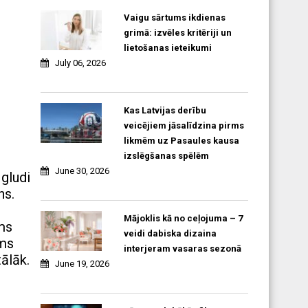
Vaigu sārtums ikdienas
grimā: izvēles kritēriji un
lietošanas ieteikumi
July 06, 2026
Kas Latvijas derību
veicējiem jāsalīdzina pirms
likmēm uz Pasaules kausa
r
izslēgšanas spēlēm
June 30, 2026
 gludi
ns.
Mājoklis kā no ceļojuma – 7
ams
veidi dabiska dizaina
ums
interjeram vasaras sezonā
ālāk.
June 19, 2026