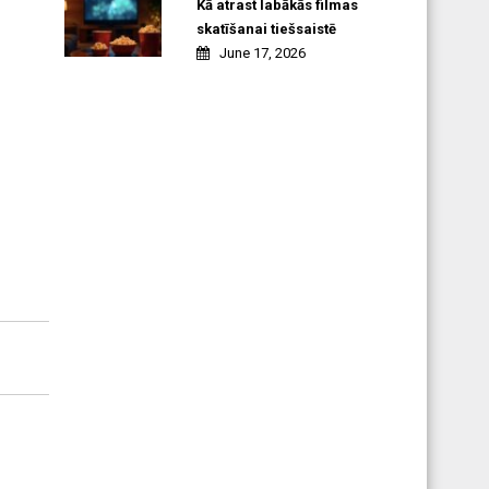
Kā atrast labākās filmas
skatīšanai tiešsaistē
June 17, 2026