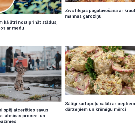
Zivs filejas pagatavošana ar kra
mannas garoziņu
m kā ātri nostiprināt stādus,
 tos ar medu
Sātīgi kartupeļu salāti ar ceptie
dārzeņiem un krēmīgu mērci
aķi spēj atcerēties savus
s: atmiņas procesi un
pazīmes