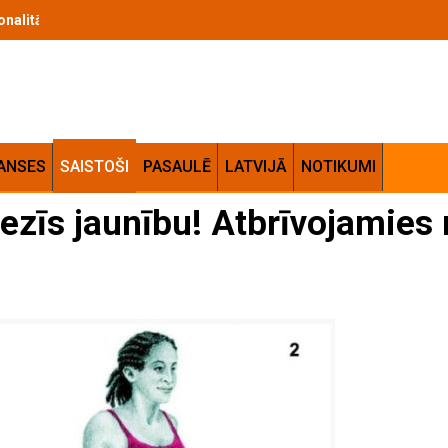
cionalitātes apvienojums jūsu mājās
ANSES
SAISTOŠI
PASAULĒ
LATVIJĀ
NOTIKUMI
iezīs jaunību! Atbrīvojamies