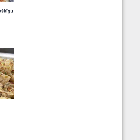
ukšķīgu
m