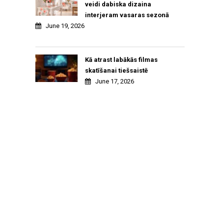
veidi dabiska dizaina
interjeram vasaras sezonā
June 19, 2026
Kā atrast labākās filmas
skatīšanai tiešsaistē
June 17, 2026