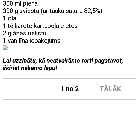
300 ml piena
300 g sviesta (ar tauku saturu 82,5%)
1 ola
1 tējkarote kartupeļu cietes
2 glāzes riekstu
1 vanilīna iepakojums
Lai uzzinātu, kā neatvairāmo torti pagatavot,
šķiriet nākamo lapu!
1 no 2
TĀLĀK