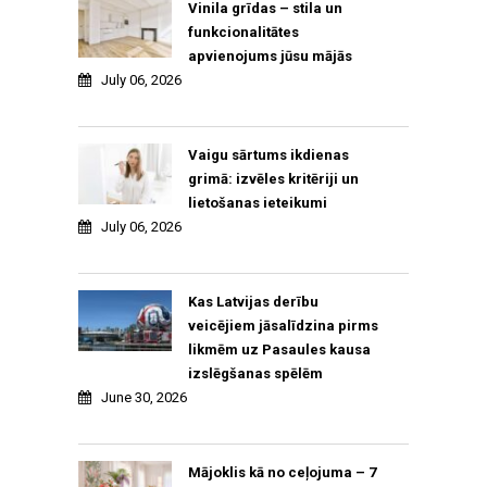
Vinila grīdas – stila un
funkcionalitātes
apvienojums jūsu mājās
July 06, 2026
Vaigu sārtums ikdienas
grimā: izvēles kritēriji un
lietošanas ieteikumi
July 06, 2026
Kas Latvijas derību
veicējiem jāsalīdzina pirms
likmēm uz Pasaules kausa
izslēgšanas spēlēm
June 30, 2026
Mājoklis kā no ceļojuma – 7