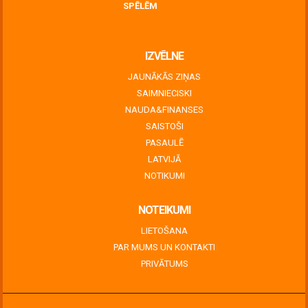
SPĒLĒM
June 30, 2026
IZVĒLNE
JAUNĀKĀS ZIŅAS
SAIMNIECISKI
NAUDA&FINANSES
SAISTOŠI
PASAULĒ
LATVIJĀ
NOTIKUMI
NOTEIKUMI
LIETOŠANA
PAR MUMS UN KONTAKTI
PRIVĀTUMS