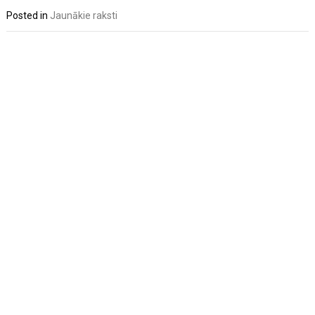
Posted in
Jaunākie raksti
Post
navigation