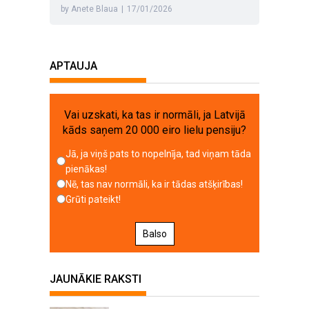
by Anete Blaua
|
17/01/2026
APTAUJA
Vai uzskati, ka tas ir normāli, ja Latvijā
kāds saņem 20 000 eiro lielu pensiju?
Jā, ja viņš pats to nopelnīja, tad viņam tāda
pienākas!
Nē, tas nav normāli, ka ir tādas atšķirības!
Grūti pateikt!
Balso
JAUNĀKIE RAKSTI