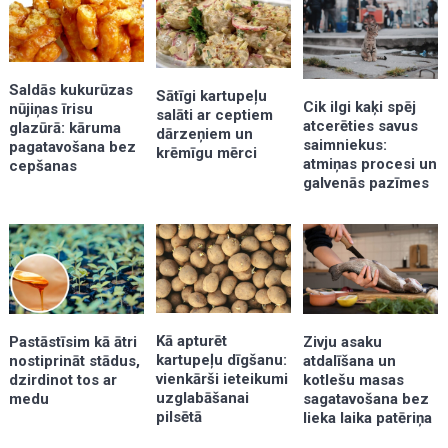
Saldās kukurūzas
Sātīgi kartupeļu
Cik ilgi kaķi spēj
nūjiņas īrisu
salāti ar ceptiem
atcerēties savus
glazūrā: kāruma
dārzeņiem un
saimniekus:
pagatavošana bez
krēmīgu mērci
atmiņas procesi un
cepšanas
galvenās pazīmes
Kā apturēt
Zivju asaku
Pastāstīsim kā ātri
kartupeļu dīgšanu:
atdalīšana un
nostiprināt stādus,
vienkārši ieteikumi
kotlešu masas
dzirdinot tos ar
uzglabāšanai
sagatavošana bez
medu
pilsētā
lieka laika patēriņa