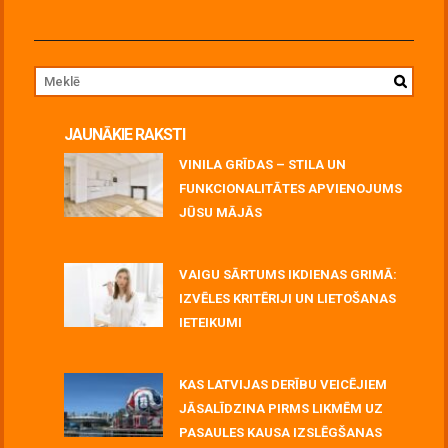
JAUNĀKIE RAKSTI
VINILA GRĪDAS – STILA UN
FUNKCIONALITĀTES APVIENOJUMS
JŪSU MĀJĀS
July 06, 2026
VAIGU SĀRTUMS IKDIENAS GRIMĀ:
IZVĒLES KRITĒRIJI UN LIETOŠANAS
IETEIKUMI
July 06, 2026
KAS LATVIJAS DERĪBU VEICĒJIEM
JĀSALĪDZINA PIRMS LIKMĒM UZ
PASAULES KAUSA IZSLĒGŠANAS