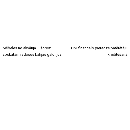
Mēbeles no akvārija – šoreiz
ONEfinance.lv pieredze patērētāju
apskatām radošus kafijas galdiņus
kreditēšanā