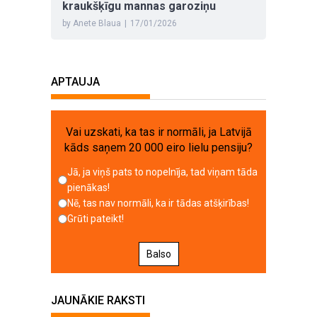
kraukšķīgu mannas garoziņu
by Anete Blaua
|
17/01/2026
APTAUJA
Vai uzskati, ka tas ir normāli, ja Latvijā
kāds saņem 20 000 eiro lielu pensiju?
Jā, ja viņš pats to nopelnīja, tad viņam tāda
pienākas!
Nē, tas nav normāli, ka ir tādas atšķirības!
Grūti pateikt!
Balso
JAUNĀKIE RAKSTI