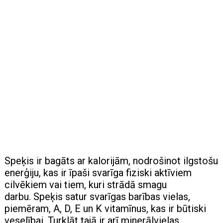
Speķis ir bagāts ar kalorijām, nodrošinot ilgstošu
enerģiju, kas ir īpaši svarīga fiziski aktīviem
cilvēkiem vai tiem, kuri strādā smagu
darbu. Speķis satur svarīgas barības vielas,
piemēram, A, D, E un K vitamīnus, kas ir būtiski
veselībai. Turklāt tajā ir arī minerālvielas,