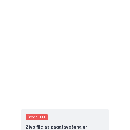
Šobrīd lasa
Zivs filejas pagatavošana ar