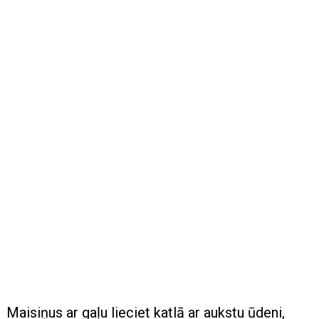
Maisiņus ar gaļu lieciet katlā ar aukstu ūdeni,