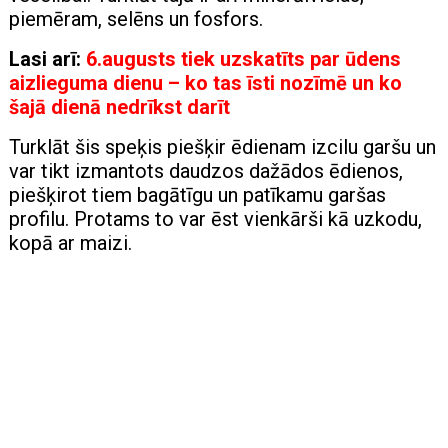
piemēram, selēns un fosfors.
Lasi arī:
6.augusts tiek uzskatīts par ūdens
aizlieguma dienu – ko tas īsti nozīmē un ko
šajā dienā nedrīkst darīt
Turklāt šis speķis piešķir ēdienam izcilu garšu un
var tikt izmantots daudzos dažādos ēdienos,
piešķirot tiem bagātīgu un patīkamu garšas
profilu. Protams to var ēst vienkārši kā uzkodu,
kopā ar maizi.