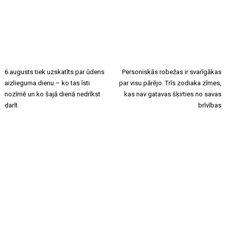
6.augusts tiek uzskatīts par ūdens
Personiskās robežas ir svarīgākas
aizlieguma dienu – ko tas īsti
par visu pārējo. Trīs zodiaka zīmes,
nozīmē un ko šajā dienā nedrīkst
kas nav gatavas šķirties no savas
darīt
brīvības