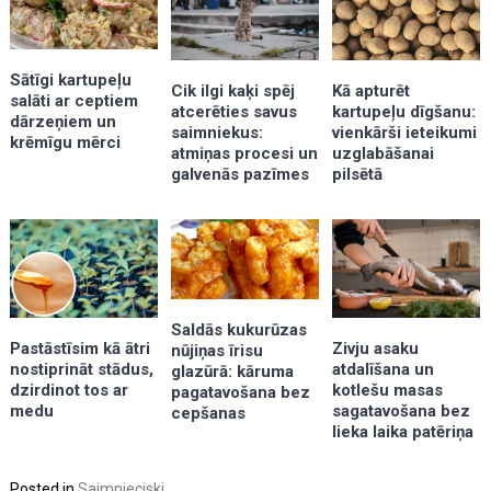
Sātīgi kartupeļu
Kā apturēt
Cik ilgi kaķi spēj
salāti ar ceptiem
kartupeļu dīgšanu:
atcerēties savus
dārzeņiem un
vienkārši ieteikumi
saimniekus:
krēmīgu mērci
uzglabāšanai
atmiņas procesi un
pilsētā
galvenās pazīmes
Saldās kukurūzas
Zivju asaku
Pastāstīsim kā ātri
nūjiņas īrisu
atdalīšana un
nostiprināt stādus,
glazūrā: kāruma
kotlešu masas
dzirdinot tos ar
pagatavošana bez
sagatavošana bez
medu
cepšanas
lieka laika patēriņa
Posted in
Saimnieciski