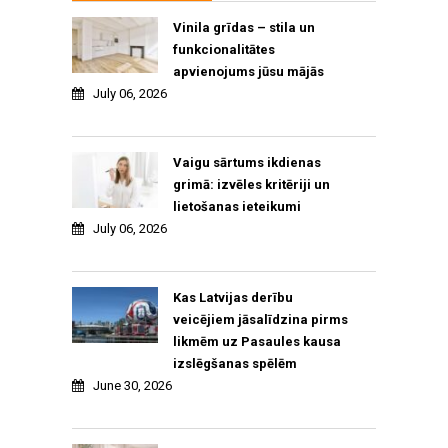
Vinila grīdas – stila un
funkcionalitātes
apvienojums jūsu mājās
July 06, 2026
Vaigu sārtums ikdienas
grimā: izvēles kritēriji un
lietošanas ieteikumi
July 06, 2026
Kas Latvijas derību
veicējiem jāsalīdzina pirms
likmēm uz Pasaules kausa
izslēgšanas spēlēm
June 30, 2026