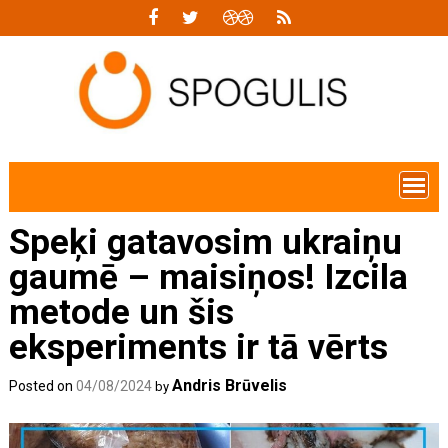
Skip
to
content
Speķi gatavosim ukraiņu
gaumē – maisiņos! Izcila
metode un šis
eksperiments ir tā vērts
Andris Brūvelis
Posted on
04/08/2024
by