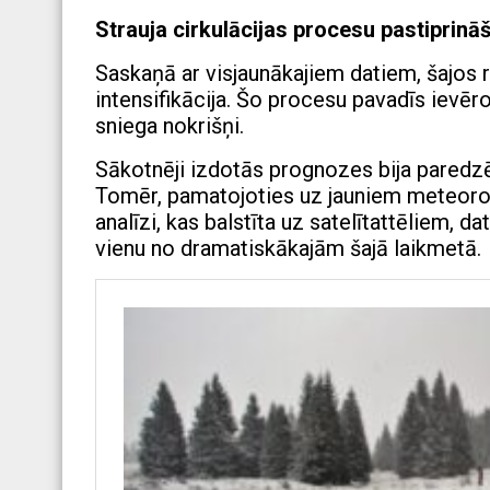
Strauja cirkulācijas procesu pastiprinā
Saskaņā ar visjaunākajiem datiem, šajos
intensifikācija. Šo procesu pavadīs iev
sniega nokrišņi.
Sākotnēji izdotās prognozes bija paredzēj
Tomēr, pamatojoties uz jauniem meteoro
analīzi, kas balstīta uz satelītattēliem, dat
vienu no dramatiskākajām šajā laikmetā.