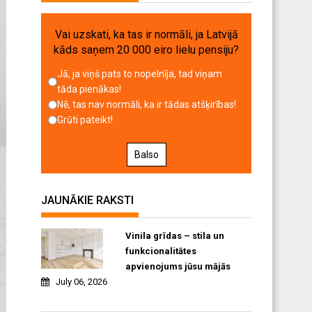
Vai uzskati, ka tas ir normāli, ja Latvijā
kāds saņem 20 000 eiro lielu pensiju?
Jā, ja viņš pats to nopelnīja, tad viņam
tāda pienākas!
Nē, tas nav normāli, ka ir tādas atšķirības!
Grūti pateikt!
Balso
JAUNĀKIE RAKSTI
Vinila grīdas – stila un
funkcionalitātes
apvienojums jūsu mājās
July 06, 2026