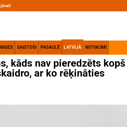
m jāsalīdzina pirms likmēm uz Pasaules kausa izslēgšanas spēlēm
ANSES
SAISTOŠI
PASAULĒ
LATVIJĀ
NOTIKUMI
, kāds nav pieredzēts kopš
kaidro, ar ko rēķināties