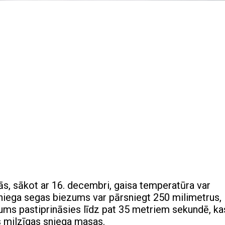
s, sākot ar 16. decembri, gaisa temperatūra var
 sniega segas biezums var pārsniegt 250 milimetrus,
trums pastiprināsies līdz pat 35 metriem sekundē, ka
s milzīgas sniega masas.