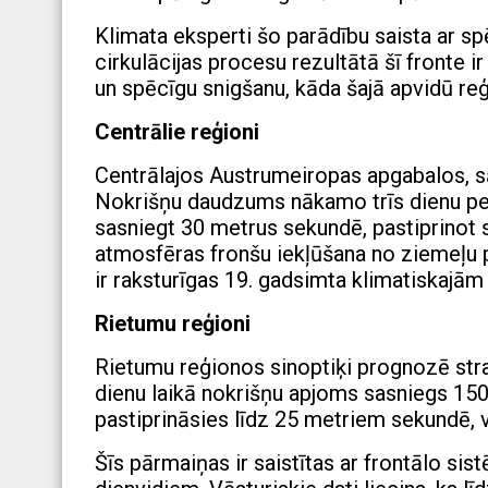
Klimata eksperti šo parādību saista ar sp
cirkulācijas procesu rezultātā šī fronte i
un spēcīgu snigšanu, kāda šajā apvidū reģi
Centrālie reģioni
Centrālajos Austrumeiropas apgabalos, sā
Nokrišņu daudzums nākamo trīs dienu per
sasniegt 30 metrus sekundē, pastiprinot 
atmosfēras fronšu iekļūšana no ziemeļu 
ir raksturīgas 19. gadsimta klimatiskajām ī
Rietumu reģioni
Rietumu reģionos sinoptiķi prognozē stra
dienu laikā nokrišņu apjoms sasniegs 150
pastiprināsies līdz 25 metriem sekundē, 
Šīs pārmaiņas ir saistītas ar frontālo si