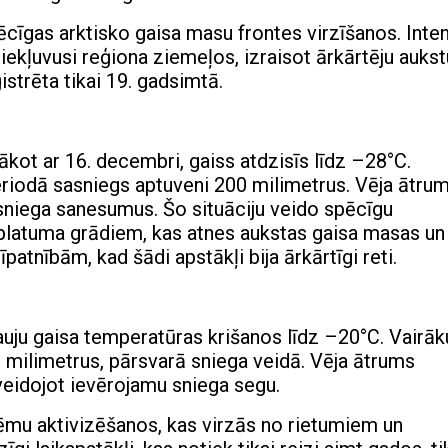
ēcīgas arktisko gaisa masu frontes virzīšanos. Inte
r iekļuvusi reģiona ziemeļos, izraisot ārkārtēju auk
strēta tikai 19. gadsimtā.
kot ar 16. decembri, gaiss atdzisīs līdz –28°C.
iodā sasniegs aptuveni 200 milimetrus. Vēja ātrum
sniega sanesumus. Šo situāciju veido spēcīgu
platuma grādiem, kas atnes aukstas gaisa masas un
patnībām, kad šādi apstākļi bija ārkārtīgi reti.
uju gaisa temperatūras krišanos līdz –20°C. Vairāk
 milimetrus, pārsvarā sniega veidā. Vēja ātrums
veidojot ievērojamu sniega segu.
stēmu aktivizēšanos, kas virzās no rietumiem un