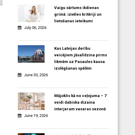
Vaigu sārtums ikdienas
grimā: izvēles kritēriji un
lietošanas ieteikumi
July 06, 2026
Kas Latvijas derību
veicējiem jāsalīdzina pirms
likmēm uz Pasaules kausa
izslēgšanas spēlēm
June 30, 2026
Mājoklis kā no ceļojuma – 7
veidi dabiska dizaina
interjeram vasaras sezonā
June 19, 2026