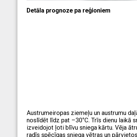
Detāla prognoze pa reģioniem
Austrumeiropas ziemeļu un austrumu daļā
noslīdēt līdz pat –30°C. Trīs dienu laikā
izveidojot ļoti blīvu sniega kārtu. Vēja ā
radīs spēcīgas sniega vētras un pārvieto