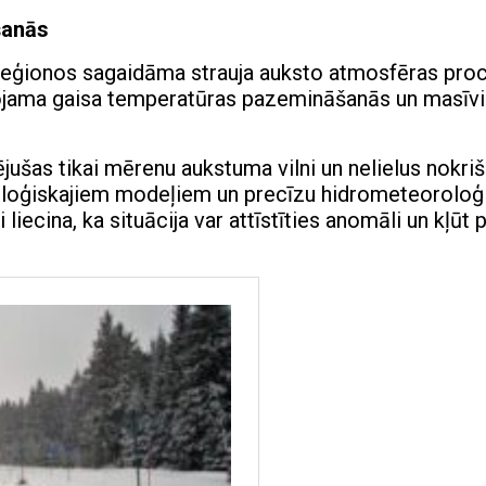
šanās
 reģionos sagaidāma strauja auksto atmosfēras pro
ērojama gaisa temperatūras pazemināšanās un masīvi
ušas tikai mērenu aukstuma vilni un nelielus nokriš
loģiskajiem modeļiem un precīzu hidrometeoroloģ
i liecina, ka situācija var attīstīties anomāli un kļūt 