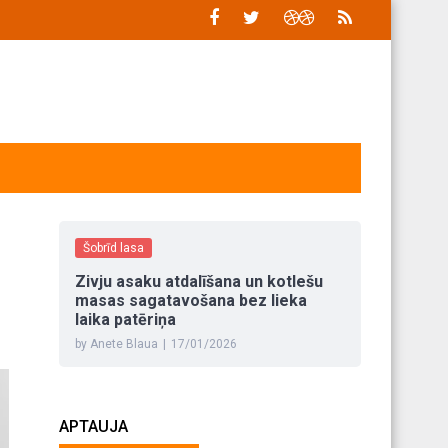
Šobrīd lasa
Zivju asaku atdalīšana un kotlešu
masas sagatavošana bez lieka
laika patēriņa
by Anete Blaua
|
17/01/2026
APTAUJA