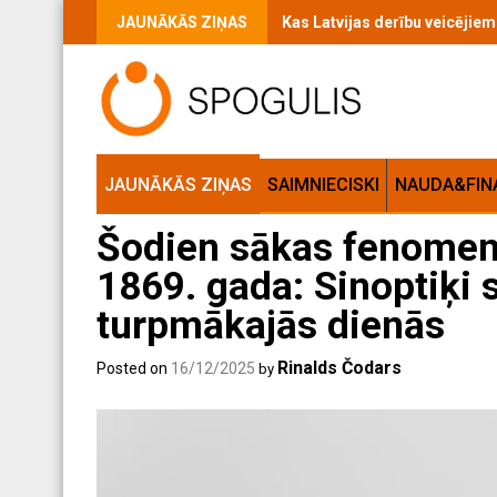
Skip
JAUNĀKĀS ZIŅAS
Kas Latvijas derību veicējie
to
content
JAUNĀKĀS ZIŅAS
SAIMNIECISKI
NAUDA&FIN
Šodien sākas fenomens
1869. gada: Sinoptiķi s
turpmākajās dienās
Rinalds Čodars
Posted on
16/12/2025
by