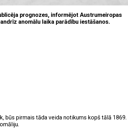
ublicēja prognozes, informējot Austrumeiropas
gandrīz anomālu laika parādību iestāšanos.
māk, būs pirmais tāda veida notikums kopš tālā 1869.
omāliju.