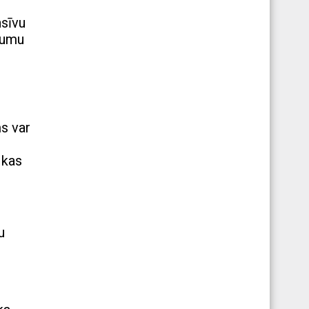
nsīvu
stumu
s var
 kas
u