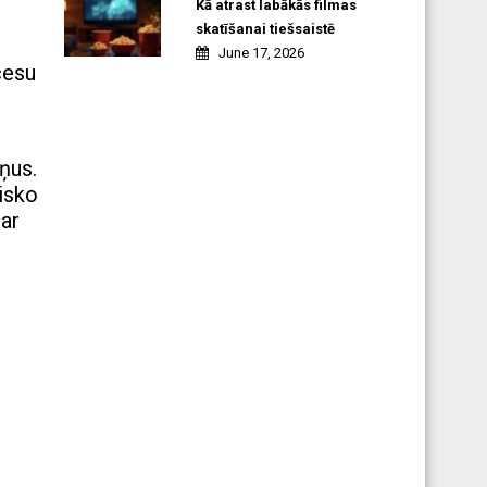
Kā atrast labākās filmas
skatīšanai tiešsaistē
June 17, 2026
cesu
ņus.
isko
par