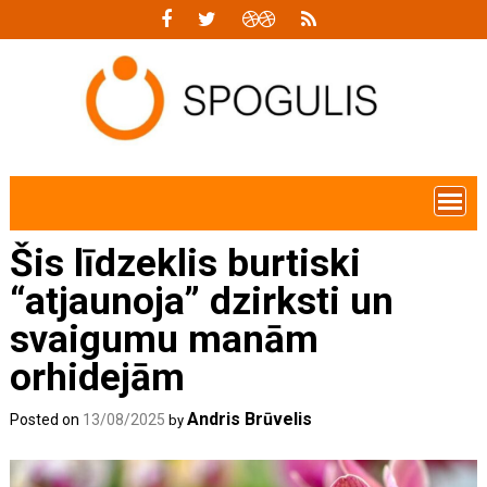
Skip
to
content
Šis līdzeklis burtiski
“atjaunoja” dzirksti un
svaigumu manām
orhidejām
Andris Brūvelis
Posted on
13/08/2025
by