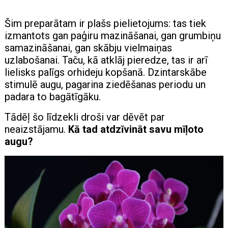
Šim preparātam ir plašs pielietojums: tas tiek
izmantots gan paģiru mazināšanai, gan grumbiņu
samazināšanai, gan skābju vielmaiņas
uzlabošanai. Taču, kā atklāj pieredze, tas ir arī
lielisks palīgs orhideju kopšanā. Dzintarskābe
stimulē augu, pagarina ziedēšanas periodu un
padara to bagātīgāku.
Tādēļ šo līdzekli droši var dēvēt par
neaizstājamu.
Kā tad atdzīvināt savu mīļoto
augu?