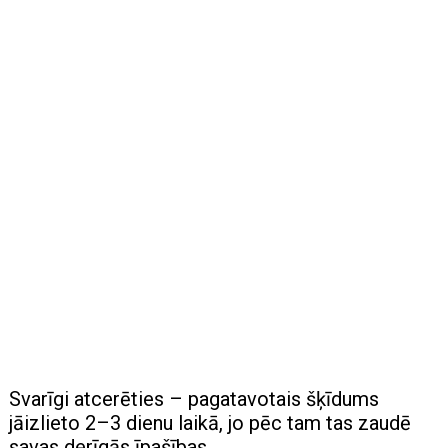
Svarīgi atcerēties – pagatavotais šķīdums
jāizlieto 2–3 dienu laikā, jo pēc tam tas zaudē
savas derīgās īpašības.