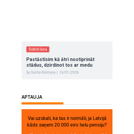
Šobrīd lasa
Pastāstīsim kā ātri nostiprināt
stādus, dzirdinot tos ar medu
by Gunta Krūmiņa
|
16/01/2026
APTAUJA
Vai uzskati, ka tas ir normāli, ja Latvijā
kāds saņem 20 000 eiro lielu pensiju?