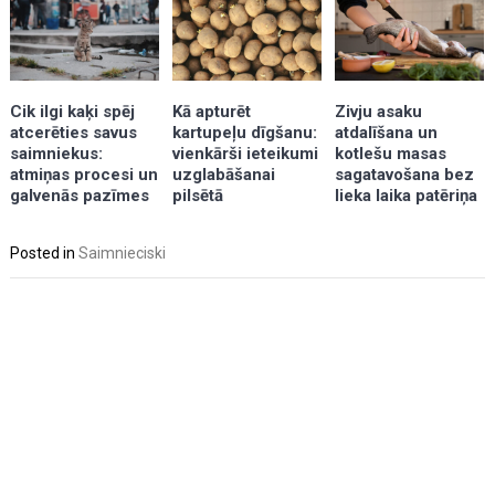
Kā apturēt
Zivju asaku
Cik ilgi kaķi spēj
kartupeļu dīgšanu:
atdalīšana un
atcerēties savus
vienkārši ieteikumi
kotlešu masas
saimniekus:
uzglabāšanai
sagatavošana bez
atmiņas procesi un
pilsētā
lieka laika patēriņa
galvenās pazīmes
Posted in
Saimnieciski
Post
navigation