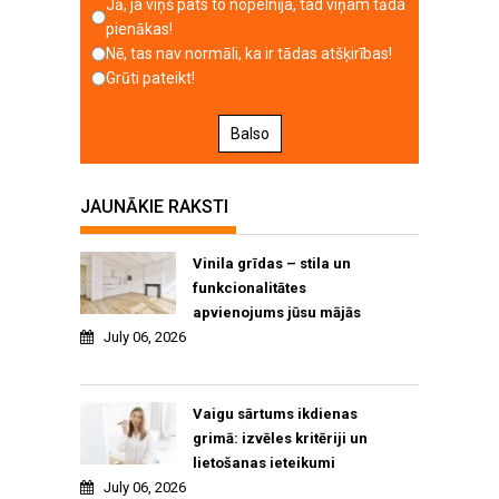
Jā, ja viņš pats to nopelnīja, tad viņam tāda
pienākas!
Nē, tas nav normāli, ka ir tādas atšķirības!
Grūti pateikt!
Balso
JAUNĀKIE RAKSTI
Vinila grīdas – stila un
funkcionalitātes
apvienojums jūsu mājās
July 06, 2026
Vaigu sārtums ikdienas
grimā: izvēles kritēriji un
lietošanas ieteikumi
July 06, 2026