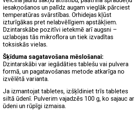
veicina jaunu sakņu attīstību, paātrina spraudeņu
iesakņošanos un palīdz augam vieglāk pārciest
temperatūras svārstības. Orhidejas kļūst
izturīgākas pret nelabvēlīgiem apstākļiem.
Dzintarskābe pozitīvi ietekmē arī augsni –
uzlabojas tās mikroflora un tiek izvadītas
toksiskās vielas.
Šķīduma sagatavošana mēslošanai:
Dzintarskābi var iegādāties tablešu vai pulvera
formā, un pagatavošanas metode atkarīga no
izvēlētā varianta.
Ja izmantojat tabletes, izšķīdiniet trīs tabletes
siltā ūdenī. Pulverim vajadzēs 100 g, ko sajauc ar
ūdeni un rūpīgi izmaisa.