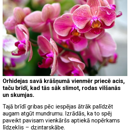
Orhidejas savā krāšņumā vienmēr priecē acis,
taču brīdī, kad tās sāk slimot, rodas vilšanās
un skumjas.
Tajā brīdī gribas pēc iespējas ātrāk palīdzēt
augam atgūt mundrumu. Izrādās, ka to spēj
paveikt pavisam vienkāršs aptiekā nopērkams
līdzeklis – dzintarskābe.