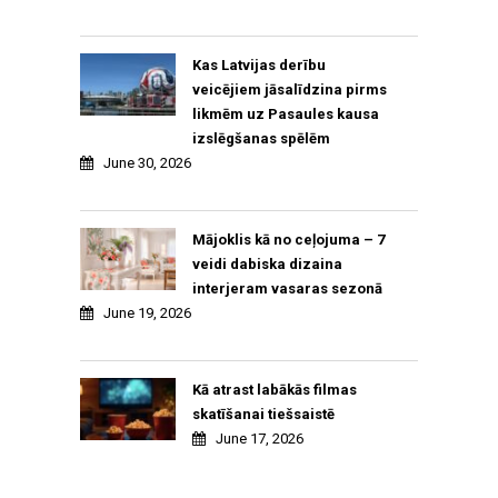
Kas Latvijas derību
veicējiem jāsalīdzina pirms
likmēm uz Pasaules kausa
izslēgšanas spēlēm
June 30, 2026
Mājoklis kā no ceļojuma – 7
veidi dabiska dizaina
interjeram vasaras sezonā
June 19, 2026
Kā atrast labākās filmas
skatīšanai tiešsaistē
June 17, 2026