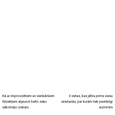
Kā ar improvizētiem un vienkāršiem
3 vietas, kas jātīra pirms viesu
līdzekļiem atjaunot balto zeķu
ierašanās, par kurām tiek pastāvīgi
sākotnējo izskatu
aizmirsts