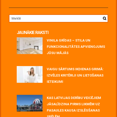
JAUNĀKIE RAKSTI
VINILA GRĪDAS – STILA UN
FUNKCIONALITĀTES APVIENOJUMS
JŪSU MĀJĀS
July 06, 2026
VAIGU SĀRTUMS IKDIENAS GRIMĀ:
IZVĒLES KRITĒRIJI UN LIETOŠANAS
IETEIKUMI
July 06, 2026
KAS LATVIJAS DERĪBU VEICĒJIEM
JĀSALĪDZINA PIRMS LIKMĒM UZ
PASAULES KAUSA IZSLĒGŠANAS
SPĒLĒM