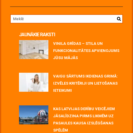
JAUNĀKIE RAKSTI
VINILA GRĪDAS – STILA UN
FUNKCIONALITĀTES APVIENOJUMS
JŪSU MĀJĀS
July 06, 2026
VAIGU SĀRTUMS IKDIENAS GRIMĀ:
IZVĒLES KRITĒRIJI UN LIETOŠANAS
IETEIKUMI
July 06, 2026
KAS LATVIJAS DERĪBU VEICĒJIEM
JĀSALĪDZINA PIRMS LIKMĒM UZ
PASAULES KAUSA IZSLĒGŠANAS
SPĒLĒM