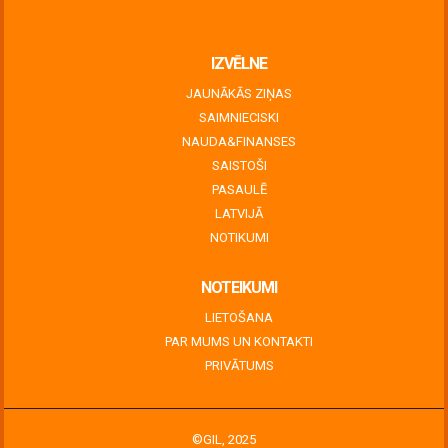
June 30, 2026
IZVĒLNE
JAUNĀKĀS ZIŅAS
SAIMNIECISKI
NAUDA&FINANSES
SAISTOŠI
PASAULĒ
LATVIJĀ
NOTIKUMI
NOTEIKUMI
LIETOŠANA
PAR MUMS UN KONTAKTI
PRIVĀTUMS
©GIL, 2025