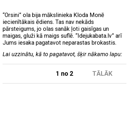
“Orsini” ola bija mākslinieka Kloda Monē
iecienītākais ēdiens. Tas nav nekāds
pārsteigums, jo olas sanāk ļoti gaisīgas un
maigas, gluži kā maigs suflē. “Idejukabata.lv” arī
Jums iesaka pagatavot neparastas brokastis.
Lai uzzinātu, kā to pagatavot, šķir nākamo lapu:
1 no 2
TĀLĀK