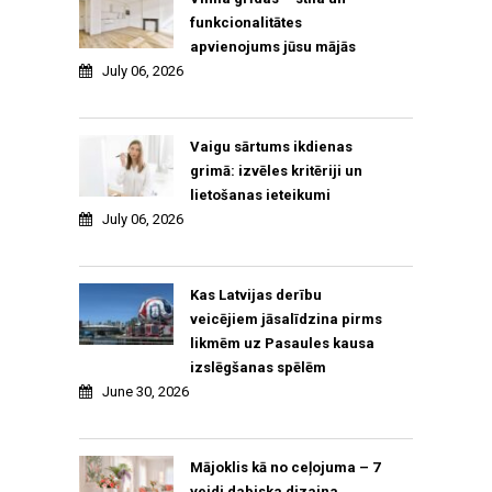
funkcionalitātes
apvienojums jūsu mājās
July 06, 2026
Vaigu sārtums ikdienas
grimā: izvēles kritēriji un
lietošanas ieteikumi
July 06, 2026
Kas Latvijas derību
veicējiem jāsalīdzina pirms
likmēm uz Pasaules kausa
izslēgšanas spēlēm
June 30, 2026
Mājoklis kā no ceļojuma – 7
veidi dabiska dizaina