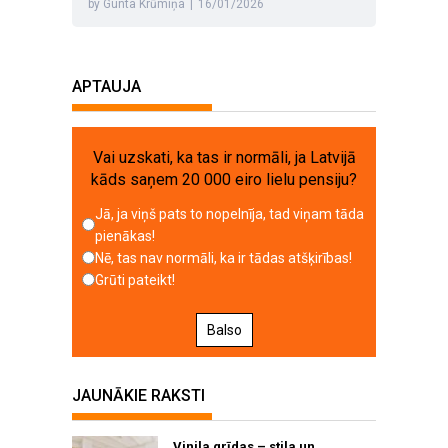
by Gunta Krūmiņa
|
16/01/2026
APTAUJA
Vai uzskati, ka tas ir normāli, ja Latvijā
kāds saņem 20 000 eiro lielu pensiju?
Jā, ja viņš pats to nopelnīja, tad viņam tāda
pienākas!
Nē, tas nav normāli, ka ir tādas atšķirības!
Grūti pateikt!
Balso
JAUNĀKIE RAKSTI
Vinila grīdas – stila un