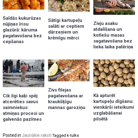
Saldās kukurūzas
Sātīgi kartupeļu
Zivju asaku
nūjiņas īrisu
salāti ar ceptiem
atdalīšana un
glazūrā: kāruma
dārzeņiem un
kotlešu masas
pagatavošana bez
krēmīgu mērci
sagatavošana bez
cepšanas
lieka laika patēriņa
Zivs filejas
Kā apturēt
pagatavošana ar
Cik ilgi kaķi spēj
kartupeļu dīgšanu:
kraukšķīgu
atcerēties savus
vienkārši ieteikumi
mannas garoziņu
saimniekus:
uzglabāšanai
atmiņas procesi un
pilsētā
galvenās pazīmes
Posted in
Jaunākie raksti
Tagged
k-tulks