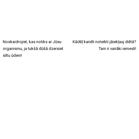
Noskaidrojiet, kas notiks ar Jūsu
Kādēļ kanēli noteikti jāiekļauj diētā?
organismu, ja tukšā dūšā dzersiet
Tam ir vairāki iemesli!
siltu ūdeni!