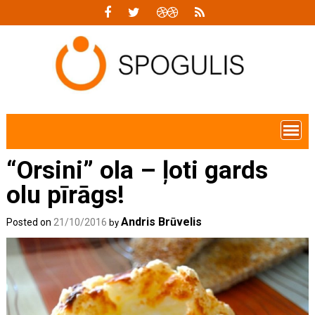
Skip
to
content
“Orsini” ola – ļoti gards
olu pīrāgs!
Andris Brūvelis
Posted on
21/10/2016
by