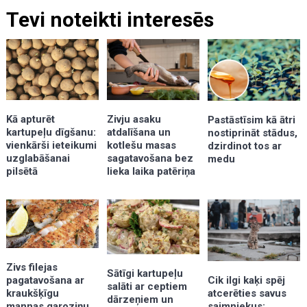
Tevi noteikti interesēs
Kā apturēt
Zivju asaku
Pastāstīsim kā ātri
kartupeļu dīgšanu:
atdalīšana un
nostiprināt stādus,
vienkārši ieteikumi
kotlešu masas
dzirdinot tos ar
uzglabāšanai
sagatavošana bez
medu
pilsētā
lieka laika patēriņa
Zivs filejas
Sātīgi kartupeļu
pagatavošana ar
Cik ilgi kaķi spēj
salāti ar ceptiem
kraukšķīgu
atcerēties savus
dārzeņiem un
mannas garoziņu
saimniekus: