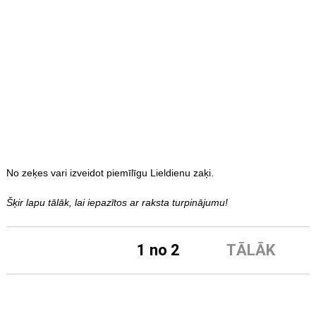
No zeķes vari izveidot piemīlīgu Lieldienu zaķi.
Šķir lapu tālāk, lai iepazītos ar raksta turpinājumu!
1 no 2
TĀLĀK