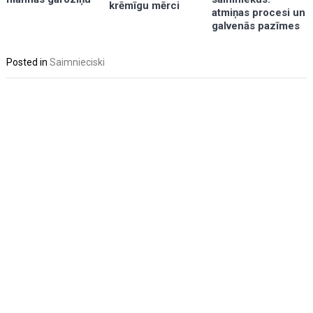
krēmīgu mērci
atmiņas procesi un
galvenās pazīmes
Posted in
Saimnieciski
Post
navigation