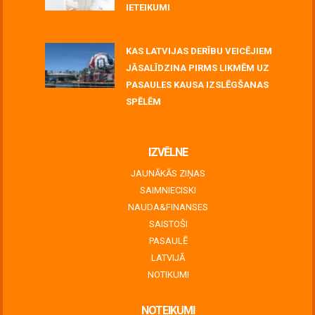
IETEIKUMI
July 06, 2026
KAS LATVIJAS DERĪBU VEICĒJIEM
JĀSALĪDZINA PIRMS LIKMĒM UZ
PASAULES KAUSA IZSLĒGŠANAS
SPĒLĒM
June 30, 2026
IZVĒLNE
JAUNĀKĀS ZIŅAS
SAIMNIECISKI
NAUDA&FINANSES
SAISTOŠI
PASAULĒ
LATVIJĀ
NOTIKUMI
NOTEIKUMI