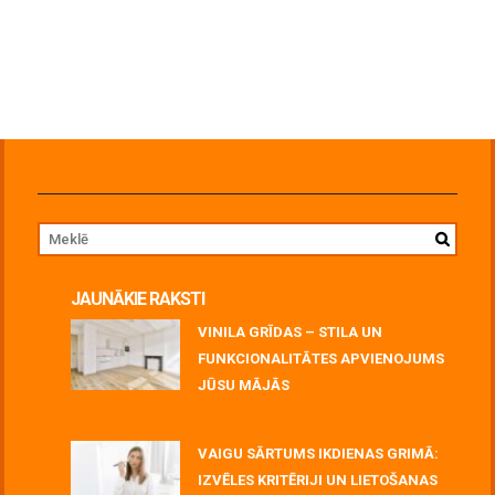
JAUNĀKIE RAKSTI
VINILA GRĪDAS – STILA UN
FUNKCIONALITĀTES APVIENOJUMS
JŪSU MĀJĀS
July 06, 2026
VAIGU SĀRTUMS IKDIENAS GRIMĀ:
IZVĒLES KRITĒRIJI UN LIETOŠANAS