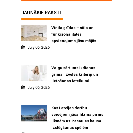
JAUNĀKIE RAKSTI
Vinila grīdas – stila un
funkcionalitātes
apvienojums jūsu mājās
July 06, 2026
Vaigu sārtums ikdienas
grimā: izvēles kritēriji un
lietošanas ieteikumi
July 06, 2026
Kas Latvijas derību
veicējiem jāsalīdzina pirms
likmēm uz Pasaules kausa
izslēgšanas spēlēm