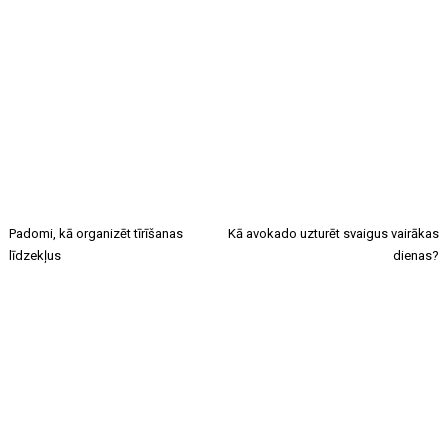
Padomi, kā organizēt tīrīšanas
Kā avokado uzturēt svaigus vairākas
līdzekļus
dienas?