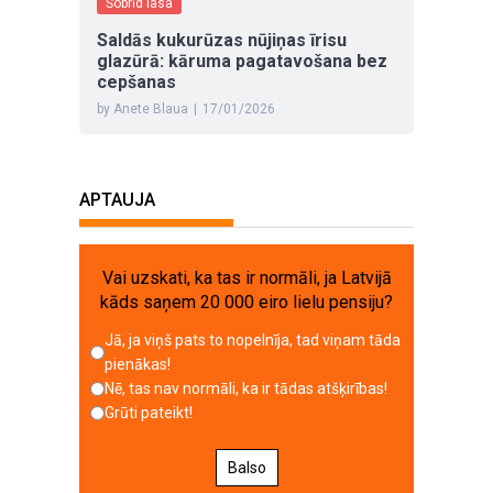
Šobrīd lasa
Saldās kukurūzas nūjiņas īrisu
glazūrā: kāruma pagatavošana bez
cepšanas
by Anete Blaua
|
17/01/2026
APTAUJA
Vai uzskati, ka tas ir normāli, ja Latvijā
kāds saņem 20 000 eiro lielu pensiju?
Jā, ja viņš pats to nopelnīja, tad viņam tāda
pienākas!
Nē, tas nav normāli, ka ir tādas atšķirības!
Grūti pateikt!
Balso