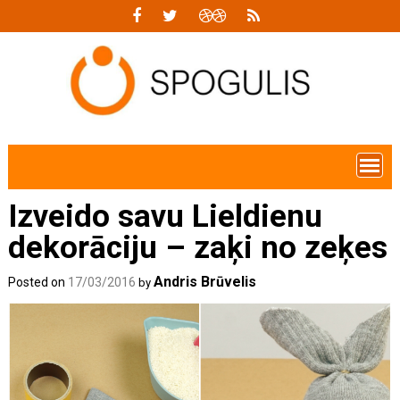
Skip
to
content
Izveido savu Lieldienu
dekorāciju – zaķi no zeķes
Andris Brūvelis
Posted on
17/03/2016
by