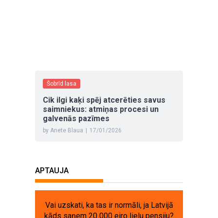
Šobrīd lasa
Cik ilgi kaķi spēj atcerēties savus
saimniekus: atmiņas procesi un
galvenās pazīmes
by Anete Blaua
|
17/01/2026
APTAUJA
Vai uzskati, ka tas ir normāli, ja Latvijā
kāds saņem 20 000 eiro lielu pensiju?