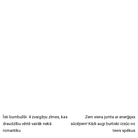
Īsti bumbulīši: 4 zvaigžņu zīmes, kas
Zem viena jumta ar enerģijas
draudzību vērtē vairāk nekā
sūcējiem! Kādi augi burtiski izsūc no
romantiku
tevis spēkus