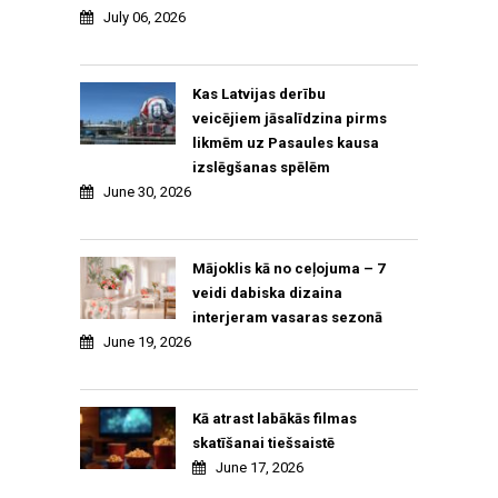
July 06, 2026
Kas Latvijas derību
veicējiem jāsalīdzina pirms
likmēm uz Pasaules kausa
izslēgšanas spēlēm
June 30, 2026
Mājoklis kā no ceļojuma – 7
veidi dabiska dizaina
interjeram vasaras sezonā
June 19, 2026
Kā atrast labākās filmas
skatīšanai tiešsaistē
June 17, 2026