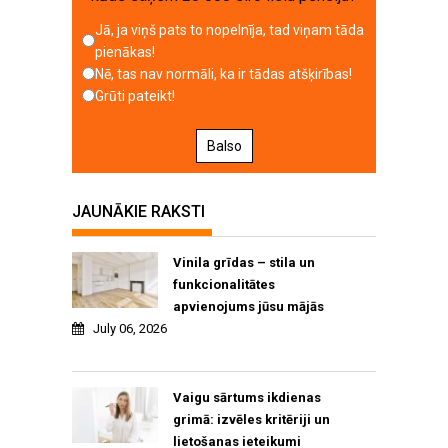
Jā, ja viņš pats to nopelnīja, tad viņam tāda
pienākas!
Nē, tas nav normāli, ka ir tādas atšķirības!
Grūti pateikt!
Balso
JAUNĀKIE RAKSTI
Vinila grīdas – stila un
funkcionalitātes
apvienojums jūsu mājās
July 06, 2026
Vaigu sārtums ikdienas
grimā: izvēles kritēriji un
lietošanas ieteikumi