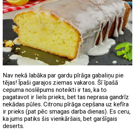
Nav nekā labāka par gardu pīrāga gabaliņu pie
tējas! Īpaši garajos ziemas vakaros. Šī īpašā
cepuma noslēpums noteikti ir tas, ka to
pagatavot ir liels prieks, bet tas neprasa gandrīz
nekādas pūles. Citronu pīrāga cepšana uz kefīra
ir prieks (pat pēc smagas darba dienas). Es ceru,
ka jums patiks šis vienkāršais, bet garšīgais
deserts.