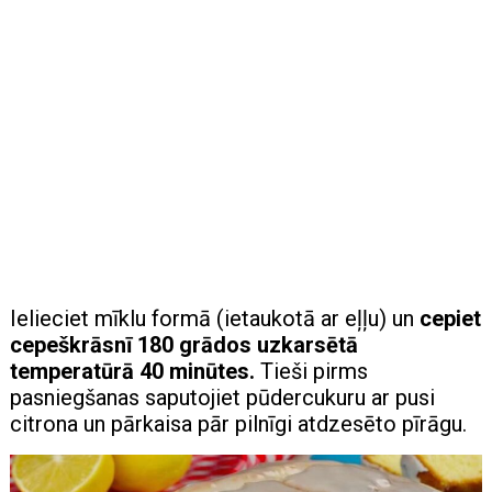
Ielieciet mīklu formā (ietaukotā ar eļļu) un
cepiet
cepeškrāsnī 180 grādos uzkarsētā
temperatūrā 40 minūtes.
Tieši pirms
pasniegšanas saputojiet pūdercukuru ar pusi
citrona un pārkaisa pār pilnīgi atdzesēto pīrāgu.