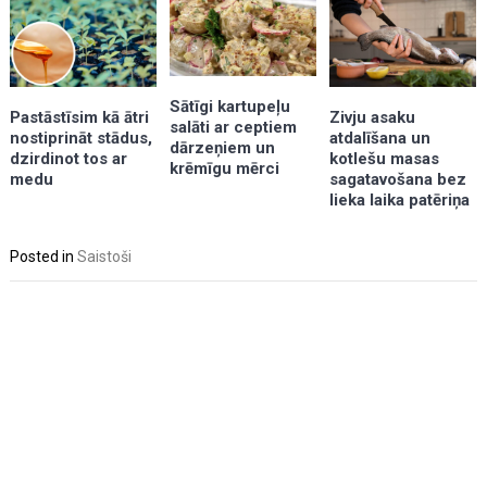
Sātīgi kartupeļu
Zivju asaku
Pastāstīsim kā ātri
salāti ar ceptiem
atdalīšana un
nostiprināt stādus,
dārzeņiem un
kotlešu masas
dzirdinot tos ar
krēmīgu mērci
sagatavošana bez
medu
lieka laika patēriņa
Posted in
Saistoši
Post
navigation