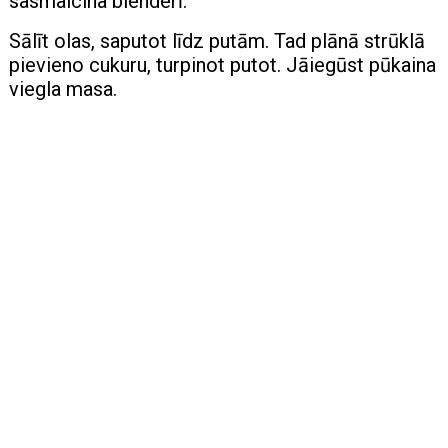
sasmalcina blenderī.
Sālīt olas, saputot līdz putām. Tad plānā strūklā
pievieno cukuru, turpinot putot. Jāiegūst pūkaina
viegla masa.