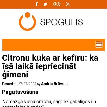
Skip
to
content
Citronu kūka ar kefīru: kā
īsā laikā iepriecināt
ģimeni
Andris Brūvelis
Posted on
27/07/2024
by
Pagatavošana
Nomazgā vienu citronu, sagriež gabaliņos un