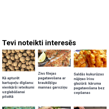
Tevi noteikti interesēs
Zivs filejas
Saldās kukurūzas
Kā apturēt
pagatavošana ar
nūjiņas īrisu
kartupeļu dīgšanu:
kraukšķīgu
glazūrā: kāruma
vienkārši ieteikumi
mannas garoziņu
pagatavošana bez
uzglabāšanai
cepšanas
pilsētā