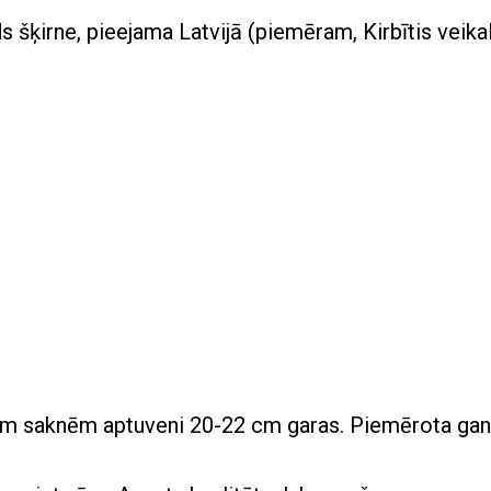
s šķirne, pieejama Latvijā (piemēram, Kirbītis veikal
skām saknēm aptuveni 20-22 cm garas. Piemērota gan