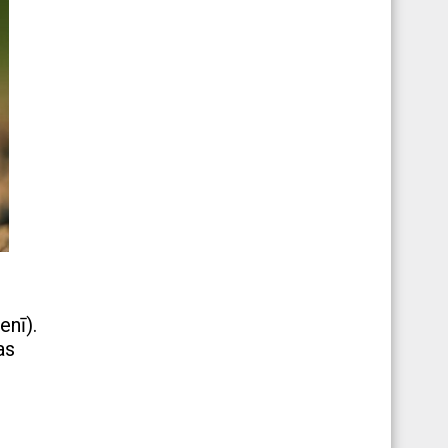
enī).
as