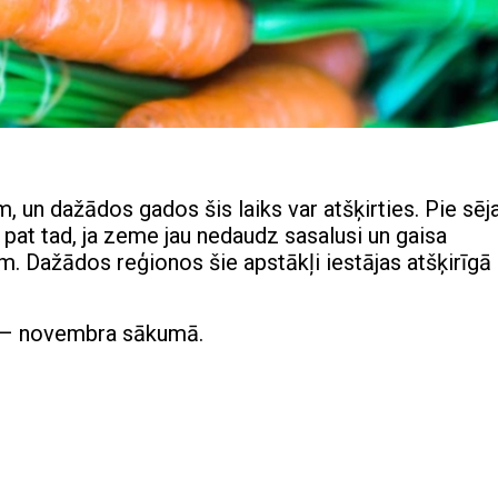
m, un dažādos gados šis laiks var atšķirties. Pie sēj
 pat tad, ja zeme jau nedaudz sasalusi un gaisa
. Dažādos reģionos šie apstākļi iestājas atšķirīgā 
s – novembra sākumā.