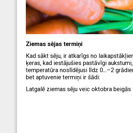
Ziemas sējas termiņi
Kad sākt sēju, ir atkarīgs no laikapstākļie
ķeras, kad iestājušies pastāvīgi aukstumi,
temperatūra noslīdējusi līdz 0…–2 grādiem
bet aptuvenie termiņi ir šādi:
Latgalē ziemas sēju veic oktobra beigā