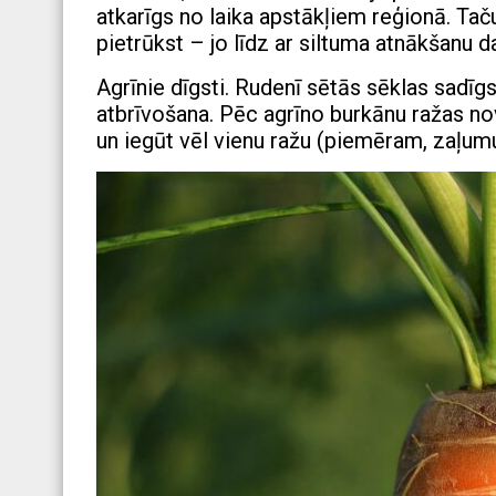
atkarīgs no laika apstākļiem reģionā. Tač
pietrūkst – jo līdz ar siltuma atnākšanu d
Agrīnie dīgsti. Rudenī sētās sēklas sadīg
atbrīvošana. Pēc agrīno burkānu ražas nov
un iegūt vēl vienu ražu (piemēram, zaļum