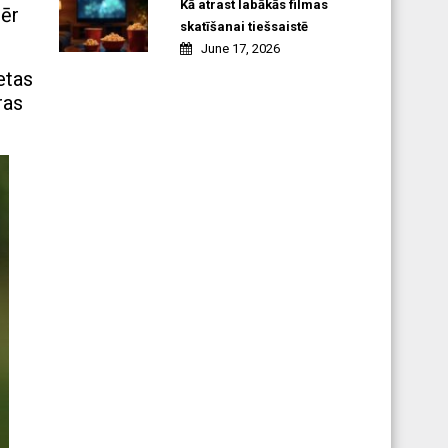
Kā atrast labākās filmas
mēr
skatīšanai tiešsaistē
June 17, 2026
etas
ras