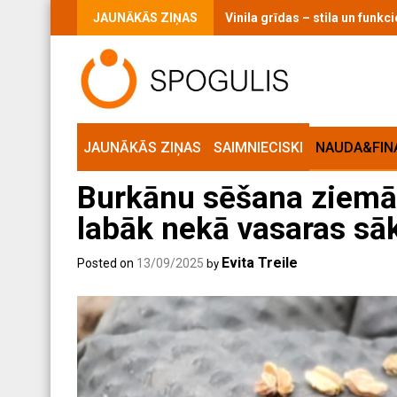
Skip
JAUNĀKĀS ZIŅAS
Vaigu sārtums ikdienas grimā:
to
content
JAUNĀKĀS ZIŅAS
SAIMNIECISKI
NAUDA&FIN
Burkānu sēšana ziemā –
labāk nekā vasaras s
Evita Treile
Posted on
13/09/2025
by