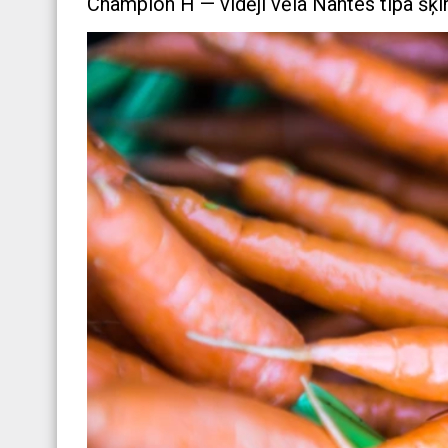
Champion H — vidēji vēla Nantes tipa šķirn