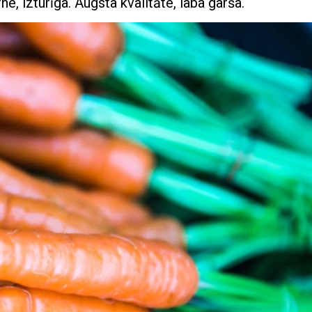
e, izturīga. Augsta kvalitāte, laba garša.