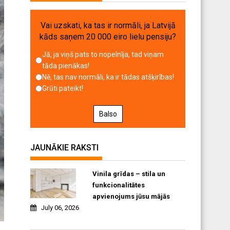
Vai uzskati, ka tas ir normāli, ja Latvijā
kāds saņem 20 000 eiro lielu pensiju?
Jā, ja viņš pats to nopelnīja, tad viņam
tāda pienākas!
Nē, tas nav normāli, ka ir tādas atšķirības!
Grūti pateikt!
Balso
JAUNĀKIE RAKSTI
Vinila grīdas – stila un
funkcionalitātes
apvienojums jūsu mājās
July 06, 2026