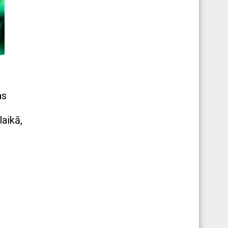
as
laikā,