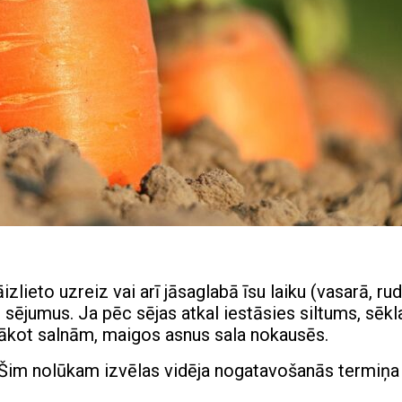
izlieto uzreiz vai arī jāsaglabā īsu laiku (vasarā, rud
 sējumus. Ja pēc sējas atkal iestāsies siltums, sēkl
atnākot salnām, maigos asnus sala nokausēs.
Šim nolūkam izvēlas vidēja nogatavošanās termiņa