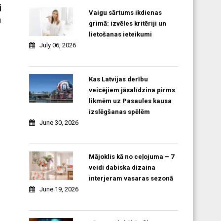
i
Vaigu sārtums ikdienas
n
grimā: izvēles kritēriji un
lietošanas ieteikumi
July 06, 2026
Kas Latvijas derību
veicējiem jāsalīdzina pirms
likmēm uz Pasaules kausa
izslēgšanas spēlēm
June 30, 2026
Mājoklis kā no ceļojuma – 7
veidi dabiska dizaina
interjeram vasaras sezonā
June 19, 2026