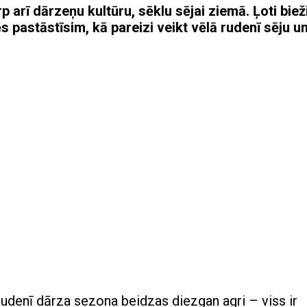
p arī dārzeņu kultūru, sēklu sējai ziemā. Ļoti biež
pastāstīsim, kā pareizi veikt vēlā rudenī sēju u
 Rudenī dārza sezona beidzas diezgan agri – viss ir