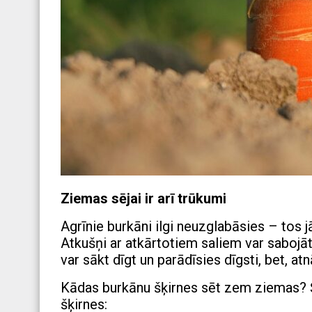
Ziemas sējai ir arī trūkumi
Agrīnie burkāni ilgi neuzglabāsies – tos jā
Atkušņi ar atkārtotiem saliem var sabojāt
var sākt dīgt un parādīsies dīgsti, bet, 
Kādas burkānu šķirnes sēt zem ziemas? 
šķirnes: