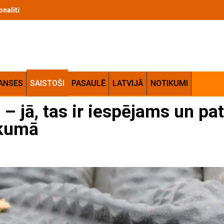
 izvēles kritēriji un lietošanas ieteikumi
ANSES
SAISTOŠI
PASAULĒ
LATVIJĀ
NOTIKUMI
 jā, tas ir iespējams un pat
ākumā