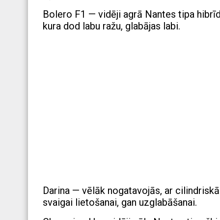
Bolero F1 — vidēji agrā Nantes tipa hibrīd
kura dod labu ražu, glabājas labi.
Darina — vēlāk nogatavojās, ar cilindri
svaigai lietošanai, gan uzglabāšanai.