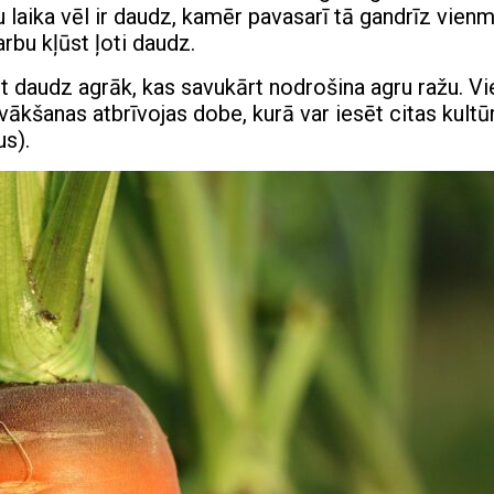
u laika vēl ir daudz, kamēr pavasarī tā gandrīz vien
arbu kļūst ļoti daudz.
st daudz agrāk, kas savukārt nodrošina agru ražu. Vi
ākšanas atbrīvojas dobe, kurā var iesēt citas kultū
us).