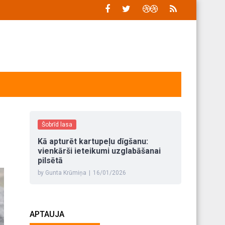
Šobrīd lasa
Kā apturēt kartupeļu dīgšanu:
vienkārši ieteikumi uzglabāšanai
pilsētā
by Gunta Krūmiņa
|
16/01/2026
APTAUJA