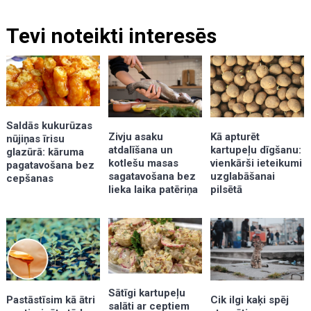
Tevi noteikti interesēs
Saldās kukurūzas
Kā apturēt
Zivju asaku
nūjiņas īrisu
kartupeļu dīgšanu:
atdalīšana un
glazūrā: kāruma
vienkārši ieteikumi
kotlešu masas
pagatavošana bez
uzglabāšanai
sagatavošana bez
cepšanas
pilsētā
lieka laika patēriņa
Sātīgi kartupeļu
Pastāstīsim kā ātri
Cik ilgi kaķi spēj
salāti ar ceptiem