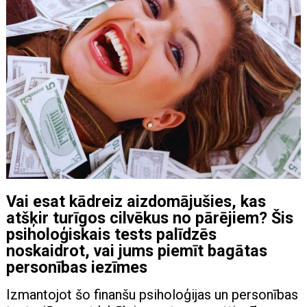
Vai esat kādreiz aizdomājušies, kas
atšķir turīgos cilvēkus no pārējiem? Šis
psiholoģiskais tests palīdzēs
noskaidrot, vai jums piemīt bagātas
personības iezīmes
Izmantojot šo finanšu psiholoģijas un personības