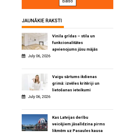
Balso
JAUNĀKIE RAKSTI
Vinila grīdas – stila un
funkcionalitātes
apvienojums jūsu mājās
July 06, 2026
Vaigu sārtums ikdienas
grimā: izvēles kritēriji un
lietošanas ieteikumi
July 06, 2026
Kas Latvijas derību
veicējiem jāsalīdzina pirms
likmēm uz Pasaules kausa