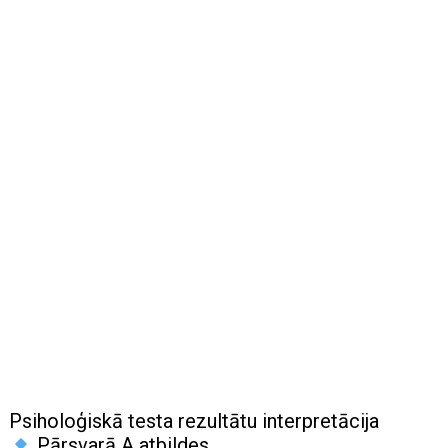
Psiholoģiskā testa rezultātu interpretācija
Pārsvarā A atbildes