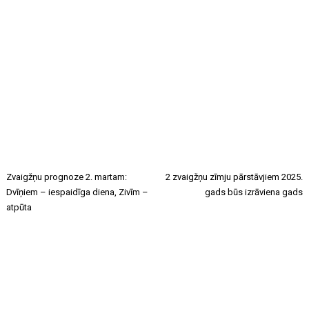
Zvaigžņu prognoze 2. martam:
2 zvaigžņu zīmju pārstāvjiem 2025.
Dvīņiem – iespaidīga diena, Zivīm –
gads būs izrāviena gads
atpūta