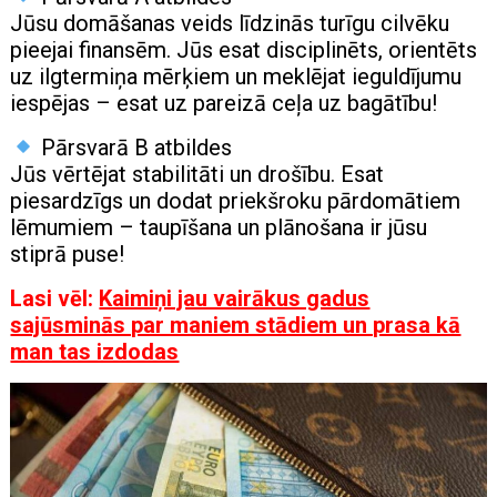
Jūsu domāšanas veids līdzinās turīgu cilvēku
pieejai finansēm. Jūs esat disciplinēts, orientēts
uz ilgtermiņa mērķiem un meklējat ieguldījumu
iespējas – esat uz pareizā ceļa uz bagātību!
Pārsvarā B atbildes
Jūs vērtējat stabilitāti un drošību. Esat
piesardzīgs un dodat priekšroku pārdomātiem
lēmumiem – taupīšana un plānošana ir jūsu
stiprā puse!
Lasi vēl:
Kaimiņi jau vairākus gadus
sajūsminās par maniem stādiem un prasa kā
man tas izdodas