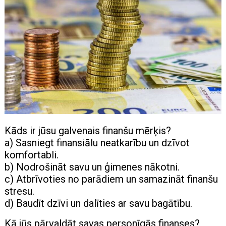
Kāds ir jūsu galvenais finanšu mērķis?
a) Sasniegt finansiālu neatkarību un dzīvot
komfortabli.
b) Nodrošināt savu un ģimenes nākotni.
c) Atbrīvoties no parādiem un samazināt finanšu
stresu.
d) Baudīt dzīvi un dalīties ar savu bagātību.
Kā jūs pārvaldāt savas personīgās finanses?