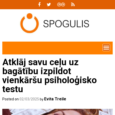
Skip
to
content
Atklāj savu ceļu uz
bagātību izpildot
vienkāršu psiholoģisko
testu
Evita Treile
Posted on
02/03/2025
by