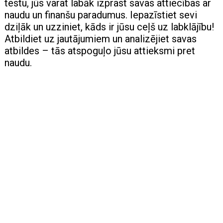
testu, jūs varat labāk izprast savas attiecības ar
naudu un finanšu paradumus. Iepazīstiet sevi
dziļāk un uzziniet, kāds ir jūsu ceļš uz labklājību!
Atbildiet uz jautājumiem un analizējiet savas
atbildes – tās atspoguļo jūsu attieksmi pret
naudu.