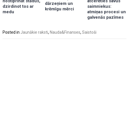
nostiprināt stādus,
atcerēties savus
dārzeņiem un
dzirdinot tos ar
saimniekus:
krēmīgu mērci
medu
atmiņas procesi un
galvenās pazīmes
Posted in
Jaunākie raksti
,
Nauda&Finanses
,
Saistoši
Post
navigation