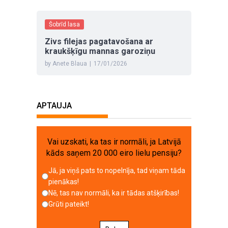
Šobrīd lasa
Zivs filejas pagatavošana ar
kraukšķīgu mannas garoziņu
by Anete Blaua
|
17/01/2026
APTAUJA
Vai uzskati, ka tas ir normāli, ja Latvijā
kāds saņem 20 000 eiro lielu pensiju?
Jā, ja viņš pats to nopelnīja, tad viņam tāda
pienākas!
Nē, tas nav normāli, ka ir tādas atšķirības!
Grūti pateikt!