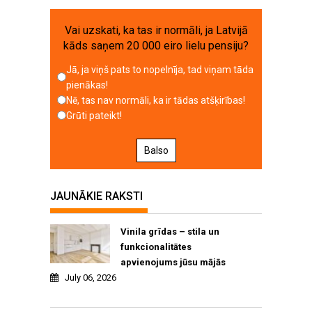
Vai uzskati, ka tas ir normāli, ja Latvijā
kāds saņem 20 000 eiro lielu pensiju?
Jā, ja viņš pats to nopelnīja, tad viņam tāda
pienākas!
Nē, tas nav normāli, ka ir tādas atšķirības!
Grūti pateikt!
Balso
JAUNĀKIE RAKSTI
Vinila grīdas – stila un
funkcionalitātes
apvienojums jūsu mājās
July 06, 2026