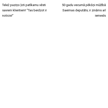
Tele2 paziņo ļoti patīkamu vēsti
50 gadu vecumā pēkšņi mūžībā
saviem klientiem! ”Tas beidzot ir
Saeimas deputāts; ir zināms arī
noticis!”
iemesls