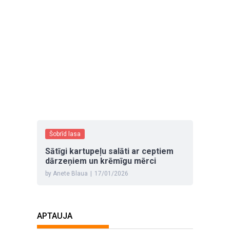
Šobrīd lasa
Sātīgi kartupeļu salāti ar ceptiem
dārzeņiem un krēmīgu mērci
by Anete Blaua
|
17/01/2026
APTAUJA