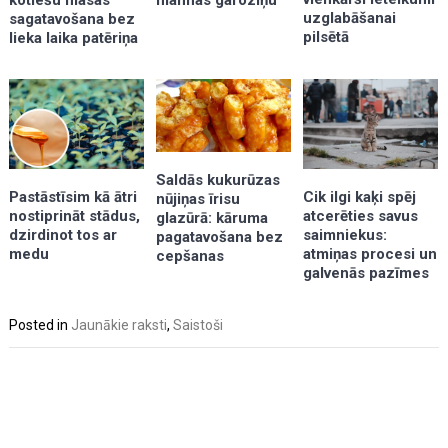
uzglabāšanai
sagatavošana bez
pilsētā
lieka laika patēriņa
Saldās kukurūzas
Pastāstīsim kā ātri
Cik ilgi kaķi spēj
nūjiņas īrisu
nostiprināt stādus,
atcerēties savus
glazūrā: kāruma
dzirdinot tos ar
saimniekus:
pagatavošana bez
medu
atmiņas procesi un
cepšanas
galvenās pazīmes
Posted in
Jaunākie raksti
,
Saistoši
Post
navigation