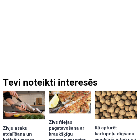
Tevi noteikti interesēs
Zivs filejas
Kā apturēt
pagatavošana ar
Zivju asaku
kartupeļu dīgšanu:
kraukšķīgu
atdalīšana un
vienkārši ieteikumi
mannas garoziņu
kotlešu masas