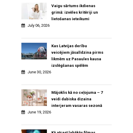
Vaigu sārtums ikdienas
grimā: izvēles kritēriji un
lietošanas ieteikumi
July 06, 2026
Kas Latvijas derību
veicējiem jāsalīdzina pirms
likmēm uz Pasaules kausa
izslēgšanas spēlēm
June 30, 2026
Mājoklis kā no ceļojuma – 7
veidi dabiska dizaina
interjeram vasaras sezonā
June 19, 2026
Kā atrast labākās filmas