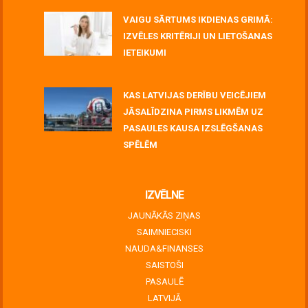
VAIGU SĀRTUMS IKDIENAS GRIMĀ:
IZVĒLES KRITĒRIJI UN LIETOŠANAS
IETEIKUMI
July 06, 2026
KAS LATVIJAS DERĪBU VEICĒJIEM
JĀSALĪDZINA PIRMS LIKMĒM UZ
PASAULES KAUSA IZSLĒGŠANAS
SPĒLĒM
June 30, 2026
IZVĒLNE
JAUNĀKĀS ZIŅAS
SAIMNIECISKI
NAUDA&FINANSES
SAISTOŠI
PASAULĒ
LATVIJĀ