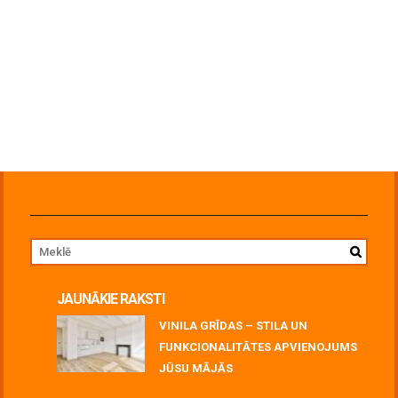
JAUNĀKIE RAKSTI
VINILA GRĪDAS – STILA UN
FUNKCIONALITĀTES APVIENOJUMS
JŪSU MĀJĀS
July 06, 2026