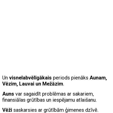
Un
visnelabvēlīgākais
periods pienāks
Aunam,
Vēzim, Lauvai un Mežāzim
.
Auns
var sagaidīt problēmas ar sakariem,
finansiālas grūtības un iespējamu atlaišanu.
V
ēži
saskarsies ar grūtībām ģimenes dzīvē.