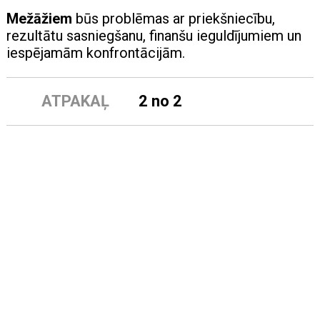
Mežāžiem
būs problēmas ar priekšniecību,
rezultātu sasniegšanu, finanšu ieguldījumiem un
iespējamām konfrontācijām.
ATPAKAĻ
2 no 2