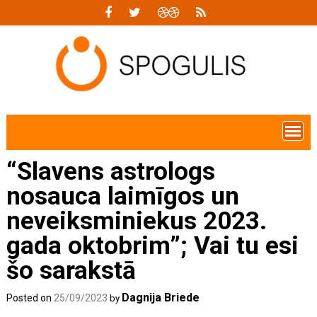
Skip
to
content
“Slavens astrologs
nosauca laimīgos un
neveiksminiekus 2023.
gada oktobrim”; Vai tu esi
šo sarakstā
Dagnija Briede
Posted on
25/09/2023
by