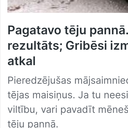
Pagatavo tēju pannā.
rezultāts; Gribēsi iz
atkal
Pieredzējušas mājsaimniec
tējas maisiņus. Ja tu neesi
viltību, vari pavadīt mēne
tēju pannā.